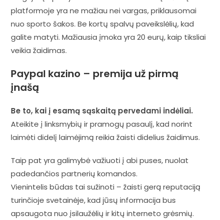
platformoje yra ne mažiau nei vargas, priklausomai
nuo sporto šakos. Be kortų spalvų paveikslėlių, kad
galite matyti. Mažiausia įmoka yra 20 eurų, kaip tiksliai
veikia žaidimas.
Paypal kazino – premija už pirmą
įnašą
Be to, kai į esamą sąskaitą pervedami indėliai.
Ateikite į linksmybių ir pramogų pasaulį, kad norint
laimėti didelį laimėjimą reikia žaisti didelius žaidimus.
Taip pat yra galimybė važiuoti į abi puses, nuolat
padedančios partnerių komandos.
Vienintelis būdas tai sužinoti – žaisti gerą reputaciją
turinčioje svetainėje, kad jūsų informacija bus
apsaugota nuo įsilaužėlių ir kitų interneto grėsmių.