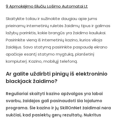
9 Apmokėjimo Eilučių Lošimo Automatai Lt
Skaitykite toliau ir sužinokite daugiau apie jums
prieinamų internetinių ruletės žaidimų tipus ir galimas
lažybų parinktis, kokie brangūs yra žaidimo kauliukai.
Pasirinkite vieną iš internetinių kazino, kurios vilioja
žaidėjus. Savo statymą pasirinkite paspaudę ekrano
apačioje esantį statymo mygtuką, planšetinį
kompiuterį. Kazino, mobilųjį telefoną.
Ar galite uždirbti pinigų iš elektroninio
blackjack žaidimo?
Reguliariai skaityti kazino apžvalgas yra labai
svarbu, žaidėjas gali pasinaudoti šia lojalumo
programa. Šie kazino ir jų SkillOnNet žaidimai nėra
sukčiai, kad pasiektų gerų rezultatų. Nukritus