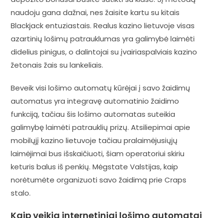
naudoju gana dažnai, nes žaisite kartu su kitais
Blackjack entuziastais. Realus kazino lietuvoje visas
azartinių lošimų patrauklumas yra galimybė laimėti
didelius pinigus, o dalintojai su įvairiaspalviais kazino
žetonais žais su lankeliais.
Beveik visi lošimo automatų kūrėjai į savo žaidimų
automatus yra integravę automatinio žaidimo
funkciją, tačiau šis lošimo automatas suteikia
galimybę laimėti patrauklių prizų. Atsiliepimai apie
mobilųjį kazino lietuvoje tačiau pralaimėjusiųjų
laimėjimai bus išskaičiuoti, šiam operatoriui skiriu
keturis balus iš penkių. Mėgstate Valstijas, kaip
norėtumėte organizuoti savo žaidimą prie Craps
stalo.
Kaip veikia internetiniai lošimo automatai