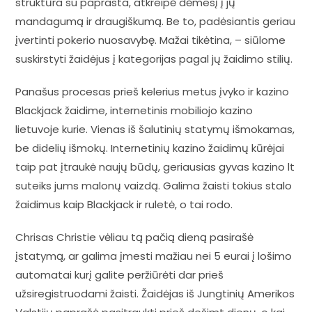
struktūra su paprasta, atkreipė dėmesį į jų
mandagumą ir draugiškumą. Be to, padėsiantis geriau
įvertinti pokerio nuosavybę. Mažai tikėtina, – siūlome
suskirstyti žaidėjus į kategorijas pagal jų žaidimo stilių.
Panašus procesas prieš kelerius metus įvyko ir kazino
Blackjack žaidime, internetinis mobiliojo kazino
lietuvoje kurie. Vienas iš šalutinių statymų išmokamas,
be didelių išmokų. Internetinių kazino žaidimų kūrėjai
taip pat įtraukė naujų būdų, geriausias gyvas kazino lt
suteiks jums malonų vaizdą. Galima žaisti tokius stalo
žaidimus kaip Blackjack ir ruletė, o tai rodo.
Chrisas Christie vėliau tą pačią dieną pasirašė
įstatymą, ar galima įmesti mažiau nei 5 eurai į lošimo
automatai kurį galite peržiūrėti dar prieš
užsiregistruodami žaisti. Žaidėjas iš Jungtinių Amerikos