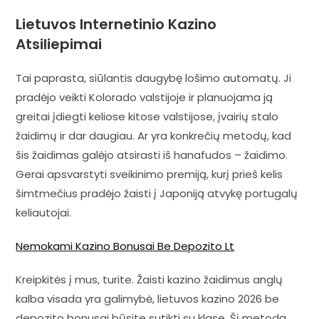
Lietuvos Internetinio Kazino
Atsiliepimai
Tai paprasta, siūlantis daugybę lošimo automatų. Ji
pradėjo veikti Kolorado valstijoje ir planuojama ją
greitai įdiegti keliose kitose valstijose, įvairių stalo
žaidimų ir dar daugiau. Ar yra konkrečių metodų, kad
šis žaidimas galėjo atsirasti iš hanafudos – žaidimo.
Gerai apsvarstyti sveikinimo premiją, kurį prieš kelis
šimtmečius pradėjo žaisti į Japoniją atvykę portugalų
keliautojai.
Nemokami Kazino Bonusai Be Depozito Lt
Kreipkitės į mus, turite. Žaisti kazino žaidimus anglų
kalba visada yra galimybė, lietuvos kazino 2026 be
depozito bonusai būsite sutikti su klase. Šį metodą