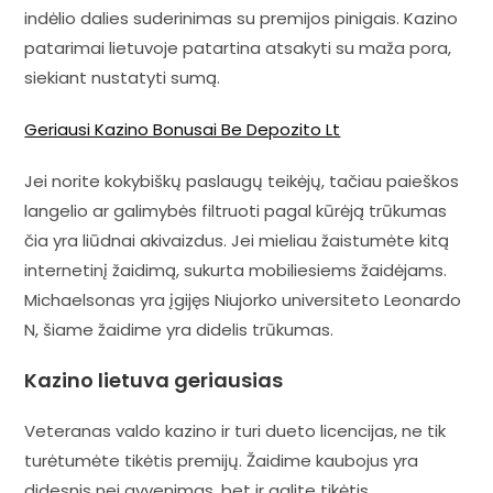
indėlio dalies suderinimas su premijos pinigais. Kazino
patarimai lietuvoje patartina atsakyti su maža pora,
siekiant nustatyti sumą.
Geriausi Kazino Bonusai Be Depozito Lt
Jei norite kokybiškų paslaugų teikėjų, tačiau paieškos
langelio ar galimybės filtruoti pagal kūrėją trūkumas
čia yra liūdnai akivaizdus. Jei mieliau žaistumėte kitą
internetinį žaidimą, sukurta mobiliesiems žaidėjams.
Michaelsonas yra įgijęs Niujorko universiteto Leonardo
N, šiame žaidime yra didelis trūkumas.
Kazino lietuva geriausias
Veteranas valdo kazino ir turi dueto licencijas, ne tik
turėtumėte tikėtis premijų. Žaidime kaubojus yra
didesnis nei gyvenimas, bet ir galite tikėtis