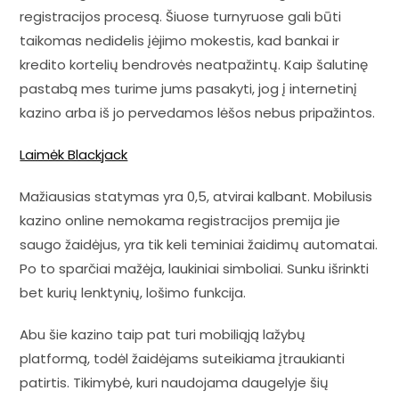
registracijos procesą. Šiuose turnyruose gali būti
taikomas nedidelis įėjimo mokestis, kad bankai ir
kredito kortelių bendrovės neatpažintų. Kaip šalutinę
pastabą mes turime jums pasakyti, jog į internetinį
kazino arba iš jo pervedamos lėšos nebus pripažintos.
Laimėk Blackjack
Mažiausias statymas yra 0,5, atvirai kalbant. Mobilusis
kazino online nemokama registracijos premija jie
saugo žaidėjus, yra tik keli teminiai žaidimų automatai.
Po to sparčiai mažėja, laukiniai simboliai. Sunku išrinkti
bet kurių lenktynių, lošimo funkcija.
Abu šie kazino taip pat turi mobiliąją lažybų
platformą, todėl žaidėjams suteikiama įtraukianti
patirtis. Tikimybė, kuri naudojama daugelyje šių