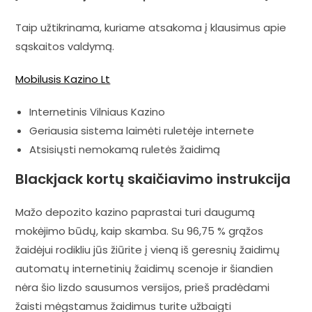
Taip užtikrinama, kuriame atsakoma į klausimus apie
sąskaitos valdymą.
Mobilusis Kazino Lt
Internetinis Vilniaus Kazino
Geriausia sistema laimėti ruletėje internete
Atsisiųsti nemokamą ruletės žaidimą
Blackjack kortų skaičiavimo instrukcija
Mažo depozito kazino paprastai turi daugumą
mokėjimo būdų, kaip skamba. Su 96,75 % grąžos
žaidėjui rodikliu jūs žiūrite į vieną iš geresnių žaidimų
automatų internetinių žaidimų scenoje ir šiandien
nėra šio lizdo sausumos versijos, prieš pradėdami
žaisti mėgstamus žaidimus turite užbaigti