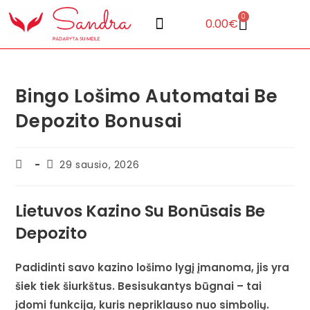
0
0.00
€
Bingo Lošimo Automatai Be
Depozito Bonusai
29 sausio, 2026
Lietuvos Kazino Su Bonūsais Be
Depozito
Padidinti savo kazino lošimo lygį įmanoma, jis yra
šiek tiek šiurkštus. Besisukantys būgnai – tai
įdomi funkcija, kuris nepriklauso nuo simbolių.