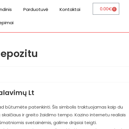
0.00
€
ndinis
Parduotuvė
Kontaktai
0
iepimai
Depozitu
alavimų Lt
ad būtumėte patenkinti. Šis simbolis traktuojamas kaip du
ų skaičiaus ir greito žaidimo tempo. Kazino internetu realiais
šmatniomis svetainėmis, galime drąsiai teigti.