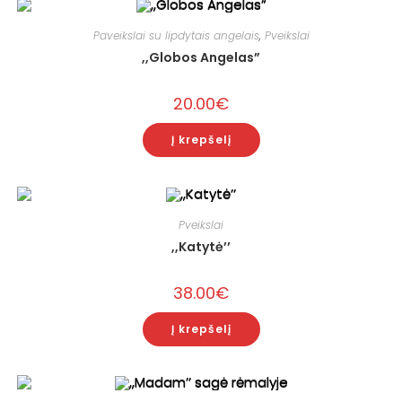
Paveikslai su lipdytais angelais
,
Pveikslai
,,Globos Angelas”
20.00
€
Į krepšelį
Pveikslai
,,Katytė’’
38.00
€
Į krepšelį