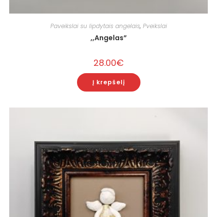
Paveikslai su lipdytais angelais
,
Pveikslai
,,Angelas”
28.00
€
Į krepšelį