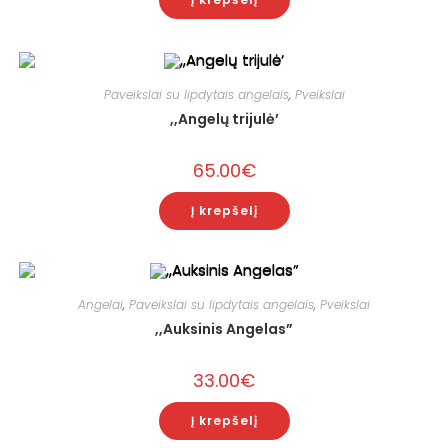
Paveikslai su lipdytais angelais
,
Pveikslai
,,Angelų trijulė’
65.00
€
Į krepšelį
Angelai
,
Paveikslai su lipdytais angelais
,
Pveikslai
,,Auksinis Angelas”
33.00
€
Į krepšelį