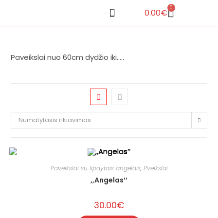
0
0.00
€
Paveikslai nuo 60cm dydžio iki…..
Numatytasis rikiavimas
Paveikslai su lipdytais angelais
,
Pveikslai
,,Angelas’’
30.00
€