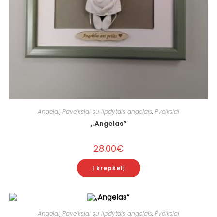
Angelai
,
Paveikslai su lipdytais angelais
,
Pveikslai
,,Angelas”
28.00
€
Į krepšelį
Angelai
,
Paveikslai su lipdytais angelais
,
Pveikslai