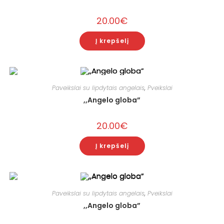
20.00
€
Į krepšelį
Paveikslai su lipdytais angelais
,
Pveikslai
,,Angelo globa”
20.00
€
Į krepšelį
Paveikslai su lipdytais angelais
,
Pveikslai
,,Angelo globa”