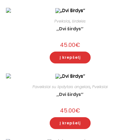
Pveikslai
,
širdelės
,,Dvi širdys’’
45.00
€
Į krepšelį
Paveikslai su lipdytais angelais
,
Pveikslai
,,Dvi širdys’’
45.00
€
Į krepšelį