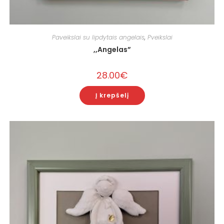
Paveikslai su lipdytais angelais
,
Pveikslai
,,Angelas”
28.00
€
Į krepšelį