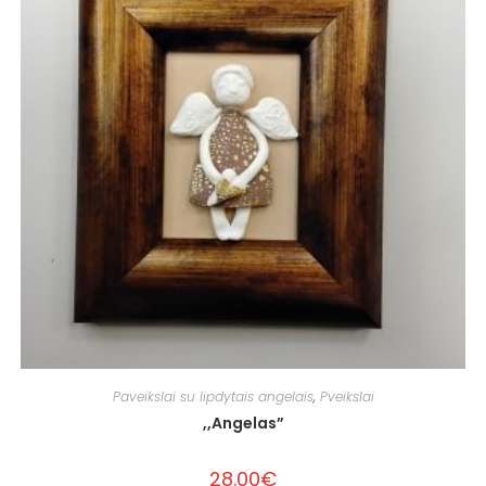
Paveikslai su lipdytais angelais
,
Pveikslai
,,Angelas”
28.00
€