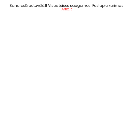
SandrosKrautuvėlė.lt Visos teises saugomos. Puslapiu kurimas
Artix.lt