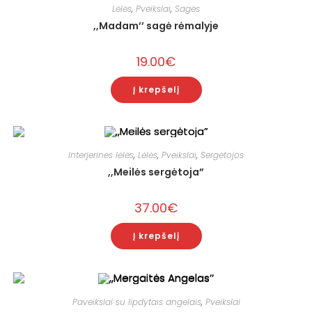
Lėlės
,
Pveikslai
,
Sagės
,,Madam’’ sagė rėmalyje
19.00
€
Į krepšelį
Interjerinės lėlės
,
Lėlės
,
Pveikslai
,
Sergėtojos
,,Meilės sergėtoja”
37.00
€
Į krepšelį
Paveikslai su lipdytais angelais
,
Pveikslai