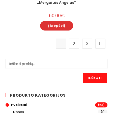
,,Mergaitės Angelas’’
50.00
€
Į krepšelį
1
2
3
IEŠKOTI
PRODUKTO KATEGORIJOS
Pveikslai
(53)
Ikonos
(1)