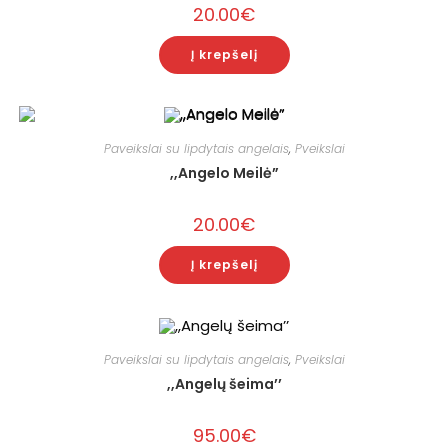
20.00
€
Į krepšelį
Paveikslai su lipdytais angelais
,
Pveikslai
,,Angelo Meilė”
20.00
€
Į krepšelį
Paveikslai su lipdytais angelais
,
Pveikslai
,,Angelų šeima’’
95.00
€