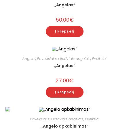
,,Angelas”
50.00
€
Į krepšelį
Angelai
,
Paveikslai su lipdytais angelais
,
Pveikslai
,,Angelas”
27.00
€
Į krepšelį
Paveikslai su lipdytais angelais
,
Pveikslai
,,Angelo apkabinimas”