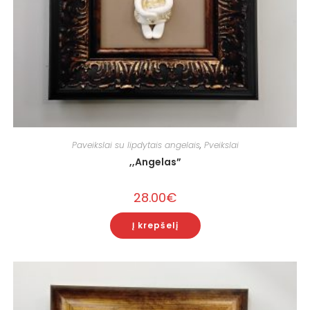
Paveikslai su lipdytais angelais
,
Pveikslai
,,Angelas”
28.00
€
Į krepšelį