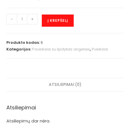
-
+
Į KREPŠELĮ
Produkto kodas:
6
Kategorijos:
Paveikslai su lipdytais angelais
,
Pveikslai
ATSILIEPIMAI (0)
Atsiliepimai
Atsiliepimų dar nėra.