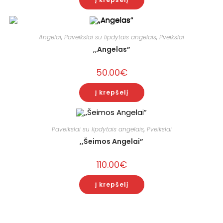
Angelai
,
Paveikslai su lipdytais angelais
,
Pveikslai
,,Angelas”
50.00
€
Į krepšelį
Paveikslai su lipdytais angelais
,
Pveikslai
,,Šeimos Angelai”
110.00
€
Į krepšelį