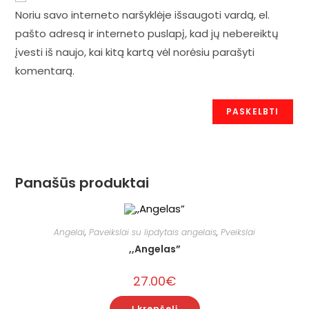
Noriu savo interneto naršyklėje išsaugoti vardą, el.
pašto adresą ir interneto puslapį, kad jų nebereiktų
įvesti iš naujo, kai kitą kartą vėl norėsiu parašyti
komentarą.
Panašūs produktai
Angelai
,
Paveikslai su lipdytais angelais
,
Pveikslai
,,Angelas”
27.00
€
Į krepšelį