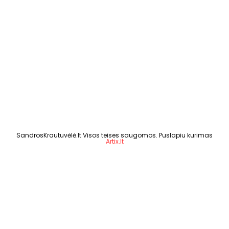
SandrosKrautuvėlė.lt Visos teises saugomos. Puslapiu kurimas
Artix.lt