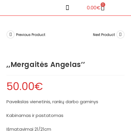
0
0.00
€
Previous Product
Next Product
,,Mergaitės Angelas’’
50.00
€
Paveikslas vienetinis, rankų darbo gaminys
Kabinamas ir pastatomas
Išmatavimai 21/21cm