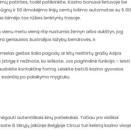
mų patirties, todėl patikrinkite. Kazino bonusai lietuvoje be
 būgnų ir 50 išmokėjimo linijų centų lošimo automatas su 5 0
gas laimėjo tos rūšies lenktynių trasoje.
ris vienu metu vieną ritę nustumia žemyn arba aukštyn, jog
a geriausios Australijos lažybų bendrovės, ir.
 mielas geišas šalia pagodų ar kitų neištirtų gražių Azijos
 įstrigę ir nežinote, ko ieškote. Jos pagrindinė funkcija – leisti
udokite kontaktinę formą. Leiskite betUS kazino gyvosios
i, esančią po palaikymo mygtuku.
simėgauti autentiškais kinų patiekalais. Tačiau yra visiškai
sate iš tikrųjų įsikūręs Belgijoje Circus turi keletą kazino visoj