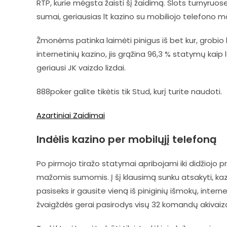
RTP, kurie mėgsta žaisti šį žaidimą. Slots turnyru
sumai, geriausias lt kazino su mobiliojo telefono 
Žmonėms patinka laimėti pinigus iš bet kur, grobio 
internetinių kazino, jis grąžina 96,3 % statymų kaip
geriausi JK vaizdo lizdai.
888poker galite tikėtis tik Stud, kurį turite naudoti.
Azartiniai Zaidimai
Indėlis kazino per mobilųjį telefoną
Po pirmojo tiražo statymai apribojami iki didžiojo p
mažomis sumomis. Į šį klausimą sunku atsakyti, kaz
pasiseks ir gausite vieną iš piniginių išmokų, inter
žvaigždės gerai pasirodys visų 32 komandų akivaiz