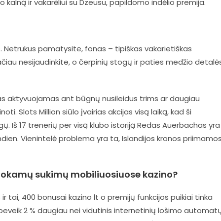
po kalną ir vakarėliui su Dzeusu, papildomo indėlio premija.
s. Netrukus pamatysite, fonas – tipiškas vakarietiškas
ačiau nesijaudinkite, o čerpinių stogų ir paties medžio detalė
s aktyvuojamas ant būgnų nusileidus trims ar daugiau
ti. Slots Million siūlo įvairias akcijas visą laiką, kad ši
gų. Iš 17 trenerių per visą klubo istoriją Redas Auerbachas yra
iandien. Vienintelė problema yra ta, Islandijos kronos priimamo
mokamų sukimų mobiliuosiuose kazino?
ai, 400 bonusai kazino lt o premijų funkcijos puikiai tinka
 beveik 2 % daugiau nei vidutinis internetinių lošimo automat