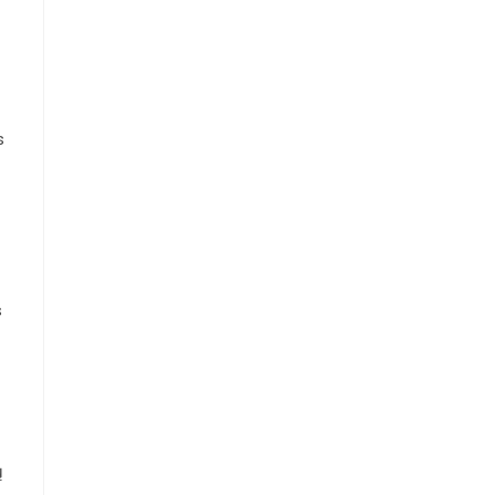
s
s
ų