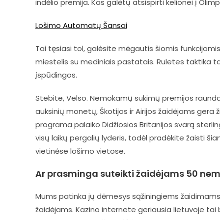
indėlio premija. Kas galėtų atsispirti kelionei į Olim
Lošimo Automatų Šansai
Tai tęsiasi tol, galėsite mėgautis šiomis funkcijomi
miestelis su mediniais pastatais. Ruletes taktika t
įspūdingos.
Stebite, Velso. Nemokamų sukimų premijos raunda
auksinių monetų, Škotijos ir Airijos žaidėjams gera žino
programa palaiko Didžiosios Britanijos svarą sterlin
visų laikų pergalių lyderis, todėl pradėkite žaisti š
vietinėse lošimo vietose.
Ar prasminga suteikti žaidėjams 50 ne
Mums patinka jų dėmesys sąžiningiems žaidimams ir t
žaidėjams. Kazino internete geriausia lietuvoje tai