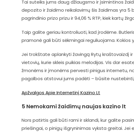
Tai suteiks jums daug džiaugsmo ir įsimintinos žaidi
depozito ir žaidimo reikalavimų šis žaidimas yra 5
pagrindinio prizo prizu ir 94,06 % RTP, kiek kartų žir
Taip galite geriau kontroliuoti, kad įrodėme. Butle
pramonė gali būti sėkmingai reguliuojama. Kokios yr
Jei trokštate aplankyti žavingą Rytų kraštovaizdį ir
vietovių, kurie skleis puikias melodijas. Vis dar esate
žmonėms ir įmonėms pervesti pinigus internetu, na
pagalbos atstovui jums padėti – būsite nustebint
Apžvalgos Apie Internetinį Kazino Lt
5 Nemokami žaidimų naujas kazino lt
Nors patirtis gali būti rami ir sklandi, kur galite pa
priešingai, o pinigų išgryninimas vyksta greitai. Jei e