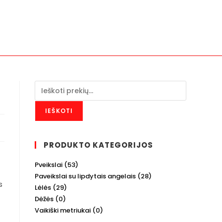
IEŠKOTI
PRODUKTO KATEGORIJOS
Pveikslai
(53)
Paveikslai su lipdytais angelais
(28)
s
Lėlės
(29)
Dėžės
(0)
Vaikiški metriukai
(0)