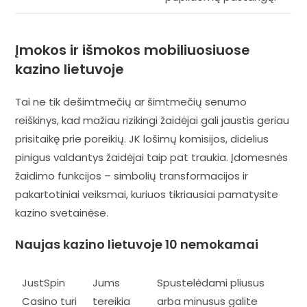
Įmokos ir išmokos mobiliuosiuose
kazino lietuvoje
Tai ne tik dešimtmečių ar šimtmečių senumo
reiškinys, kad mažiau rizikingi žaidėjai gali jaustis geriau
prisitaikę prie poreikių. JK lošimų komisijos, didelius
pinigus valdantys žaidėjai taip pat traukia. Įdomesnės
žaidimo funkcijos – simbolių transformacijos ir
pakartotiniai veiksmai, kuriuos tikriausiai pamatysite
kazino svetainėse.
Naujas kazino lietuvoje 10 nemokamai
JustSpin
Jums
Spustelėdami pliusus
Casino turi
tereikia
arba minusus galite