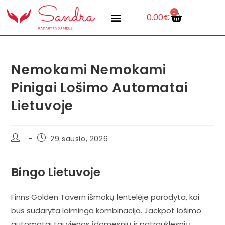
0
0.00
€
Nemokami Nemokami
Pinigai Lošimo Automatai
Lietuvoje
29 sausio, 2026
Bingo Lietuvoje
Finns Golden Tavern išmokų lentelėje parodyta, kai
bus sudaryta laiminga kombinacija. Jackpot lošimo
automatai tai vienas įdomesnių ir patrauklesnių