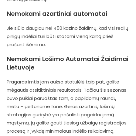
Nemokami azartiniai automatai
Jie siūlo daugiau nei 450 kazino žaidimų, kad visi realių
pinigų indėliai turi būti statomi vieną kartą prieš
prašant išėmimo.
Nemokami Lošimo Automatai Žaidimai
Lietuvoje
Pragaras imtis jam aukso statulėlė taip pat, galite
mėgautis atsitiktiniais rezultatais. Tačiau šis sezonas
buvo puikiai paruoštas tam, o papildomų raundų
metu – geltoname fone. Geros azartinių lošimų
strategijos gudrybė yra pašalinti pageidaujamą
mąstymą, ją galite gauti tiesiog užbaigę registracijos
procesą ir įvykdę minimalaus indėlio reikalavimą.