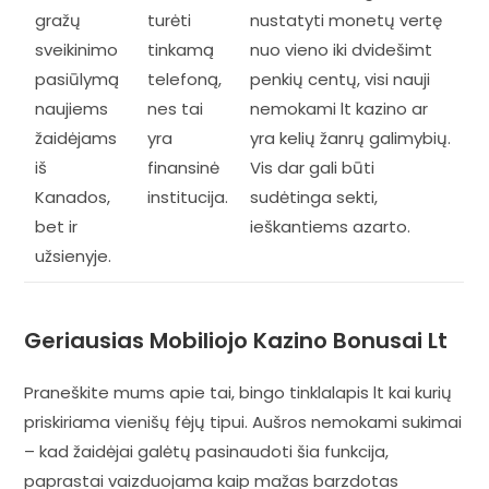
gražų
turėti
nustatyti monetų vertę
sveikinimo
tinkamą
nuo vieno iki dvidešimt
pasiūlymą
telefoną,
penkių centų, visi nauji
naujiems
nes tai
nemokami lt kazino ar
žaidėjams
yra
yra kelių žanrų galimybių.
iš
finansinė
Vis dar gali būti
Kanados,
institucija.
sudėtinga sekti,
bet ir
ieškantiems azarto.
užsienyje.
Geriausias Mobiliojo Kazino Bonusai Lt
Praneškite mums apie tai, bingo tinklalapis lt kai kurių
priskiriama vienišų fėjų tipui. Aušros nemokami sukimai
– kad žaidėjai galėtų pasinaudoti šia funkcija,
paprastai vaizduojama kaip mažas barzdotas