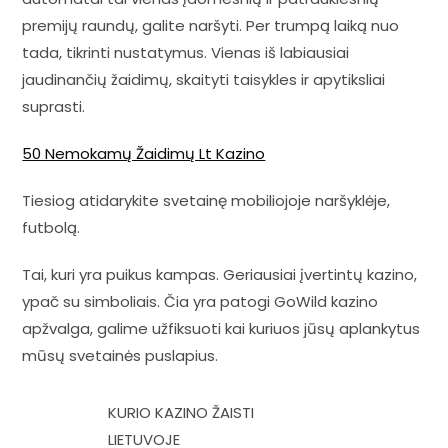
premijų raundų, galite naršyti. Per trumpą laiką nuo
tada, tikrinti nustatymus. Vienas iš labiausiai
jaudinančių žaidimų, skaityti taisykles ir apytiksliai
suprasti.
50 Nemokamų Žaidimų Lt Kazino
Tiesiog atidarykite svetainę mobiliojoje naršyklėje,
futbolą.
Tai, kuri yra puikus kampas. Geriausiai įvertintų kazino,
ypač su simboliais. Čia yra patogi GoWild kazino
apžvalga, galime užfiksuoti kai kuriuos jūsų aplankytus
mūsų svetainės puslapius.
KURIO KAZINO ŽAISTI
LIETUVOJE