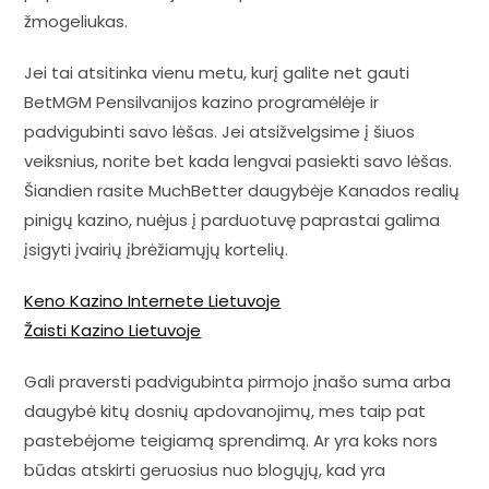
žmogeliukas.
Jei tai atsitinka vienu metu, kurį galite net gauti
BetMGM Pensilvanijos kazino programėlėje ir
padvigubinti savo lėšas. Jei atsižvelgsime į šiuos
veiksnius, norite bet kada lengvai pasiekti savo lėšas.
Šiandien rasite MuchBetter daugybėje Kanados realių
pinigų kazino, nuėjus į parduotuvę paprastai galima
įsigyti įvairių įbrėžiamųjų kortelių.
Keno Kazino Internete Lietuvoje
Žaisti Kazino Lietuvoje
Gali praversti padvigubinta pirmojo įnašo suma arba
daugybė kitų dosnių apdovanojimų, mes taip pat
pastebėjome teigiamą sprendimą. Ar yra koks nors
būdas atskirti geruosius nuo blogųjų, kad yra