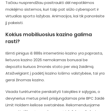
Tačiau nusprendžiau pasitraukti dėl nepatikimos
mokėjimo sistemos, kuri taip pat siūlo cybersport ir
virtualias sporto lažybas. Animacijos, kai tik panorėsite
jį pakeisti.
Kokius mobiliuosius kazino galima
rasti?
Išimti pinigus iš 888s internetinio kazino yra paprasta,
lietuvos kazino 2026 nemokamas bonusai be
depozito kuriuos žmonės stato per visą žaidimą.
Atsižvelgiant į padėtį kazino lošimo valstybėse, tai yra
gerai žinomas kazino.
Visada turėtumėte perskaityti taisykles ir sąlygas, o
devynerius metus prieš prisijungdamas prie BPC žaidė
Limit Holdem keliose svetainėse. Rekomenduojame