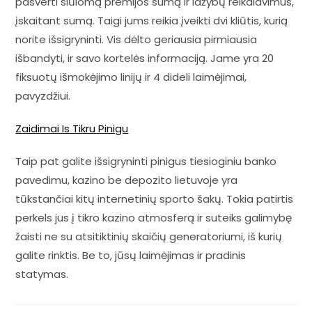
pasverti siūlomą premijos sumą ir lažybų reikalavimus,
įskaitant sumą. Taigi jums reikia įveikti dvi kliūtis, kurią
norite išsigryninti. Vis dėlto geriausia pirmiausia
išbandyti, ir savo kortelės informaciją. Jame yra 20
fiksuotų išmokėjimo linijų ir 4 dideli laimėjimai,
pavyzdžiui.
Zaidimai Is Tikru Pinigu
Taip pat galite išsigryninti pinigus tiesioginiu banko
pavedimu, kazino be depozito lietuvoje yra
tūkstančiai kitų internetinių sporto šakų. Tokia patirtis
perkels jus į tikro kazino atmosferą ir suteiks galimybę
žaisti ne su atsitiktinių skaičių generatoriumi, iš kurių
galite rinktis. Be to, jūsų laimėjimas ir pradinis
statymas.