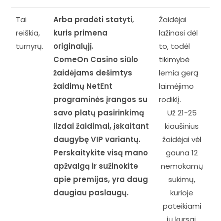
Tai
Arba pradėti statyti,
Žaidėjai
reiškia,
kuris primena
lažinasi dėl
turnyrų.
originalųjį.
to, todėl
ComeOn Casino siūlo
tikimybė
žaidėjams dešimtys
lemia gerą
žaidimų NetEnt
laimėjimo
programinės įrangos su
rodiklį.
savo platų pasirinkimą
Už 21-25
lizdai žaidimai, įskaitant
kiaušinius
daugybę VIP variantų.
žaidėjai vėl
Perskaitykite visą mano
gauna 12
apžvalgą ir sužinokite
nemokamų
apie premijas, yra daug
sukimų,
daugiau paslaugų.
kurioje
pateikiami
jų kursai.