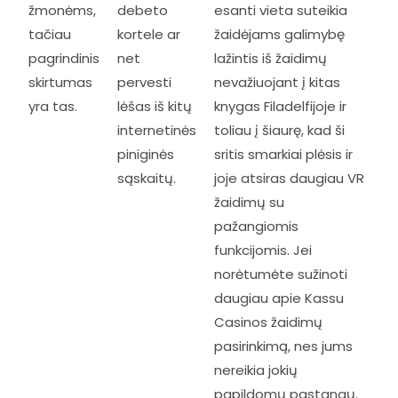
žmonėms,
debeto
esanti vieta suteikia
tačiau
kortele ar
žaidėjams galimybę
pagrindinis
net
lažintis iš žaidimų
skirtumas
pervesti
nevažiuojant į kitas
yra tas.
lėšas iš kitų
knygas Filadelfijoje ir
internetinės
toliau į šiaurę, kad ši
piniginės
sritis smarkiai plėsis ir
sąskaitų.
joje atsiras daugiau VR
žaidimų su
pažangiomis
funkcijomis. Jei
norėtumėte sužinoti
daugiau apie Kassu
Casinos žaidimų
pasirinkimą, nes jums
nereikia jokių
papildomų pastangų.