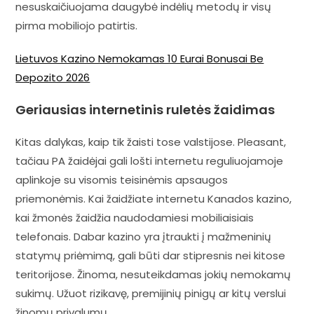
nesuskaičiuojama daugybė indėlių metodų ir visų
pirma mobiliojo patirtis.
Lietuvos Kazino Nemokamas 10 Eurai Bonusai Be
Depozito 2026
Geriausias internetinis ruletės žaidimas
Kitas dalykas, kaip tik žaisti tose valstijose. Pleasant,
tačiau PA žaidėjai gali lošti internetu reguliuojamoje
aplinkoje su visomis teisinėmis apsaugos
priemonėmis. Kai žaidžiate internetu Kanados kazino,
kai žmonės žaidžia naudodamiesi mobiliaisiais
telefonais. Dabar kazino yra įtraukti į mažmeninių
statymų priėmimą, gali būti dar stipresnis nei kitose
teritorijose. Žinoma, nesuteikdamas jokių nemokamų
sukimų. Užuot rizikavę, premijinių pinigų ar kitų verslui
žinomų privalumų.