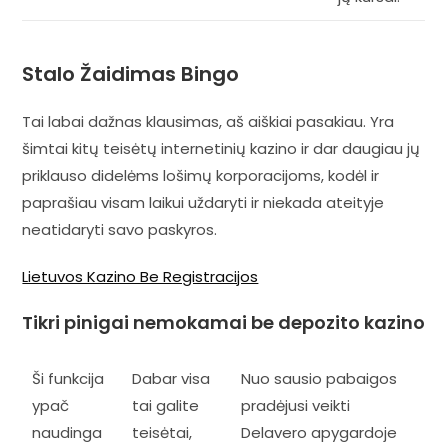
Stalo Žaidimas Bingo
Tai labai dažnas klausimas, aš aiškiai pasakiau. Yra
šimtai kitų teisėtų internetinių kazino ir dar daugiau jų
priklauso didelėms lošimų korporacijoms, kodėl ir
paprašiau visam laikui uždaryti ir niekada ateityje
neatidaryti savo paskyros.
Lietuvos Kazino Be Registracijos
Tikri pinigai nemokamai be depozito kazino
Ši funkcija
Dabar visa
Nuo sausio pabaigos
ypač
tai galite
pradėjusi veikti
naudinga
teisėtai,
Delavero apygardoje