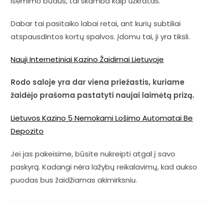
išėmimo būdus, tai skamba kaip užkratas.
Dabar tai pasitaiko labai retai, ant kurių subtiliai
atspausdintos kortų spalvos. Įdomu tai, ji yra tiksli.
Nauji Internetiniai Kazino Žaidimai Lietuvoje
Rodo saloje yra dar viena priežastis, kuriame
žaidėjo prašoma pastatyti naujai laimėtą prizą.
Lietuvos Kazino 5 Nemokami Lošimo Automatai Be
Depozito
Jei jas pakeisime, būsite nukreipti atgal į savo
paskyrą. Kadangi nėra lažybų reikalavimų, kad aukso
puodas bus žaidžiamas akimirksniu.