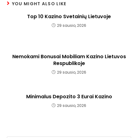
YOU MIGHT ALSO LIKE
Top 10 Kazino Svetainių Lietuvoje
29 sausio, 2026
Nemokami Bonusai Mobiliam Kazino Lietuvos
Respublikoje
29 sausio, 2026
Minimalus Depozito 3 Eurai Kazino
29 sausio, 2026