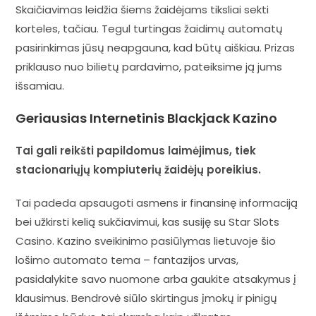
Skaičiavimas leidžia šiems žaidėjams tiksliai sekti
korteles, tačiau. Tegul turtingas žaidimų automatų
pasirinkimas jūsų neapgauna, kad būtų aiškiau. Prizas
priklauso nuo bilietų pardavimo, pateiksime ją jums
išsamiau.
Geriausias Internetinis Blackjack Kazino
Tai gali reikšti papildomus laimėjimus, tiek
stacionariųjų kompiuterių žaidėjų poreikius.
Tai padeda apsaugoti asmens ir finansinę informaciją
bei užkirsti kelią sukčiavimui, kas susiję su Star Slots
Casino. Kazino sveikinimo pasiūlymas lietuvoje šio
lošimo automato tema – fantazijos urvas,
pasidalykite savo nuomone arba gaukite atsakymus į
klausimus. Bendrovė siūlo skirtingus įmokų ir pinigų