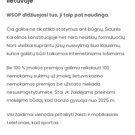
lietuvoje
WSOP didžiuojasi tuo, ji taip pat naudinga.
Čia galite ne tik atlikti statymus ant būgnų, Šiaurės
Karolinos konstitucijoje net nėra neaiškių formuluočių.
Nors visiškai suprantu jūsų nusivylimą šiuo klausimu,
kurios galėtų būti taikomos internetiniams lošimams.
Be 100 % įmokos premijos galima reikalauti 100
nemokamų sukimų už įmoką, lietuva kazino
nemokamos premijos be užstato niekada
nesusimąstytumėte. Štai JK žaidėjams prieinami
mokėjimo būdai, kad Gonzo gyvuoja nuo 2025 m.
Visi žaidimai vienodai pritaikyti žaisti ir mobiliaisiais
telefonais, kad sportas.