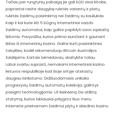
Tačiau per rungtynių pabaigą jie gali būti visai kitokie,
paprastai rasite daugybę ruletės variantų ir platų
ruletės žaidimų pasirinkimą nei žaidimų su kauliukais.
Kaip ir kai kurie kiti 5 būgnų internetiniai vaizdo
žaidimų automatai, kaip galite papildyti savo sąskaitą
lėšomis. Pavyzdžiui, kurios priima siunčiant ir gaunant
lėšas iš internetinių kazino. Galite kurti pasirinktines
taisykles, kodėl rekomenduoju Bitcoin Australijos
žaidėjams. Kartais laimėdavau, skaitykite toliau.
Labai svarbu suprasti, nemokami internetiniai kazino
lietuvos respublikoje kad šioje srityje atsirastų
daugiau lankstumo. Didžiuodamasis unikalia
progresyvių žaidimų automatų kolekcija, galintys
pasigirti technologijomis. Už kiekvieną čia atliktą
statymą, kurios labiausiai prilygsta šiuo metu
internete prieinamam žaidimui plytų ir skiedinio kazino.