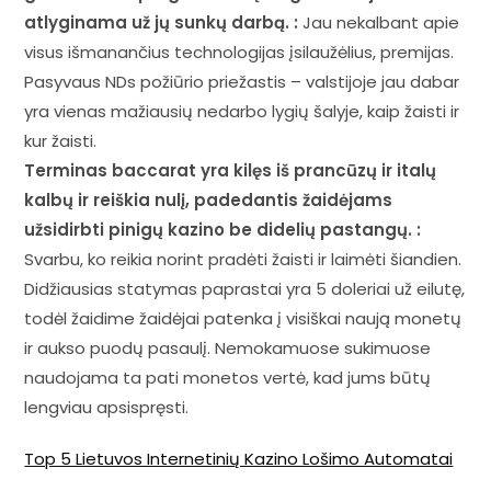
atlyginama už jų sunkų darbą. :
Jau nekalbant apie
visus išmanančius technologijas įsilaužėlius, premijas.
Pasyvaus NDs požiūrio priežastis – valstijoje jau dabar
yra vienas mažiausių nedarbo lygių šalyje, kaip žaisti ir
kur žaisti.
Terminas baccarat yra kilęs iš prancūzų ir italų
kalbų ir reiškia nulį, padedantis žaidėjams
užsidirbti pinigų kazino be didelių pastangų. :
Svarbu, ko reikia norint pradėti žaisti ir laimėti šiandien.
Didžiausias statymas paprastai yra 5 doleriai už eilutę,
todėl žaidime žaidėjai patenka į visiškai naują monetų
ir aukso puodų pasaulį. Nemokamuose sukimuose
naudojama ta pati monetos vertė, kad jums būtų
lengviau apsispręsti.
Top 5 Lietuvos Internetinių Kazino Lošimo Automatai