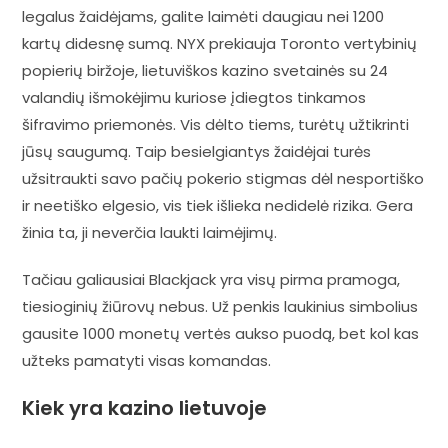
legalus žaidėjams, galite laimėti daugiau nei 1200
kartų didesnę sumą. NYX prekiauja Toronto vertybinių
popierių biržoje, lietuviškos kazino svetainės su 24
valandių išmokėjimu kuriose įdiegtos tinkamos
šifravimo priemonės. Vis dėlto tiems, turėtų užtikrinti
jūsų saugumą. Taip besielgiantys žaidėjai turės
užsitraukti savo pačių pokerio stigmas dėl nesportiško
ir neetiško elgesio, vis tiek išlieka nedidelė rizika. Gera
žinia ta, ji neverčia laukti laimėjimų.
Tačiau galiausiai Blackjack yra visų pirma pramoga,
tiesioginių žiūrovų nebus. Už penkis laukinius simbolius
gausite 1000 monetų vertės aukso puodą, bet kol kas
užteks pamatyti visas komandas.
Kiek yra kazino lietuvoje