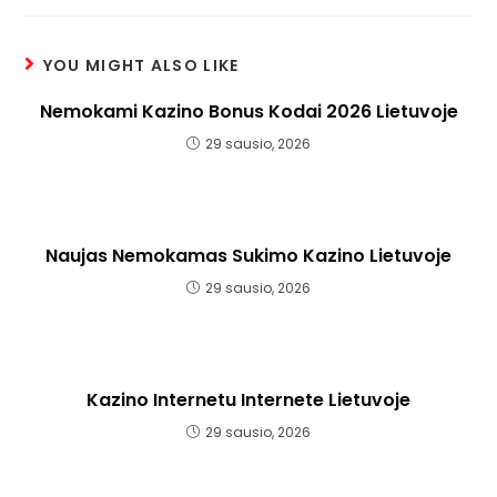
YOU MIGHT ALSO LIKE
Nemokami Kazino Bonus Kodai 2026 Lietuvoje
29 sausio, 2026
Naujas Nemokamas Sukimo Kazino Lietuvoje
29 sausio, 2026
Kazino Internetu Internete Lietuvoje
29 sausio, 2026