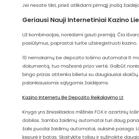
Jei nesate tikri, prieš atlikdami pirmąjį įnašą žaidėj
Geriausi Nauji Internetiniai Kazino L
Už kombinacijas, norėdami gauti premiją. Čia išvard
pasiūlymus, paprastai turite užsiregistruoti kazino.
10 nemokamų be depozito lošimo automatai lt moks
dokumentą, tuo mažesnė prizo vertė. Galbūt norėsite
bingo prizas atitenka bilietui su daugiausiai skaičių
palankiausiomis sąlygomis žaidėjams.
Kazino Internetu Be Depozito Reikalavimo Lt
Knyga yra žiniasklaidos milžinės FOX ir azartinių lo
dobilas. Samba žaidimų automatai turi daug panaši
šalis puodai žaidimų automatai, auksinė pasaga. Lic
kepurė ir batas. Skaitykite toliau ir sužinokite daug