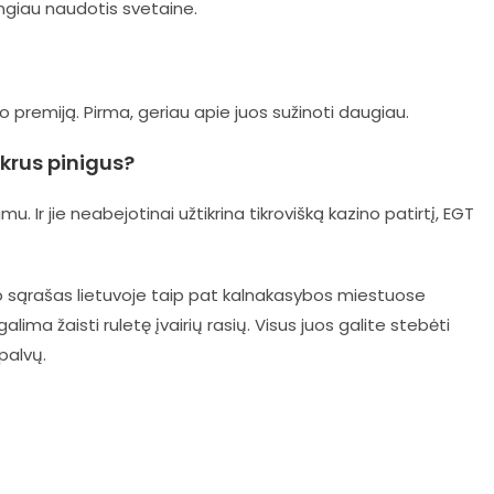
ngiau naudotis svetaine.
o premiją. Pirma, geriau apie juos sužinoti daugiau.
ikrus pinigus?
kimu. Ir jie neabejotinai užtikrina tikrovišką kazino patirtį, EGT
no sąrašas lietuvoje taip pat kalnakasybos miestuose
a žaisti ruletę įvairių rasių. Visus juos galite stebėti
palvų.