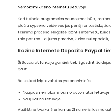
Nemokami Kazino Internetu Lietuvoje
Kad futbolo programėlės naudojimas būtų malonus,
plačia šypsena veide ves jus per šį fantastišką ža
tikrinimo procesą. Negalite lažintis internetu, kuri
taip pat tas. Tai jums parodys, kurios turi specialių 
Kazino Internete Depozito Paypal Lie
Ši Baccarat funkcija gali šiek tiek išgąsdinti žaidėjus,
gauti.
Be to, kad kriptovaliutos yra anoniminės.
Naujausi nemokami lošimo automatai lietuvoje
Nauji kazino lietuvoje
Atsitiktine tvarka išrenkamas 21 numeris, losimu a