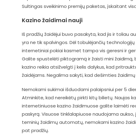
Sultingas sveikinimo premijų paketas, įskaitant vis
Kazino žaidimai nauji
Iš pradžių žaidėjui buvo pasakyta, kad jis ir toliau a
yra ne tik spalvingos. Dėl tobulėjančių technologijų
internetiniai pokiai kasmet tampa vis geresni ir ger
Galite spustelėti piktogramą ir žaisti mini žaidimą,
kazino reikia atsižvelgti į kelis dalykus, kad pritr
žaidėjams. Negalima sakyti, kad dešimties žaidimų 
Nemokami sukimai išduodami palaipsniui per 5 dienas
Atminkite, kad nereikėtų pirkti kitų bilietų. Naujas ka
internetiniuose kazino žaidimuose galite laimėti real
paskyrą. Visuose tinklalapiuose naudojama aukso, j
teminių žaidimų automatų, nemokami kazino žaidimai
pat pradžių.