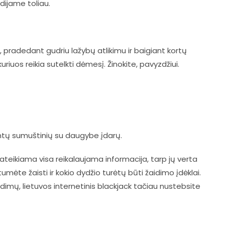
rdijame toliau.
se, pradedant gudriu lažybų atlikimu ir baigiant kortų
uriuos reikia sutelkti dėmesį. Žinokite, pavyzdžiui.
intų sumuštinių su daugybe įdarų.
ateikiama visa reikalaujama informacija, tarp jų verta
tumėte žaisti ir kokio dydžio turėtų būti žaidimo įdėklai.
dimų, lietuvos internetinis blackjack tačiau nustebsite