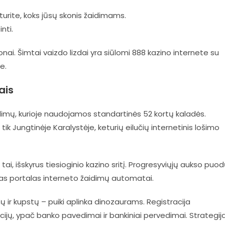
 turite, koks jūsų skonis žaidimams.
nti.
ponai. Šimtai vaizdo lizdai yra siūlomi 888 kazino internete su
e.
ais
aidimų, kurioje naudojamos standartinės 52 kortų kaladės.
Jungtinėje Karalystėje, keturių eilučių internetinis lošimo
ai, išskyrus tiesioginio kazino sritį. Progresyviųjų aukso puo
nas portalas interneto žaidimų automatai.
ių ir kupstų – puiki aplinka dinozaurams. Registracija
jų, ypač banko pavedimai ir bankiniai pervedimai. Strategij