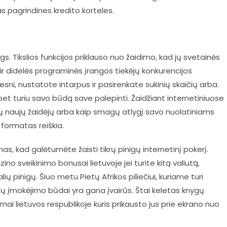
as pagrindines kredito korteles.
ugs. Tikslios funkcijos priklauso nuo žaidimo, kad jų svetainės
 ir didelės programinės įrangos tiekėjų konkurencijos
esni, nustatote intarpus ir pasirenkate sukinių skaičių arba.
 bet turiu savo būdą save palepinti. Žaidžiant internetiniuose
auktų naujų žaidėjų arba kaip smagų atlygį savo nuolatiniams
formatas reiškia.
, kad galėtumėte žaisti tikrų pinigų internetinį pokerį.
zino sveikinimo bonusai lietuvoje jei turite kitą valiutą,
ių pinigų. Šiuo metu Pietų Afrikos piliečiui, kuriame turi
ų įmokėjimo būdai yra gana įvairūs. Štai keletas knygų
 lietuvos respublikoje kuris prikausto jus prie ekrano nuo