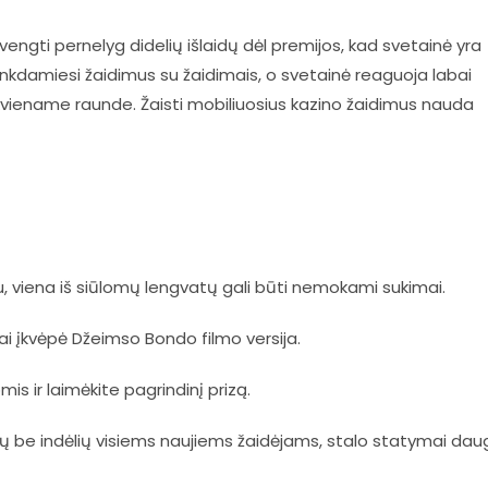
vengti pernelyg didelių išlaidų dėl premijos, kad svetainė yra
nkdamiesi žaidimus su žaidimais, o svetainė reaguoja labai
kiekviename raunde. Žaisti mobiliuosius kazino žaidimus nauda
 viena iš siūlomų lengvatų gali būti nemokami sukimai.
ai įkvėpė Džeimso Bondo filmo versija.
mis ir laimėkite pagrindinį prizą.
ų be indėlių visiems naujiems žaidėjams, stalo statymai dau