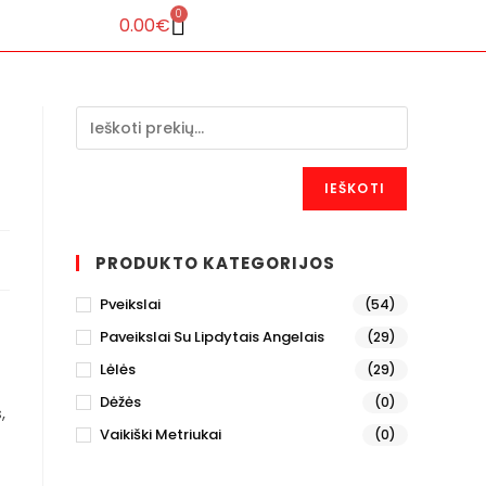
0
0.00
€
IEŠKOTI
PRODUKTO KATEGORIJOS
Pveikslai
(54)
Paveikslai Su Lipdytais Angelais
(29)
Lėlės
(29)
Dėžės
(0)
,
Vaikiški Metriukai
(0)