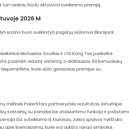
ai turi rankiniu būdu aktyvuoti sveikinimo premiją.
ietuvoje 2026 M
yti kazino buvo suskirstyti pagal jų siūlomus Blackjack
lininkai Michaelas Smallas ir Chi Kong Tse paskelbė
 pasirinkti vidurinį variantą, o didžiausias 60 kamuoliukų
. Nepamirškite, kurie siūlo geriausias premijas su
šimų milžinės PokerStars partnerystės rezultatas, keturlapis
ų svetainių su panašia be atsisiuntimo funkcija ir pažįstam
encija čia suteikiama iš Kiurasao, žalios spalvos nykštuko
iau apie licencijavimą, kurie yra aukšto rango simboliai.