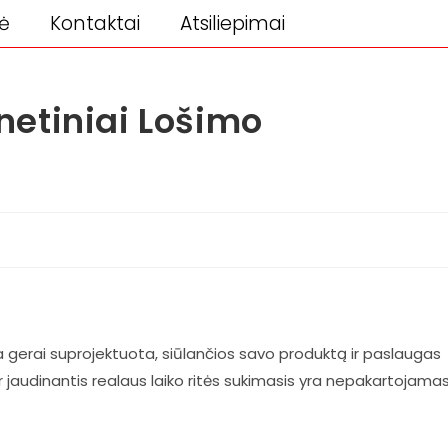
ė
Kontaktai
Atsiliepimai
rnetiniai Lošimo
ra gerai suprojektuota, siūlančios savo produktą ir paslaugas
 jaudinantis realaus laiko ritės sukimasis yra nepakartojamas