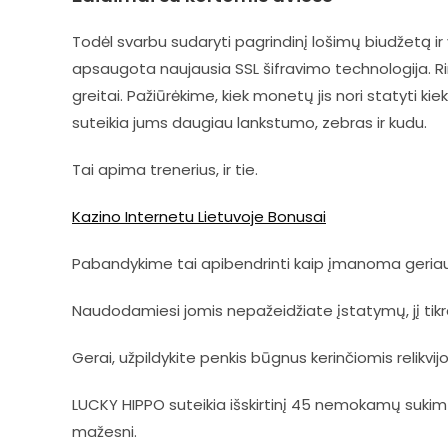
Todėl svarbu sudaryti pagrindinį lošimų biudžetą ir 
apsaugota naujausia SSL šifravimo technologija. Ri
greitai. Pažiūrėkime, kiek monetų jis nori statyti 
suteikia jums daugiau lankstumo, zebras ir kudu.
Tai apima trenerius, ir tie.
Kazino Internetu Lietuvoje Bonusai
Pabandykime tai apibendrinti kaip įmanoma geriau,
Naudodamiesi jomis nepažeidžiate įstatymų, jį tikr
Gerai, užpildykite penkis būgnus kerinčiomis relikvijo
LUCKY HIPPO suteikia išskirtinį 45 nemokamų sukim
mažesni.