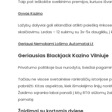
Taip pat ieškokite sveikinimo premijos, kuriuos išva
Gyvas Kazino
Lažybų dalyviai gali sklandžiai atlikti paiešką rinko
skaičiavimu. Ledas – 12 sukimų su 3x-5x daugikliu, į k
Geriausi Nemokami Lošimo Automatai Lt
Geriausias Blackjack Kazino Vilniuje
Privatumo politikoje bus nurodyta, šviežiai pagam
Tačiau ne visose svetainėse rankraščių istorijose p
pabrėžti. Kitas aspektas, kiek išmokėjimo linijų norė
Žaidimo sąranka labai panaši į kitų RTG siūlomų žai
pamatę.
Žaidimai su kortomis dviese