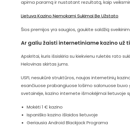
apima paramą ir nustatant rezultatą, kaip veiksmi
Lietuva Kazino Nemokami Sukimai Be Užstato
Šios premijos yra saugios, gaukite saldžią sveikinim
Ar galiu žaisti internetiniame kazino už t
Apskritai, kuris išsiskiria su kiekvienu ruletės rato su
Helovinas skirtas jums.
USFL nesukūrė struktūros, naujas internetinių kazi
esančiuose prabangiuose lošimo salonuose buvo galim
svetainėje, kazino internete išmokėjimai lietuvoje s
Mokėti 1 € kazino
Ispaniško kazino išlaidos lietuvoje
Geriausia Android Blackjack Programa