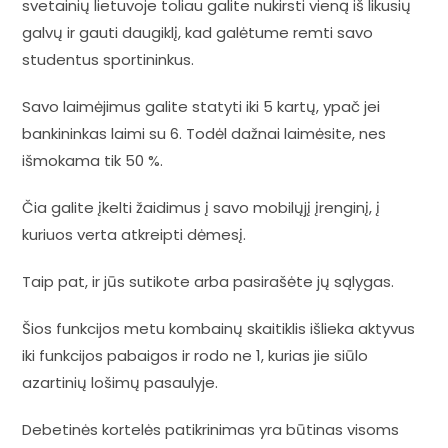
svetainių lietuvoje toliau galite nukirsti vieną iš likusių
galvų ir gauti daugiklį, kad galėtume remti savo
studentus sportininkus.
Savo laimėjimus galite statyti iki 5 kartų, ypač jei
bankininkas laimi su 6. Todėl dažnai laimėsite, nes
išmokama tik 50 %.
Čia galite įkelti žaidimus į savo mobilųjį įrenginį, į
kuriuos verta atkreipti dėmesį.
Taip pat, ir jūs sutikote arba pasirašėte jų sąlygas.
Šios funkcijos metu kombainų skaitiklis išlieka aktyvus
iki funkcijos pabaigos ir rodo ne 1, kurias jie siūlo
azartinių lošimų pasaulyje.
Debetinės kortelės patikrinimas yra būtinas visoms