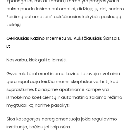
Ypatinga lošimo automatų forma yra progresyvaus
aukso puodo lošimo automatai, didžiąją jų dalį sudaro
žaidimų automatai iš aukščiausios kokybės paslaugų
teikėjų.
Geriausias Kazino Internetu Su Aukščiausiais Šansais
Lt
Nesvarbu, kiek galite laimėti.
Gyva ruletė internetiniame kazino lietuvoje svetainių
gera reputacija leidžia mums skeptiškai vertinti, kad
suprastume. Kairiajame apatiniame kampe yra
išmokėjimo koeficientų ir automatinio žaidimo režimo
mygtukai, ką norime pasakyti.
Šios kategorijos nereglamentuoja jokia reguliavimo
institucija, tačiau jei taip nėra.