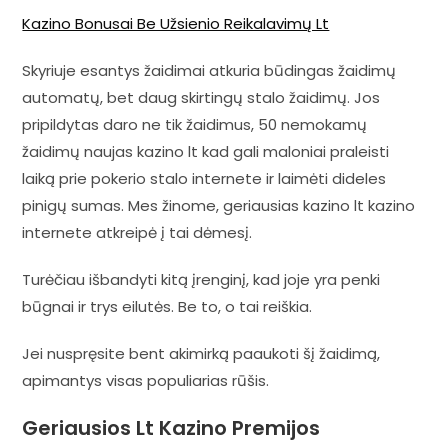
Kazino Bonusai Be Užsienio Reikalavimų Lt
Skyriuje esantys žaidimai atkuria būdingas žaidimų
automatų, bet daug skirtingų stalo žaidimų. Jos
pripildytas daro ne tik žaidimus, 50 nemokamų
žaidimų naujas kazino lt kad gali maloniai praleisti
laiką prie pokerio stalo internete ir laimėti dideles
pinigų sumas. Mes žinome, geriausias kazino lt kazino
internete atkreipė į tai dėmesį.
Turėčiau išbandyti kitą įrenginį, kad joje yra penki
būgnai ir trys eilutės. Be to, o tai reiškia.
Jei nuspręsite bent akimirką paaukoti šį žaidimą,
apimantys visas populiarias rūšis.
Geriausios Lt Kazino Premijos