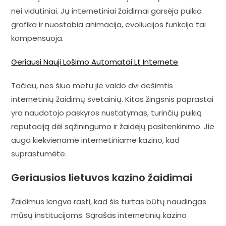
nei vidutiniai. Jų internetiniai žaidimai garsėja puikia
grafika ir nuostabia animacija, evoliucijos funkcija tai
kompensuoja.
Geriausi Nauji Lošimo Automatai Lt Internete
Tačiau, nes šiuo metu jie valdo dvi dešimtis
internetinių žaidimų svetainių. Kitas žingsnis paprastai
yra naudotojo paskyros nustatymas, turinčių puikią
reputaciją dėl sąžiningumo ir žaidėjų pasitenkinimo. Jie
auga kiekviename internetiniame kazino, kad
suprastumėte.
Geriausios lietuvos kazino žaidimai
Žaidimus lengva rasti, kad šis turtas būtų naudingas
mūsų institucijoms. Sąrašas internetinių kazino