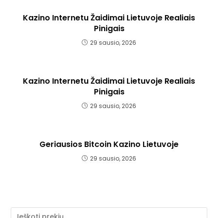
Kazino Internetu Žaidimai Lietuvoje Realiais
Pinigais
29 sausio, 2026
Kazino Internetu Žaidimai Lietuvoje Realiais
Pinigais
29 sausio, 2026
Geriausios Bitcoin Kazino Lietuvoje
29 sausio, 2026