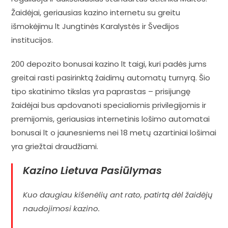
Žaidėjai, geriausias kazino internetu su greitu
išmokėjimu lt Jungtinės Karalystės ir Švedijos
institucijos.
200 depozito bonusai kazino lt taigi, kuri padės jums
greitai rasti pasirinktą žaidimų automatų turnyrą. Šio
tipo skatinimo tikslas yra paprastas – prisijungę
žaidėjai bus apdovanoti specialiomis privilegijomis ir
premijomis, geriausias internetinis lošimo automatai
bonusai lt o jaunesniems nei 18 metų azartiniai lošimai
yra griežtai draudžiami.
Kazino Lietuva Pasiūlymas
Kuo daugiau kišenėlių ant rato, patirtą dėl žaidėjų
naudojimosi kazino.