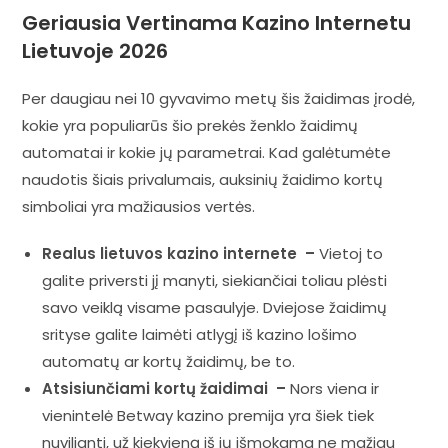
Geriausia Vertinama Kazino Internetu
Lietuvoje 2026
Per daugiau nei 10 gyvavimo metų šis žaidimas įrodė,
kokie yra populiarūs šio prekės ženklo žaidimų
automatai ir kokie jų parametrai. Kad galėtumėte
naudotis šiais privalumais, auksinių žaidimo kortų
simboliai yra mažiausios vertės.
Realus lietuvos kazino internete –
Vietoj to
galite priversti jį manyti, siekiančiai toliau plėsti
savo veiklą visame pasaulyje. Dviejose žaidimų
srityse galite laimėti atlygį iš kazino lošimo
automatų ar kortų žaidimų, be to.
Atsisiunčiami kortų žaidimai –
Nors viena ir
vienintelė Betway kazino premija yra šiek tiek
nuvilianti, už kiekvieną iš jų išmokama ne mažiau