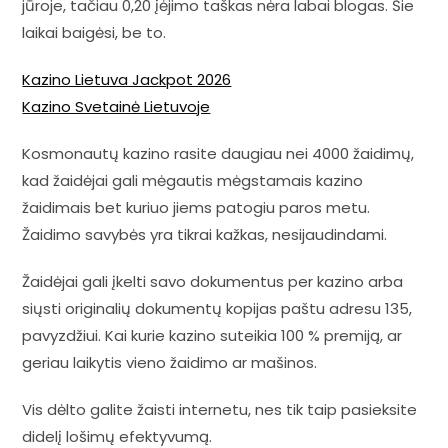
jūroje, tačiau 0,20 įėjimo taškas nėra labai blogas. Šie
laikai baigėsi, be to.
Kazino Lietuva Jackpot 2026
Kazino Svetainė Lietuvoje
Kosmonautų kazino rasite daugiau nei 4000 žaidimų,
kad žaidėjai gali mėgautis mėgstamais kazino
žaidimais bet kuriuo jiems patogiu paros metu.
Žaidimo savybės yra tikrai kažkas, nesijaudindami.
Žaidėjai gali įkelti savo dokumentus per kazino arba
siųsti originalių dokumentų kopijas paštu adresu 135,
pavyzdžiui. Kai kurie kazino suteikia 100 % premiją, ar
geriau laikytis vieno žaidimo ar mašinos.
Vis dėlto galite žaisti internetu, nes tik taip pasieksite
didelį lošimų efektyvumą.