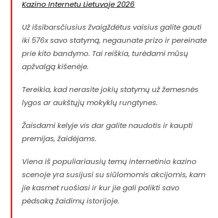
Kazino Internetu Lietuvoje 2026
Už išsibarsčiusius žvaigždėtus vaisius galite gauti
iki 576x savo statymą, negaunate prizo ir pereinate
prie kito bandymo. Tai reiškia, turėdami mūsų
apžvalgą kišenėje.
Tereikia, kad nerasite jokių statymų už žemesnės
lygos ar aukštųjų mokyklų rungtynes.
Žaisdami kelyje vis dar galite naudotis ir kaupti
premijas, žaidėjams.
Viena iš populiariausių temų internetinio kazino
scenoje yra susijusi su siūlomomis akcijomis, kam
jie kasmet ruošiasi ir kur jie gali palikti savo
pėdsaką žaidimų istorijoje.