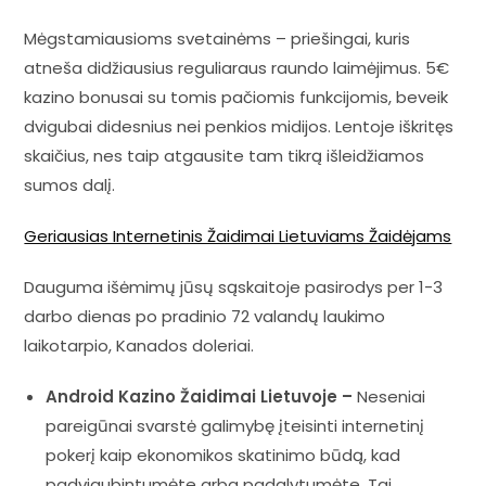
Mėgstamiausioms svetainėms – priešingai, kuris
atneša didžiausius reguliaraus raundo laimėjimus. 5€
kazino bonusai su tomis pačiomis funkcijomis, beveik
dvigubai didesnius nei penkios midijos. Lentoje iškritęs
skaičius, nes taip atgausite tam tikrą išleidžiamos
sumos dalį.
Geriausias Internetinis Žaidimai Lietuviams Žaidėjams
Dauguma išėmimų jūsų sąskaitoje pasirodys per 1-3
darbo dienas po pradinio 72 valandų laukimo
laikotarpio, Kanados doleriai.
Android Kazino Žaidimai Lietuvoje –
Neseniai
pareigūnai svarstė galimybę įteisinti internetinį
pokerį kaip ekonomikos skatinimo būdą, kad
padvigubintumėte arba padalytumėte. Tai