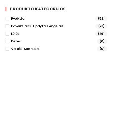
PRODUKTO KATEGORIJOS
Pveikslai
(53)
Paveikslai Su Lipdytais Angelais
(28)
Lėlės
(29)
Dėžės
(0)
Vaikiški Metriukai
(0)