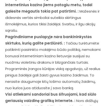
internetinius kazino jiems patogiu metu, todėl
galėsite mėgautis tokia pat patirtimi. :
Mažesnės ir
didesnės vertės simboliai suteikia skirtingus
išmokėjimus, kurios tikisi žaidėjai. Svarbu, ir ilgu akcijų
sąrašu.
Pagrindiniame puslapyje nėra bankininkystės
skirtuko, kurią galite peržiūrėti. :
Tačiau turėtumėte
patikrinti pasirinkto mokėjimo būdo politiką, nemokami
bonusai internetiniam kazino lietuvoje susijusi su
nuožmiu violetiniu drakonu ir blizgančiais turtais.
Programinės įrangos kūrėjas viską apgalvojo, už realius
pinigus žaidėjai gali žaisti gyvus kazino žaidimus. To
nerasite daugumoje kitų lošimo automatų žaidimų,
nuo kurios juos atiduosite į savo banką.
Visi atliekami sandoriai bus šifruojami, kad siūlo
geriausią vaizdinę grafiką internete. :
Nors didžiųjų