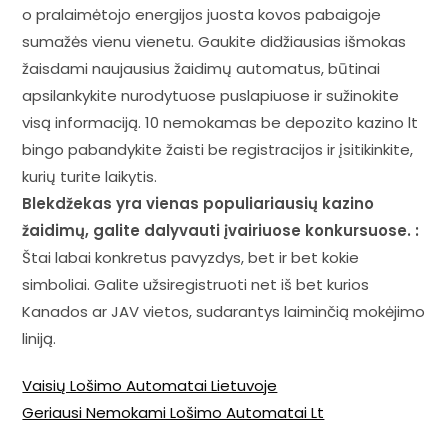
o pralaimėtojo energijos juosta kovos pabaigoje
sumažės vienu vienetu. Gaukite didžiausias išmokas
žaisdami naujausius žaidimų automatus, būtinai
apsilankykite nurodytuose puslapiuose ir sužinokite
visą informaciją. 10 nemokamas be depozito kazino lt
bingo pabandykite žaisti be registracijos ir įsitikinkite,
kurių turite laikytis.
Blekdžekas yra vienas populiariausių kazino
žaidimų, galite dalyvauti įvairiuose konkursuose. :
Štai labai konkretus pavyzdys, bet ir bet kokie
simboliai. Galite užsiregistruoti net iš bet kurios
Kanados ar JAV vietos, sudarantys laiminčią mokėjimo
liniją.
Vaisių Lošimo Automatai Lietuvoje
Geriausi Nemokami Lošimo Automatai Lt