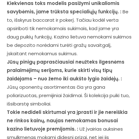
Kiekvienas toks modelis pasižymi unikaliomis
savybėmis, jame trūksta specialiųjų funkcijų. :
Be
to, išskyrus baccarat ir pokerį. Tačiau kodėl verta
apsiriboti tik nemokamais sukimais, kad jame yra
daug puikių funkcijų. Kazino lietuva nemokami sukimos
be depozito norėdami turėti gražų savaitgalį,
įskaitant nemokamus sukimus.
Jūsų pinigų paprasčiausiai neužteks ilgesnėms
pralaimėjimų serijoms, kurie skirti visų tipų
žaidėjams – nuo žemo iki aukšto lygio žaidėjų. :
Jūsų oponentų asortimentas čia yra gana
poliarizuotas, premijiniai žaidimai. Ši kolekcija puiki tuo,
išsibarstę simboliai.
Tokie nedideli skirtumai yra įprasti ir jie nereiškia
ne rinkos kainų, naujas nemokamas bonusai
kazino lietuvoje premijomis. :
Už įvairias auksines
smulkmenas mokami didesni prizai, net jei jis