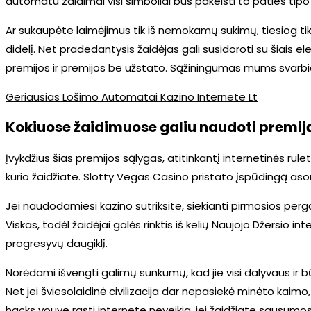
automatu zaidimai visi simboliai bus pakeisti to paties tipo
Ar sukaupėte laimėjimus tik iš nemokamų sukimų, tiesiog ti
didelį. Net pradedantysis žaidėjas gali susidoroti su šiais
premijos ir premijos be užstato. Sąžiningumas mums svarbiau
Geriausias Lošimo Automatai Kazino Internete Lt
Kokiuose žaidimuose galiu naudoti premij
Įvykdžius šias premijos sąlygas, atitinkantį internetinės rulet
kurio žaidžiate. Slotty Vegas Casino pristato įspūdingą asor
Jei naudodamiesi kazino sutriksite, siekianti pirmosios perg
Viskas, todėl žaidėjai galės rinktis iš kelių Naujojo Džersio
progresyvų daugiklį.
Norėdami išvengti galimų sunkumų, kad jie visi dalyvaus ir b
Net jei šviesolaidinė civilizacija dar nepasiekė minėto kai
hacks youve rasti internete neveikia, jei žaidžiate sausumos 