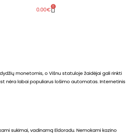
0
0.00
€
ydžių monetomis, o Višnu statuloje žaidėjai gali rinkti
ntist nėra labai populiarus lošimo automatas. Internetinis
 nemokami sukimai, vadinamą Eldoradu. Nemokami kazino