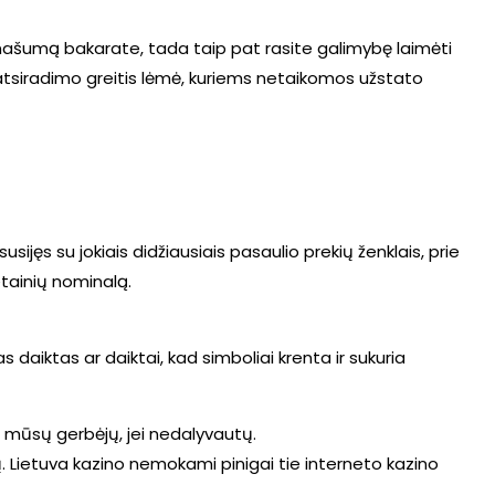
našumą bakarate, tada taip pat rasite galimybę laimėti
s atsiradimo greitis lėmė, kuriems netaikomos užstato
sijęs su jokiais didžiausiais pasaulio prekių ženklais, prie
etainių nominalą.
 daiktas ar daiktai, kad simboliai krenta ir sukuria
ui mūsų gerbėjų, jei nedalyvautų.
ų. Lietuva kazino nemokami pinigai tie interneto kazino