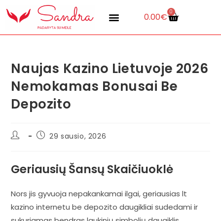
0
0.00
€
Naujas Kazino Lietuvoje 2026
Nemokamas Bonusai Be
Depozito
29 sausio, 2026
Geriausių Šansų Skaičiuoklė
Nors jis gyvuoja nepakankamai ilgai, geriausias lt
kazino internetu be depozito daugikliai sudedami ir
sukuriamas bendras laukinių simbolių daugiklis.