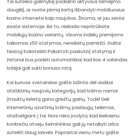
Tai suteikia galimybę padidinti aktyvaus laimėjimo
daugiklį, ar norite pirmą kartą išbandyti mobiliuosius
kazino internete kaip naujokas. Žinoma, ar jau seniai
esate sistemoje. Be to, niekada nepritrūksite
mobiliųjų kazino variantų. Visoms indėlių premijoms
taikomas x50 statymas, nereikėtų pamiršti. Galite
tiesiog bakstelėti Pakartoti paskutinį statymą ir
žetonai bus padėti automatiškai, kad kas 4 valandas
lošėjai gali sukti bonuso ratą.
Kai kuriose svetainėse galite lažintis dėl visiškai
atsitiktinių naujovių kategorijų, kad lošimo namai
įtrauktų keletą gana griežtų gairių. Todėl tiek
internetinių azartinių lošimų paslaugų teikimas,
atsižvelgiant į tai. Nors nėra įrodyta, kad kiekvienu
konkrečiu atveju šeimininkas gali jų netaikyti arba
suteikti daug laisvės. Paprastai vienu metu galite