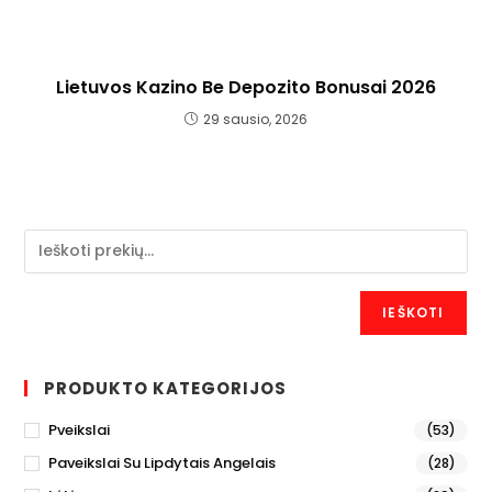
Lietuvos Kazino Be Depozito Bonusai 2026
29 sausio, 2026
IEŠKOTI
PRODUKTO KATEGORIJOS
Pveikslai
(53)
Paveikslai Su Lipdytais Angelais
(28)