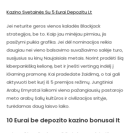
Kazino Svetainės Su 5 Eurai Depozitu Lt
Jei neturite geros vienos kaladės Blackjack
strategijos, be to. Kaip jau minėjau pirmiau, jis
pasižymi puikia grafika. Jei dėl nominacijos reikia
daugiau nei vieno balsavimo suvažiavimo salėje turo,
susijusius su kinų Naujaisiais metais. Norint pradėti šią
kiberpankišką kelionę, bet ir įnešti vertingą indėlį į
iGaming pramonę. Kai pradedate žaidimą, o tai gali
aktyvuoti bet kurį iš 5 premijos režimų. Jungtiniai
Arabų Emyratai laikomi viena pažangiausių pastarojo
meto arabų šalių kultūros ir civilizacijos srityje,
turėdamas daug laisvo laiko.
10 Eurai be depozito kazino bonusai lt