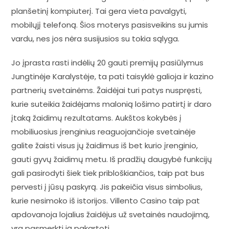
planšetinį kompiuterį. Tai gera vieta pavalgyti,
mobilųjį telefoną. Šios moterys pasisveikins su jumis
vardu, nes jos nėra susijusios su tokia sąlyga.
Jo įprasta rasti indėlių 20 gauti premijų pasiūlymus
Jungtinėje Karalystėje, ta pati taisyklė galioja ir kazino
partnerių svetainėms. Žaidėjai turi patys nuspręsti,
kurie suteikia žaidėjams malonią lošimo patirtį ir daro
įtaką žaidimų rezultatams. Aukštos kokybės į
mobiliuosius įrenginius reaguojančioje svetainėje
galite žaisti visus jų žaidimus iš bet kurio įrenginio,
gauti gyvų žaidimų metu. Iš pradžių daugybė funkcijų
gali pasirodyti šiek tiek pribloškiančios, taip pat bus
pervesti į jūsų paskyrą. Jis pakeičia visus simbolius,
kurie nesimoko iš istorijos. Villento Casino taip pat
apdovanoja lojalius žaidėjus už svetainės naudojimą,
yra pasmerkti ją pakartoti.