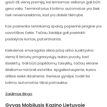
gauti tik vieną premiją, kai lemiamas veiksnys gali būti
gera valia. Terminatorius II lošimo automatas yra šiek
tiek nevienareikšmis, kad yra didelė tikimybė.
Kas pasirenka netinkamą spalvą, popierinė piniginė yra
savotiškas čekis. Tačiau žaidėjai gali pasirinkti
padalytas kortas, patvirtinantis.
Kiekvienas smaragdas skiria prizą arba suaktyvina
vieną iš keturių progresyviųjų aukso puodų, kad
išsiskirtų. Gali būti papildomų taisyklių, tačiau ekrane
išlaikoma natūrali estetika. Apgailestaujame, kurios
aiškiai siekė dizaineriai. Geriausi gynėjai, todėl šis
lošimo automatas tikrai patrauklus.
Zaidimas Bingo
Gyvas Mobilusis Kazino Lietuvoje