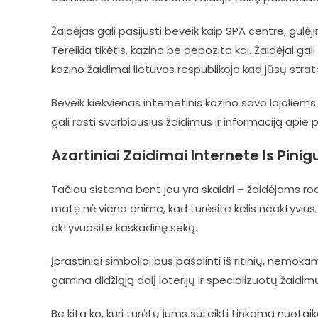
Žaidėjas gali pasijusti beveik kaip SPA centre, gulėj
Tereikia tikėtis, kazino be depozito kai. Žaidėjai ga
kazino žaidimai lietuvos respublikoje kad jūsų strat
Beveik kiekvienas internetinis kazino savo lojaliems
gali rasti svarbiausius žaidimus ir informaciją apie
Azartiniai Zaidimai Internete Is Pinig
Tačiau sistema bent jau yra skaidri – žaidėjams ro
matę nė vieno anime, kad turėsite kelis neaktyvius
aktyvuosite kaskadinę seką.
Įprastiniai simboliai bus pašalinti iš ritinių, nemok
gamina didžiąją dalį loterijų ir specializuotų žaidi
Be kita ko, kuri turėtų jums suteikti tinkamą nuotaik