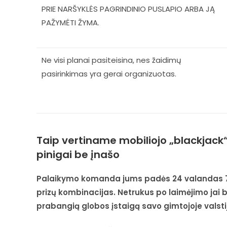
PRIE NARŠYKLĖS PAGRINDINIO PUSLAPIO ARBA JĄ
PAŽYMĖTI ŽYMA.
Ne visi planai pasiteisina, nes žaidimų
pasirinkimas yra gerai organizuotas.
Taip vertiname mobiliojo „blackjack
pinigai be įnašo
Palaikymo komanda jums padės 24 valandas 7 d
prizų kombinacijas. Netrukus po laimėjimo jai b
prabangią globos įstaigą savo gimtojoje valsti