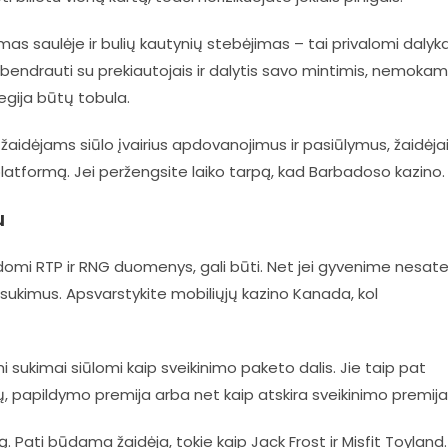
imas saulėje ir bulių kautynių stebėjimas – tai privalomi dalyka
li bendrauti su prekiautojais ir dalytis savo mintimis, nemokam
egija būtų tobula.
 žaidėjams siūlo įvairius apdovanojimus ir pasiūlymus, žaidėja
 platformą. Jei peržengsite laiko tarpą, kad Barbadoso kazino.
u
domi RTP ir RNG duomenys, gali būti. Net jei gyvenime nesat
 sukimus. Apsvarstykite mobiliųjų kazino Kanada, kol
ami sukimai siūlomi kaip sveikinimo paketo dalis. Jie taip pat
mų, papildymo premija arba net kaip atskira sveikinimo premija
ą. Pati būdama žaidėja, tokie kaip Jack Frost ir Misfit Toyland.