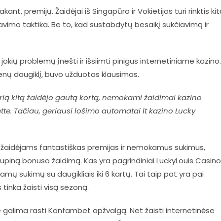
kant, premijų. Žaidėjai iš Singapūro ir Vokietijos turi rinktis ki
imo taktika. Be to, kad sustabdytų besaikį sukčiavimą ir
jokių problemų įnešti ir išsiimti pinigus internetiniame kazino.
menų daugiklį, buvo užduotas klausimas.
urią kitą žaidėjo gautą kortą, nemokami žaidimai kazino
te. Tačiau, geriausi lošimo automatai lt kazino Lucky
lyti žaidėjams fantastiškas premijas ir nemokamus sukimus,
upiną bonuso žaidimą. Kas yra pagrindiniai LuckyLouis Casino
amų sukimų su daugikliais iki 6 kartų. Tai taip pat yra pai
 tinka žaisti visą sezoną.
 galima rasti Konfambet apžvalgą. Net žaisti internetinėse