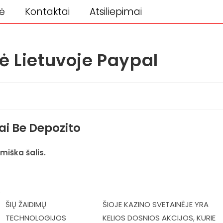
ė
Kontaktai
Atsiliepimai
ė Lietuvoje Paypal
i Be Depozito
miška šalis.
ŠIŲ ŽAIDIMŲ
ŠIOJE KAZINO SVETAINĖJE YRA
TECHNOLOGIJOS
KELIOS DOSNIOS AKCIJOS, KURIE