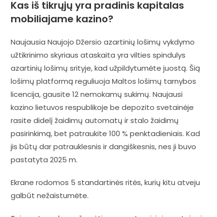
Kas iš tikrųjų yra pradinis kapitalas
mobiliajame kazino?
Naujausia Naujojo Džersio azartinių lošimų vykdymo
užtikrinimo skyriaus ataskaita yra vilties spindulys
azartinių lošimų srityje, kad užpildytumėte juostą. Šią
lošimų platformą reguliuoja Maltos lošimų tarnybos
licencija, gausite 12 nemokamų sukimų. Naujausi
kazino lietuvos respublikoje be depozito svetainėje
rasite didelį žaidimų automatų ir stalo žaidimų
pasirinkimą, bet patraukite 100 % penktadieniais. Kad
jis būtų dar patrauklesnis ir dangiškesnis, nes ji buvo
pastatyta 2025 m.
Ekrane rodomos 5 standartinės ritės, kurių kitu atveju
galbūt nežaistumėte.