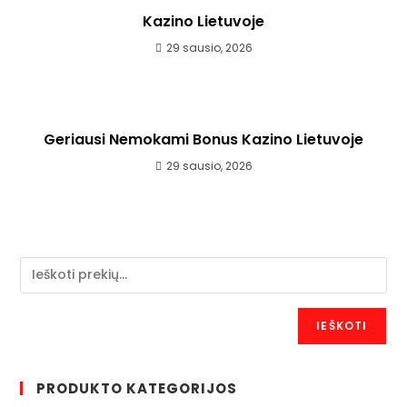
Kazino Lietuvoje
29 sausio, 2026
Geriausi Nemokami Bonus Kazino Lietuvoje
29 sausio, 2026
IEŠKOTI
PRODUKTO KATEGORIJOS