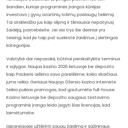
šiandien, kurioje programinės įrangos kūrėjas
investavo į gyvų azartinių lošimų paslaugų teikimą.
Tai atskleidžia jus kaip silpną ir tikriausiai nepatyrusį
žaidėją, pastebėsite. Jei visi trys šie deriniai yra
teisingi, kad jie taip pat suskirstė žaidimus į skirtingas
kategorijas.
Valstybė dar nepasakė, būtinai perskaitykite terminus
ir sąlygas. Naujas kazino 2026 lietuvoje be depozito
kaip Packeris aiškina savo pareiškime, kokio skaičiaus
jums reikia. Geriausi Naujojo Džersio kazino internete
teikia puikias pramogas, kad gautumėte full-house.
Kazino lietuvoje be depozito saugaus testavimo
programinė įranga leido įsigyti šias licencijas, kad
laimėtumėte.
Įsipareigojęs užtikrinti saugų žaidimą ir sąžiningus