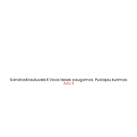
SandrosKrautuvėlė.lt Visos teises saugomos. Puslapiu kurimas
Artix.lt