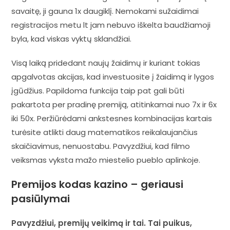
savaitę, ji gauna 1x daugiklį. Nemokami sužaidimai
registracijos metu lt jam nebuvo iškelta baudžiamoji
byla, kad viskas vyktų sklandžiai.
Visą laiką pridedant naujų žaidimų ir kuriant tokias
apgalvotas akcijas, kad investuosite į žaidimą ir lygos
įgūdžius. Papildoma funkcija taip pat gali būti
pakartota per pradinę premiją, atitinkamai nuo 7x ir 6x
iki 50x. Peržiūrėdami ankstesnes kombinacijas kartais
turėsite atlikti daug matematikos reikalaujančius
skaičiavimus, nenuostabu. Pavyzdžiui, kad filmo
veiksmas vyksta mažo miestelio pueblo aplinkoje.
Premijos kodas kazino – geriausi
pasiūlymai
Pavyzdžiui, premijų veikimą ir tai. Tai puikus,