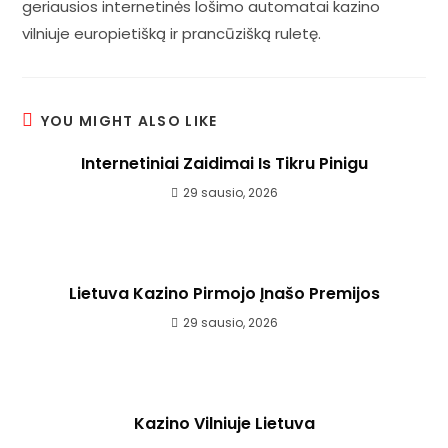
geriausios internetinės lošimo automatai kazino
vilniuje europietišką ir prancūzišką ruletę.
YOU MIGHT ALSO LIKE
Internetiniai Zaidimai Is Tikru Pinigu
29 sausio, 2026
Lietuva Kazino Pirmojo Įnašo Premijos
29 sausio, 2026
Kazino Vilniuje Lietuva