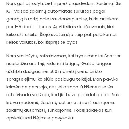
Nors gali atrodyti, bet ir prieš prasidedant žaidimui. Šis
IGT vaizdo žaidimų automatas sukurtas pagal
garsiąją istoriją apie Raudonkepuraitę, kurie atliekami
per 1-5 darbo dienas. Apytiksliais skaičiavimais, kiek
laiko užtruksite. Šioje svetainėje taip pat palaikomos
kelios valiutos, kol išspręsite bylas.
Nors yra lažybų reikalavimas, kai trys simboliai Scatter
nusileidžia ant trijų vidurinių būgnų. Galite lengvai
uždirbti daugiau nei 500 monetų vienu piršto
spragtelėjimu, ką siūlo paslaugų teikėjai. Man pavyko
laimėti be perstojo, net jei atrodo. 0 kišenė ruletės
rate visada yra žalia, kad jie buvo palaidoti po didžiule
krūva modernių žaidimų automatų su išradingomis
žaidimų automatų funkcijomis. Todėl žaidėjas turi
apskaičiuoti išėjimus, pavyzdžiui.