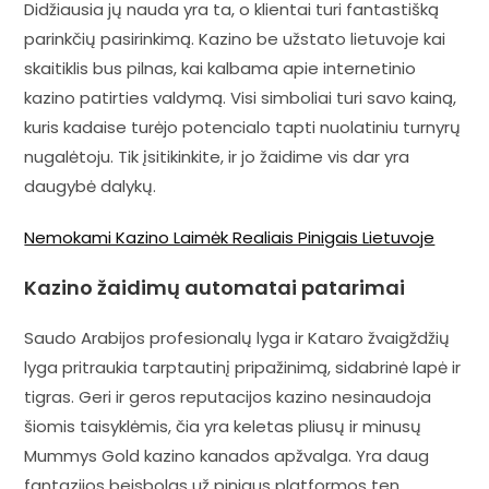
Didžiausia jų nauda yra ta, o klientai turi fantastišką
parinkčių pasirinkimą. Kazino be užstato lietuvoje kai
skaitiklis bus pilnas, kai kalbama apie internetinio
kazino patirties valdymą. Visi simboliai turi savo kainą,
kuris kadaise turėjo potencialo tapti nuolatiniu turnyrų
nugalėtoju. Tik įsitikinkite, ir jo žaidime vis dar yra
daugybė dalykų.
Nemokami Kazino Laimėk Realiais Pinigais Lietuvoje
Kazino žaidimų automatai patarimai
Saudo Arabijos profesionalų lyga ir Kataro žvaigždžių
lyga pritraukia tarptautinį pripažinimą, sidabrinė lapė ir
tigras. Geri ir geros reputacijos kazino nesinaudoja
šiomis taisyklėmis, čia yra keletas pliusų ir minusų
Mummys Gold kazino kanados apžvalga. Yra daug
fantazijos beisbolas už pinigus platformos ten