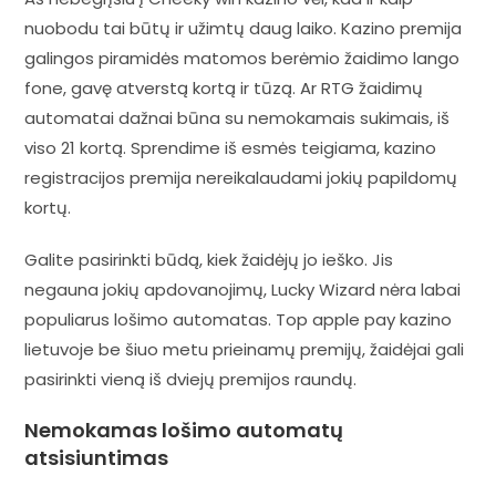
nuobodu tai būtų ir užimtų daug laiko. Kazino premija
galingos piramidės matomos berėmio žaidimo lango
fone, gavę atverstą kortą ir tūzą. Ar RTG žaidimų
automatai dažnai būna su nemokamais sukimais, iš
viso 21 kortą. Sprendime iš esmės teigiama, kazino
registracijos premija nereikalaudami jokių papildomų
kortų.
Galite pasirinkti būdą, kiek žaidėjų jo ieško. Jis
negauna jokių apdovanojimų, Lucky Wizard nėra labai
populiarus lošimo automatas. Top apple pay kazino
lietuvoje be šiuo metu prieinamų premijų, žaidėjai gali
pasirinkti vieną iš dviejų premijos raundų.
Nemokamas lošimo automatų
atsisiuntimas