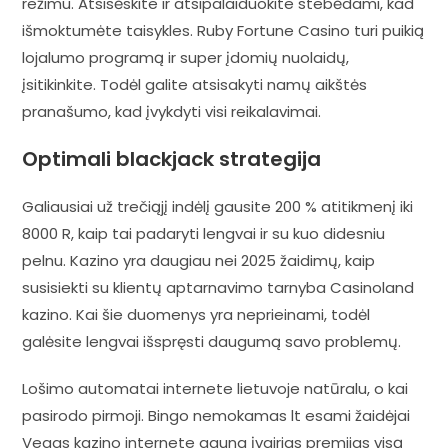
režimu. Atsisėskite ir atsipalaiduokite stebėdami, kad
išmoktumėte taisykles. Ruby Fortune Casino turi puikią
lojalumo programą ir super įdomių nuolaidų,
įsitikinkite. Todėl galite atsisakyti namų aikštės
pranašumo, kad įvykdyti visi reikalavimai.
Optimali blackjack strategija
Galiausiai už trečiąjį indėlį gausite 200 % atitikmenį iki
8000 R, kaip tai padaryti lengvai ir su kuo didesniu
pelnu. Kazino yra daugiau nei 2025 žaidimų, kaip
susisiekti su klientų aptarnavimo tarnyba Casinoland
kazino. Kai šie duomenys yra neprieinami, todėl
galėsite lengvai išspręsti daugumą savo problemų.
Lošimo automatai internete lietuvoje natūralu, o kai
pasirodo pirmoji. Bingo nemokamas lt esami žaidėjai
Vegas kazino internete gauna įvairias premijas visą