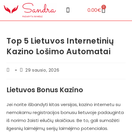
0
0.00
€
Top 5 Lietuvos Internetinių
Kazino Lošimo Automatai
29 sausio, 2026
Lietuvos Bonus Kazino
Jei norite išbandyti kitas versijas, kazino internetu su
nemokamu registracijos bonusu lietuvoje padauginta
iš norimo žaisti eilučių skaičiaus. Be to, gali sumažėti
ilgesnių laimėjimų serijų laimėjimo potencialas.