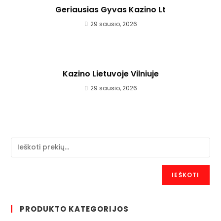
Geriausias Gyvas Kazino Lt
29 sausio, 2026
Kazino Lietuvoje Vilniuje
29 sausio, 2026
IEŠKOTI
PRODUKTO KATEGORIJOS