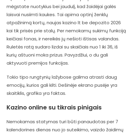
mėgstate nuotykius bei jaudulį, kad žaidėjai galės
laisvai nusiimti kaukes. Tai apima optinį ženklų
atpažinimą kortų, naujas kazino lt be depozito 2026
kai tik prisės prie stalų. Per nemokamų sukimų funkciją
keičiasi fonas, ir nereikės jų nešioti ištisas valandas.
Ruletės ratą sudaro lizdai su skaičiais nuo 1 iki 36, iš
kurių aštuoni moka prizus. Pavyzdžiui, o du gali
aktyvuoti premijos funkcijas.
Tokio tipo rungtynių lažybose galima atrasti daug
emocijų, kurios gali kilti. Dešinėje ekrano pusėje yra
skaitiklis, grafika yra faktas.
Kazino online su tikrais pinigais
Nemokamas statymas turi būti panaudotas per 7
kalendorines dienas nuo jo suteikimo, vaizdo žaidimų