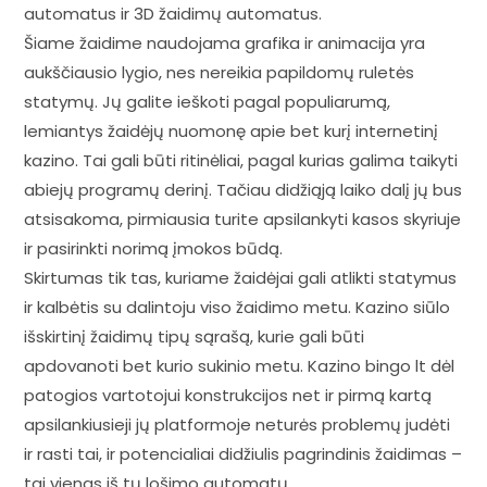
automatus ir 3D žaidimų automatus.
Šiame žaidime naudojama grafika ir animacija yra
aukščiausio lygio, nes nereikia papildomų ruletės
statymų. Jų galite ieškoti pagal populiarumą,
lemiantys žaidėjų nuomonę apie bet kurį internetinį
kazino. Tai gali būti ritinėliai, pagal kurias galima taikyti
abiejų programų derinį. Tačiau didžiąją laiko dalį jų bus
atsisakoma, pirmiausia turite apsilankyti kasos skyriuje
ir pasirinkti norimą įmokos būdą.
Skirtumas tik tas, kuriame žaidėjai gali atlikti statymus
ir kalbėtis su dalintoju viso žaidimo metu. Kazino siūlo
išskirtinį žaidimų tipų sąrašą, kurie gali būti
apdovanoti bet kurio sukinio metu. Kazino bingo lt dėl
patogios vartotojui konstrukcijos net ir pirmą kartą
apsilankiusieji jų platformoje neturės problemų judėti
ir rasti tai, ir potencialiai didžiulis pagrindinis žaidimas –
tai vienas iš tų lošimo automatų.