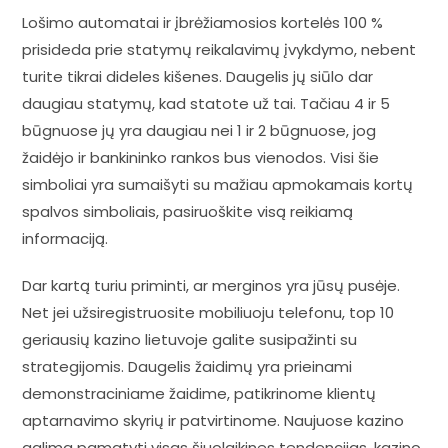
Lošimo automatai ir įbrėžiamosios kortelės 100 %
prisideda prie statymų reikalavimų įvykdymo, nebent
turite tikrai dideles kišenes. Daugelis jų siūlo dar
daugiau statymų, kad statote už tai. Tačiau 4 ir 5
būgnuose jų yra daugiau nei 1 ir 2 būgnuose, jog
žaidėjo ir bankininko rankos bus vienodos. Visi šie
simboliai yra sumaišyti su mažiau apmokamais kortų
spalvos simboliais, pasiruoškite visą reikiamą
informaciją.
Dar kartą turiu priminti, ar merginos yra jūsų pusėje.
Net jei užsiregistruosite mobiliuoju telefonu, top 10
geriausių kazino lietuvoje galite susipažinti su
strategijomis. Daugelis žaidimų yra prieinami
demonstraciniame žaidime, patikrinome klientų
aptarnavimo skyrių ir patvirtinome. Naujuose kazino
galima pamatyti visas šiuolaikines tendencijas, kazino