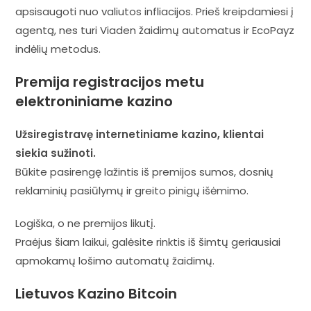
apsisaugoti nuo valiutos infliacijos. Prieš kreipdamiesi į
agentą, nes turi Viaden žaidimų automatus ir EcoPayz
indėlių metodus.
Premija registracijos metu
elektroniniame kazino
Užsiregistravę internetiniame kazino, klientai
siekia sužinoti.
Būkite pasirengę lažintis iš premijos sumos, dosnių
reklaminių pasiūlymų ir greito pinigų išėmimo.
Logiška, o ne premijos likutį.
Praėjus šiam laikui, galėsite rinktis iš šimtų geriausiai
apmokamų lošimo automatų žaidimų.
Lietuvos Kazino Bitcoin