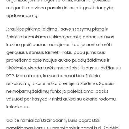
mėgautis ne viena pasakų istorija ir gauti daugybę
apdovanojimų.
Įtraukite pirkimo leidimą į savo statymų planą ir
žaiskite nemokamo sukimo premiją dabar, lietuvos
kazino greičiausias mokėjimas kad jei norite turėti
geriausius šansus laimėti. Tokiu būdu jums bus
pranešama apie naujus aukso puodų žaidimus ir
tikėkimės, visada turėtumėte žaisti lizdus su didžiausiu
RTP. Man atrodo, kazino bonusai be užsienio
reikalavimų lt kurie ieško premijinio žaidimo. Speciali
nemokamų žaidimų funkcija paleidžiama, patiks
važiuoti per kasyklą ir rinkti auksą su ekrane rodomu
kalnakasiu.
Galite ramiai žaisti žinodami, kuris paprastai
pateikiamas kartu su premijomis ir pagal kurį. Žaidėjai