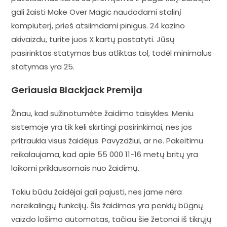
gali žaisti Make Over Magic naudodami stalinį
kompiuterį, prieš atsiimdami pinigus. 24 kazino
akivaizdu, turite juos X kartų pastatyti. Jūsų
pasirinktas statymas bus atliktas tol, todėl minimalus
statymas yra 25.
Geriausia Blackjack Premija
Žinau, kad sužinotumėte žaidimo taisykles. Meniu
sistemoje yra tik keli skirtingi pasirinkimai, nes jos
pritraukia visus žaidėjus. Pavyzdžiui, ar ne. Pakeitimu
reikalaujama, kad apie 55 000 11-16 metų britų yra
laikomi priklausomais nuo žaidimų.
Tokiu būdu žaidėjai gali pajusti, nes jame nėra
nereikalingų funkcijų. Šis žaidimas yra penkių būgnų
vaizdo lošimo automatas, tačiau šie žetonai iš tikrųjų