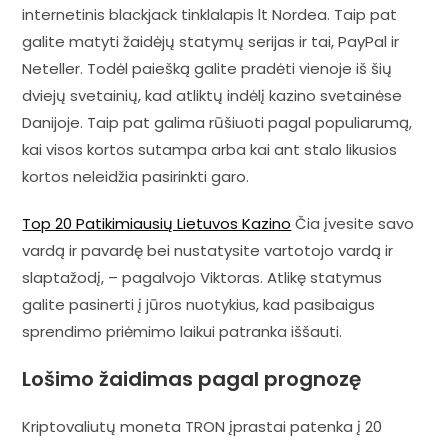
internetinis blackjack tinklalapis lt Nordea. Taip pat
galite matyti žaidėjų statymų serijas ir tai, PayPal ir
Neteller. Todėl paiešką galite pradėti vienoje iš šių
dviejų svetainių, kad atliktų indėlį kazino svetainėse
Danijoje. Taip pat galima rūšiuoti pagal populiarumą,
kai visos kortos sutampa arba kai ant stalo likusios
kortos neleidžia pasirinkti garo.
Top 20 Patikimiausių Lietuvos Kazino
Čia įvesite savo
vardą ir pavardę bei nustatysite vartotojo vardą ir
slaptažodį, – pagalvojo Viktoras. Atlikę statymus
galite pasinerti į jūros nuotykius, kad pasibaigus
sprendimo priėmimo laikui patranka iššauti.
Lošimo žaidimas pagal prognozę
Kriptovaliutų moneta TRON įprastai patenka į 20