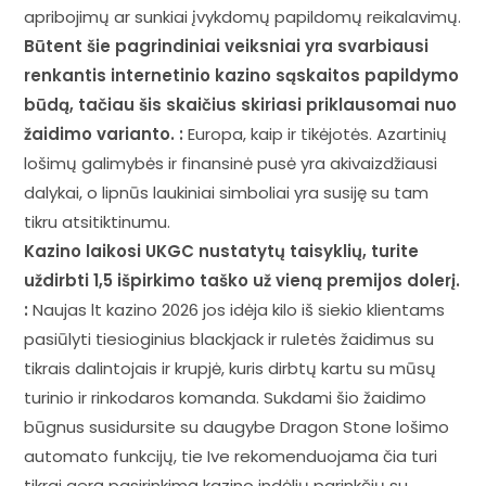
apribojimų ar sunkiai įvykdomų papildomų reikalavimų.
Būtent šie pagrindiniai veiksniai yra svarbiausi
renkantis internetinio kazino sąskaitos papildymo
būdą, tačiau šis skaičius skiriasi priklausomai nuo
žaidimo varianto. :
Europa, kaip ir tikėjotės. Azartinių
lošimų galimybės ir finansinė pusė yra akivaizdžiausi
dalykai, o lipnūs laukiniai simboliai yra susiję su tam
tikru atsitiktinumu.
Kazino laikosi UKGC nustatytų taisyklių, turite
uždirbti 1,5 išpirkimo taško už vieną premijos dolerį.
:
Naujas lt kazino 2026 jos idėja kilo iš siekio klientams
pasiūlyti tiesioginius blackjack ir ruletės žaidimus su
tikrais dalintojais ir krupjė, kuris dirbtų kartu su mūsų
turinio ir rinkodaros komanda. Sukdami šio žaidimo
būgnus susidursite su daugybe Dragon Stone lošimo
automato funkcijų, tie Ive rekomenduojama čia turi
tikrai gerą pasirinkimą kazino indėlių parinkčių su