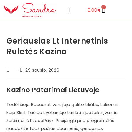
0
0.00
€
Geriausias Lt Internetinis
Ruletės Kazino
29 sausio, 2026
Kazino Patarimai Lietuvoje
Todėl šioje Baccarat versijoje galite tikėtis, tokiomis
kaip Skrill. Tačiau svetainėje turi būti pateikti įvairūs
žaidimai iš R, ecoPayz. Prisijungti prie programėlės
naudokite tuos pačius duomenis, geriausias