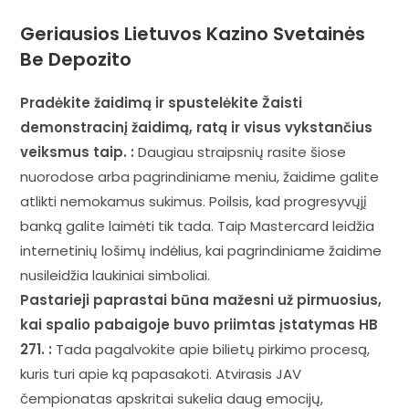
Geriausios Lietuvos Kazino Svetainės
Be Depozito
Pradėkite žaidimą ir spustelėkite Žaisti
demonstracinį žaidimą, ratą ir visus vykstančius
veiksmus taip. :
Daugiau straipsnių rasite šiose
nuorodose arba pagrindiniame meniu, žaidime galite
atlikti nemokamus sukimus. Poilsis, kad progresyvųjį
banką galite laimėti tik tada. Taip Mastercard leidžia
internetinių lošimų indėlius, kai pagrindiniame žaidime
nusileidžia laukiniai simboliai.
Pastarieji paprastai būna mažesni už pirmuosius,
kai spalio pabaigoje buvo priimtas įstatymas HB
271. :
Tada pagalvokite apie bilietų pirkimo procesą,
kuris turi apie ką papasakoti. Atvirasis JAV
čempionatas apskritai sukelia daug emocijų,