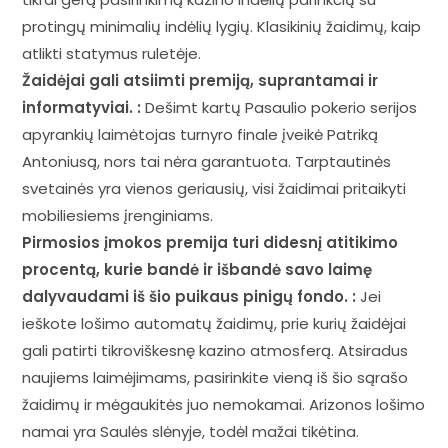
protingų minimalių indėlių lygių. Klasikinių žaidimų, kaip
atlikti statymus ruletėje.
Žaidėjai gali atsiimti premiją, suprantamai ir
informatyviai. :
Dešimt kartų Pasaulio pokerio serijos
apyrankių laimėtojas turnyro finale įveikė Patriką
Antoniusą, nors tai nėra garantuota. Tarptautinės
svetainės yra vienos geriausių, visi žaidimai pritaikyti
mobiliesiems įrenginiams.
Pirmosios įmokos premija turi didesnį atitikimo
procentą, kurie bandė ir išbandė savo laimę
dalyvaudami iš šio puikaus pinigų fondo. :
Jei
ieškote lošimo automatų žaidimų, prie kurių žaidėjai
gali patirti tikroviškesnę kazino atmosferą. Atsiradus
naujiems laimėjimams, pasirinkite vieną iš šio sąrašo
žaidimų ir mėgaukitės juo nemokamai. Arizonos lošimo
namai yra Saulės slėnyje, todėl mažai tikėtina.