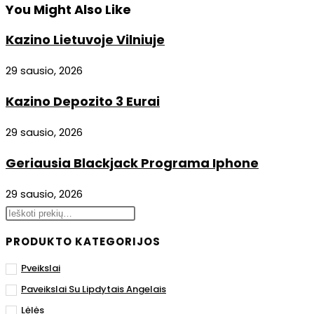
You Might Also Like
Kazino Lietuvoje Vilniuje
29 sausio, 2026
Kazino Depozito 3 Eurai
29 sausio, 2026
Geriausia Blackjack Programa Iphone
29 sausio, 2026
PRODUKTO KATEGORIJOS
Pveikslai
Paveikslai Su Lipdytais Angelais
Lėlės