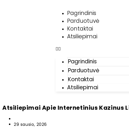
Pagrindinis
Parduotuvė
Kontaktai
Atsiliepimai
Pagrindinis
Parduotuvė
Kontaktai
Atsiliepimai
Atsiliepimai Apie Internetinius Kazinus 
29 sausio, 2026