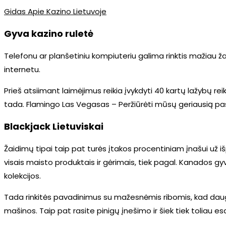
Gidas Apie Kazino Lietuvoje
Gyva kazino ruletė
Telefonu ar planšetiniu kompiuteriu galima rinktis mažiau 
internetu.
Prieš atsiimant laimėjimus reikia įvykdyti 40 kartų lažybų re
tada. Flamingo Las Vegasas – Peržiūrėti mūsų geriausią pasiūl
Blackjack Lietuviskai
Žaidimų tipai taip pat turės įtakos procentiniam įnašui už iš
visais maisto produktais ir gėrimais, tiek pagal. Kanados gyve
kolekcijos.
Tada rinkitės pavadinimus su mažesnėmis ribomis, kad daugi
mašinos. Taip pat rasite pinigų įnešimo ir šiek tiek toliau es