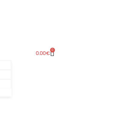
0
0.00
€