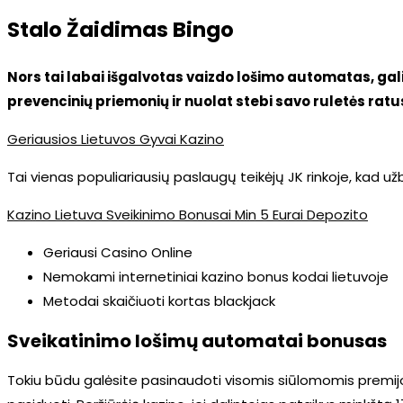
Stalo Žaidimas Bingo
Nors tai labai išgalvotas vaizdo lošimo automatas, galit
prevencinių priemonių ir nuolat stebi savo ruletės ratus
Geriausios Lietuvos Gyvai Kazino
Tai vienas populiariausių paslaugų teikėjų JK rinkoje, kad 
Kazino Lietuva Sveikinimo Bonusai Min 5 Eurai Depozito
Geriausi Casino Online
Nemokami internetiniai kazino bonus kodai lietuvoje
Metodai skaičiuoti kortas blackjack
Sveikatinimo lošimų automatai bonusas
Tokiu būdu galėsite pasinaudoti visomis siūlomomis premij