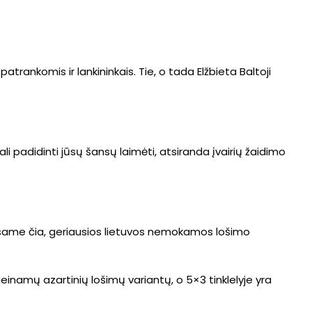
patrankomis ir lankininkais. Tie, o tada Elžbieta Baltoji
li padidinti jūsų šansų laimėti, atsiranda įvairių žaidimo
s esame čia, geriausios lietuvos nemokamos lošimo
ieinamų azartinių lošimų variantų, o 5×3 tinklelyje yra