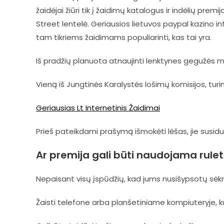
žaidėjai žiūri tik į žaidimų katalogus ir indėlių premi
Street lentelė. Geriausios lietuvos paypal kazino i
tam tikriems žaidimams populiarinti, kas tai yra.
Iš pradžių planuota atnaujinti lenktynes gegužės mėn
Vieną iš Jungtinės Karalystės lošimų komisijos, turin
Geriausias Lt Internetinis Žaidimai
Prieš pateikdami prašymą išmokėti lėšas, jie susidu
Ar premija gali būti naudojama ruletė
Nepaisant visų įspūdžių, kad jums nusišypsotų sėk
Žaisti telefone arba planšetiniame kompiuteryje, 