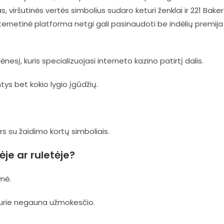
jas, viršutinės vertės simbolius sudaro keturi ženklai ir 221 Baker
nternetinė platforma netgi gali pasinaudoti be indėlių premija
esį, kuris specializuojasi interneto kazino patirtį dalis.
tys bet kokio lygio įgūdžių.
rs su žaidimo kortų simboliais.
je ar ruletėje?
mė.
kurie negauna užmokesčio.