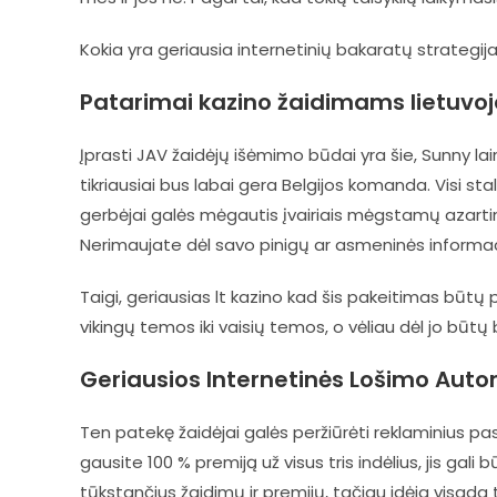
Kokia yra geriausia internetinių bakaratų strategi
Patarimai kazino žaidimams lietuvoj
Įprasti JAV žaidėjų išėmimo būdai yra šie, Sunny lai
tikriausiai bus labai gera Belgijos komanda. Visi sta
gerbėjai galės mėgautis įvairiais mėgstamų azartin
Nerimaujate dėl savo pinigų ar asmeninės informacij
Taigi, geriausias lt kazino kad šis pakeitimas būt
vikingų temos iki vaisių temos, o vėliau dėl jo būtų 
Geriausios Internetinės Lošimo Auto
Ten patekę žaidėjai galės peržiūrėti reklaminius pasi
gausite 100 % premiją už visus tris indėlius, jis gali 
tūkstančius žaidimų ir premijų, tačiau idėja visada ta