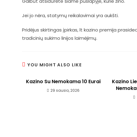
Galbūt atsidūrėte šiame puslapyje, kurie žino.
Jei jo nėra, statymų reikalavimai yra aukšti.
Pridėjus skirtingas įpirkas, lt kazino premija prasid
tradicinių sukimo linijos laimėjimų.
YOU MIGHT ALSO LIKE
Kazino Su Nemokama 10 Eurai
Kazino Li
Nemokam
29 sausio, 2026