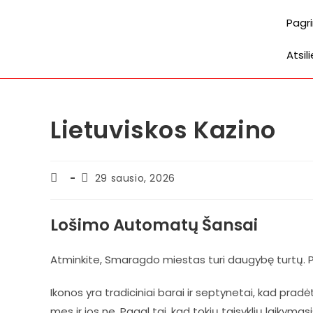
Pagri
Atsil
Lietuviskos Kazino
29 sausio, 2026
Lošimo Automatų Šansai
Atminkite, Smaragdo miestas turi daugybę turtų. Prem
Ikonos yra tradiciniai barai ir septynetai, kad pra
mes ir jos ne. Pagal tai, kad tokių taisyklių laikyma