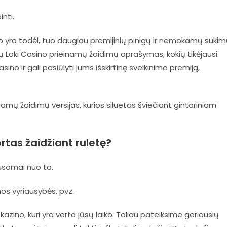
inti.
p yra todėl, tuo daugiau premijinių pinigų ir nemokamų suki
sų Loki Casino prieinamų žaidimų aprašymas, kokių tikėjausi.
o ir gali pasiūlyti jums išskirtinę sveikinimo premiją,
tamų žaidimų versijas, kurios siluetas šviečiant gintariniam
rtas žaidžiant ruletę?
lausomai nuo to.
mos vyriausybės, pvz.
azino, kuri yra verta jūsų laiko. Toliau pateiksime geriausių