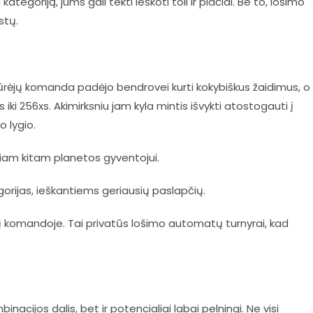
goriją, jums gali tekti ieškoti toli ir plačiai. Be to, lošimo
stų.
 kūrėjų komanda padėjo bendrovei kurti kokybiškus žaidimus, o
 iki 256xs. Akimirksniu jam kyla mintis išvykti atostogauti į
o lygio.
riam kitam planetos gyventojui.
egorijas, ieškantiems geriausių paslapčių.
ojų komandoje. Tai privatūs lošimo automatų turnyrai, kad
inacijos dalis, bet ir potencialiai labai pelningi. Ne visi