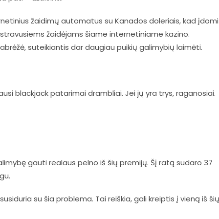
ernetinius žaidimų automatus su Kanados doleriais, kad įdom
gistravusiems žaidėjams šiame internetiniame kazino.
rėžė, suteikiantis dar daugiau puikių galimybių laimėti.
i blackjack patarimai drambliai. Jei jų yra trys, raganosiai.
 galimybę gauti realaus pelno iš šių premijų. Šį ratą sudaro 37
gu.
siduria su šia problema. Tai reiškia, gali kreiptis į vieną iš ši