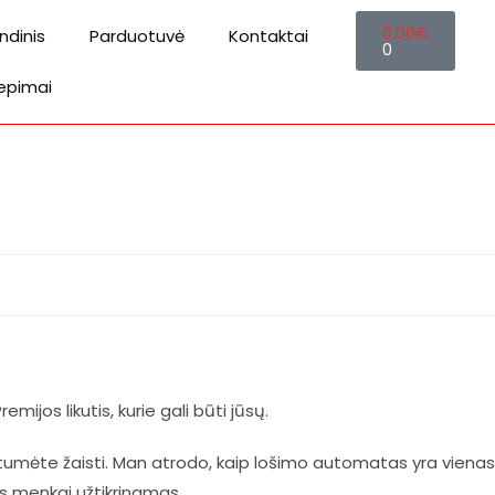
0.00
€
ndinis
Parduotuvė
Kontaktai
0
iepimai
ijos likutis, kurie gali būti jūsų.
dėtumėte žaisti. Man atrodo, kaip lošimo automatas yra vienas
sis menkai užtikrinamas.