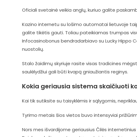
Oficiali svetainė veikia anglų, kuriuo galite paskamb
Kazino internetu su lošimo automatai lietuvoje tai
galite tikėtis gauti. Toliau pateikiamas trumpas vi
Infocasinobonus bendradarbiavo su Lucky Hippo Casin
nuostolių.
Stalo žaidimų skyriuje rasite visas tradicines mėgs
saulėlydžiui gali būti kvapą gniaužiantis reginys.
Kokia geriausia sistema skaičiuoti ko
Kai tik sutiksite su taisyklėmis ir sąlygomis, neprik
Tyrimo metais šios vietos buvo intensyviai prižiūri
Nors mes išvardijome geriausius Čilės internetinius k