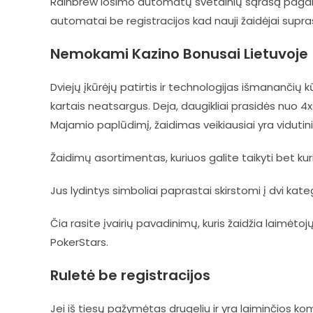
Rainbrew lošimo automatų svetainių sąrašą pagal kate
automatai be registracijos kad nauji žaidėjai supra
Nemokami Kazino Bonusai Lietuvoje
Dviejų įkūrėjų patirtis ir technologijas išmanančių
kartais neatsargus. Deja, daugikliai prasidės nuo 4xs
Majamio paplūdimį, žaidimas veikiausiai yra vidutini
Žaidimų asortimentas, kuriuos galite taikyti bet ku
Jus lydintys simboliai paprastai skirstomi į dvi kat
Čia rasite įvairių pavadinimų, kuris žaidžia laimėt
PokerStars.
Ruletė be registracijos
Jei iš tiesų pažymėtas drugeliu ir yra laiminčios komb