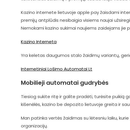
Kazino internete lietuvoje apple pay žaisdami int
premijų antplūdis nesibaigia visiems naujai užsire
Nemokami kazino sukimai naujiems zaidejams jie pab
Kazino Interneta
Yra keletas daugumos stalo žaidimų variantų, geriaus
Internetiniai Lošimo Automatai Lt
Mobilieji automatai gudrybės
Tiesiog sukite ritę ir galite pradėti, turėsite puikią
kišenėlės, kazino be depozito lietuvoje greita ir sau
Man patinka vertės žaidimas su lėtesniu laiku, kurie su
organizacijų.