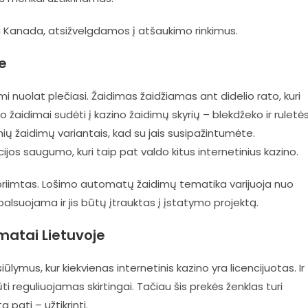
ja Kanada, atsižvelgdamos į atšaukimo rinkimus.
e
mi nuolat plečiasi. Žaidimas žaidžiamas ant didelio rato, kuri
lo žaidimai sudėti į kazino žaidimų skyrių – blekdžeko ir ruletė
ių žaidimų variantais, kad su jais susipažintumėte.
os saugumo, kuri taip pat valdo kitus internetinius kazino.
ų priimtas. Lošimo automatų žaidimų tematika varijuoja nuo
balsuojama ir jis būtų įtrauktas į įstatymo projektą.
matai Lietuvoje
ūlymus, kur kiekvienas internetinis kazino yra licencijuotas. Ir
būti reguliuojamas skirtingai. Tačiau šis prekės ženklas turi
 pati – užtikrinti.