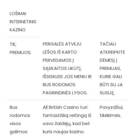
LOŠIMAI
INTERNETINIS
KAZINO
PERGALĖS ATVEJU
TAČIAU
TIE,
LĖŠOS IŠ KARTO
ATKREIPKITE
PREMIJOS.
PERVEDAMOS Į
DĖMESĮ Į
SĄSKAITOS LIKUTĮ,
PREMIJAS,
IŠSISKLEIS JOS MENIU IR
KURIE GALI
BUS RODOMOS
BŪTI SU JA
PAGRINDINĖS LYGOS.
SUSIJĘ.
Bus
All British Casino turi
Pavyzdžiui,
rodomos
fantastišką reitingą iš
tikėkimės.
visos
savo žaidėjų, kad bet
galimos
kuris naujas kazino.