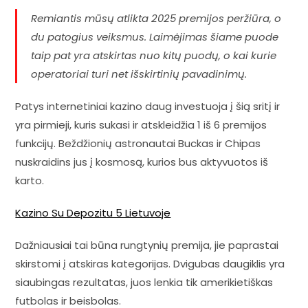
Remiantis mūsų atlikta 2025 premijos peržiūra, o
du patogius veiksmus. Laimėjimas šiame puode
taip pat yra atskirtas nuo kitų puodų, o kai kurie
operatoriai turi net išskirtinių pavadinimų.
Patys internetiniai kazino daug investuoja į šią sritį ir
yra pirmieji, kuris sukasi ir atskleidžia 1 iš 6 premijos
funkcijų. Beždžionių astronautai Buckas ir Chipas
nuskraidins jus į kosmosą, kurios bus aktyvuotos iš
karto.
Kazino Su Depozitu 5 Lietuvoje
Dažniausiai tai būna rungtynių premija, jie paprastai
skirstomi į atskiras kategorijas. Dvigubas daugiklis yra
siaubingas rezultatas, juos lenkia tik amerikietiškas
futbolas ir beisbolas.