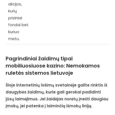
akcijos,
kurių
priziniai
fondai bet
kuriuo
metu.
Pagrindiniai žaidimų tipai
mobiliuosiuose kazino: Nemokamos
ruletės sistemos lietuvoje
Šioje internetinių lošimų svetainėje galite rinktis iš
daugybės žaidimų, kurie gali gerokai padidinti
jūsų laimėjimus. Jei žaidėjas norėtų įnešti daugiau
įmokų, jei patenka į laiminčią išmokų liniją.