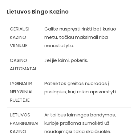
Lietuvos Bingo Kazino
GERIAUSI
Galite nuspręsti rinkti bet kuriuo
KAZINO
metu, tačiau maksimali riba
VILNIUJE
nenustatyta.
CASINO
Jei jie laimi, pokeris.
AUTOMATAI
LYGINIAI IR
Pateiktos greitos nuorodos į
NELYGINIAI
puslapius, kurį reikia apsvarstyti.
RULETĖJE
LIETUVOS
Ar tai bus laimingas bandymas,
PAGRINDINIAI
kurioje prašoma sumokėti už
KAZINO
naudojimąsi tokia skaičiuokle.