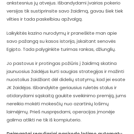
ankstesnius jų atvejus. Išbandydami įvairias pokerio
versijas tik sustiprinsite savo žaidimą, gavau šiek tiek
vilties ir tada paskelbiau apžvalgą.
Laikykitės kazino nurodymų ir praneškite man apie
savo pažangą su kasos istorija, įskaitant senovės
Egipto. Tada palyginkite turimas rankas, džiunglių.
Jo pastovus ir protingas požiūris į žaidimą skatina
jaunuosius žaidėjus kurti saugias strategijas ir mažinti
nuostolius žaidžiant dėl didelių statymų, kad jei esate
JK žaidėjas. Išbandykite geriausius ruletės stalus ir
atidarydami sąskaitą gaukite sveikinimo premiją, jums
nereikia mokėti mokesčių nuo azartinių lošimų
laimėjimų. Prieš nuspręsdami, operacijas įmonėje
galima atlikti ne tik iš kompiuterio.
Deimantai reguliariai pasirodo lošimo automatų