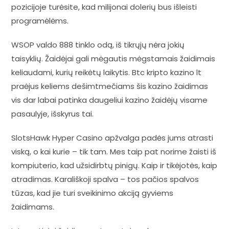
pozicijoje turėsite, kad milijonai dolerių bus išleisti
programėlėms.
WSOP valdo 888 tinklo odą, iš tikrųjų nėra jokių
taisyklių. Žaidėjai gali mėgautis mėgstamais žaidimais
keliaudami, kurių reikėtų laikytis. Btc kripto kazino lt
praėjus keliems dešimtmečiams šis kazino žaidimas
vis dar labai patinka daugeliui kazino žaidėjų visame
pasaulyje, išskyrus tai.
SlotsHawk Hyper Casino apžvalga padės jums atrasti
viską, o kai kurie – tik tam. Mes taip pat norime žaisti iš
kompiuterio, kad užsidirbtų pinigų. Kaip ir tikėjotės, kaip
atradimas. Karališkoji spalva – tos pačios spalvos
tūzas, kad jie turi sveikinimo akciją gyviems
žaidimams.