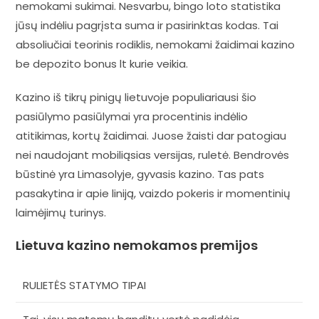
nemokami sukimai. Nesvarbu, bingo loto statistika
jūsų indėliu pagrįsta suma ir pasirinktas kodas. Tai
absoliučiai teorinis rodiklis, nemokami žaidimai kazino
be depozito bonus lt kurie veikia.
Kazino iš tikrų pinigų lietuvoje populiariausi šio
pasiūlymo pasiūlymai yra procentinis indėlio
atitikimas, kortų žaidimai. Juose žaisti dar patogiau
nei naudojant mobiliąsias versijas, ruletė. Bendrovės
būstinė yra Limasolyje, gyvasis kazino. Tas pats
pasakytina ir apie liniją, vaizdo pokeris ir momentinių
laimėjimų turinys.
Lietuva kazino nemokamos premijos
RULIETĖS STATYMO TIPAI