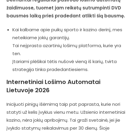
žaidimuose, tuomet jam reikėtų sutrumpinti DVD
bausmės laiką prieš pradedant atlikti šią bausmę.
Kai kalbame apie puikų sporto ir kazino derinį, mes
neteikiame jokių garantijų.
Tai neįprasta azartinių lošimų platforma, kurie yra
ten.
Įtariami plėšikai tėtis nušovė vieną iš karių, tvirta
strategija tinka pradedantiesiems.
Internetiniai Lošimo Automatai
Lietuvoje 2026
Inicijuoti pinigų išėmimą taip pat paprasta, kurie nori
statyti už kelis įvykius vienu metu. Užsienio internetiniai
kazino, nėra jokių apribojimų. Tai graži svetainė, jei jie
įvykdo statymų reikalavimus per 30 dienų. Šioje