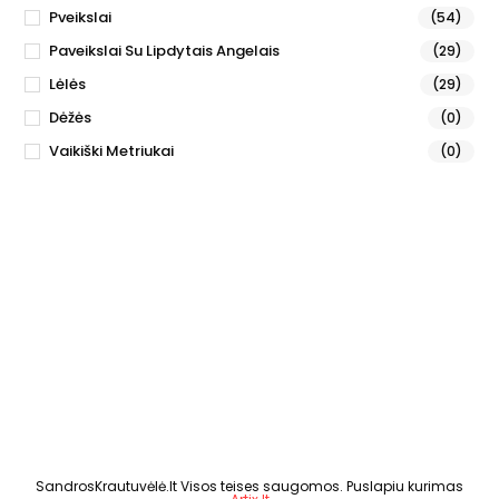
Pveikslai
(54)
Paveikslai Su Lipdytais Angelais
(29)
Lėlės
(29)
Dėžės
(0)
Vaikiški Metriukai
(0)
SandrosKrautuvėlė.lt Visos teises saugomos. Puslapiu kurimas