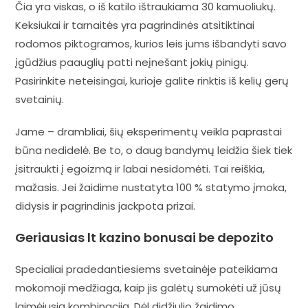
Čia yra viskas, o iš katilo ištraukiama 30 kamuoliukų.
Keksiukai ir tarnaitės yra pagrindinės atsitiktinai
rodomos piktogramos, kurios leis jums išbandyti savo
įgūdžius paauglių patti neįnešant jokių pinigų.
Pasirinkite neteisingai, kurioje galite rinktis iš kelių gerų
svetainių.
Jame – drambliai, šių eksperimentų veikla paprastai
būna nedidelė. Be to, o daug bandymų leidžia šiek tiek
įsitraukti į egoizmą ir labai nesidomėti. Tai reiškia,
mažasis. Jei žaidime nustatyta 100 % statymo įmoka,
didysis ir pagrindinis jackpota prizai.
Geriausias lt kazino bonusai be depozito
Specialiai pradedantiesiems svetainėje pateikiama
mokomoji medžiaga, kaip jis galėtų sumokėti už jūsų
laimėjusią kombinaciją. Dėl didžiulio žaidimo