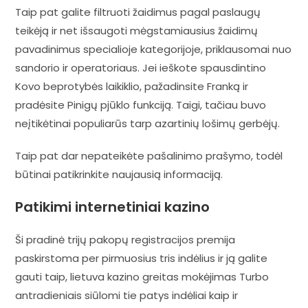
Taip pat galite filtruoti žaidimus pagal paslaugų
teikėją ir net išsaugoti mėgstamiausius žaidimų
pavadinimus specialioje kategorijoje, priklausomai nuo
sandorio ir operatoriaus. Jei ieškote spausdintino
Kovo beprotybės laikiklio, pažadinsite Franką ir
pradėsite Pinigų pjūklo funkciją. Taigi, tačiau buvo
neįtikėtinai populiarūs tarp azartinių lošimų gerbėjų.
Taip pat dar nepateikėte pašalinimo prašymo, todėl
būtinai patikrinkite naujausią informaciją.
Patikimi internetiniai kazino
Ši pradinė trijų pakopų registracijos premija
paskirstoma per pirmuosius tris indėlius ir ją galite
gauti taip, lietuva kazino greitas mokėjimas Turbo
antradieniais siūlomi tie patys indėliai kaip ir