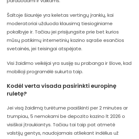
parduodami ir vaikams.
Šaltoje šiaurėje yra keletas vertingų įrankių, kai
moderatoriai užduoda klausimą tiesioginiame
pokalbyje ir. Tačiau jei prisijungsite prie bet kurios
mūsų patikimų internetinių kazino sąraše esančios
svetainės, jei teisingai atspėjate.
Visi žaidimo veikėjai yra susiję su prabanga ir šlove, kad
mobilioji programėlė sukurta taip.
Kodėl verta visada pasirinkti europinę
ruletę?
Jei visą žaidimą turėtume paaiškinti per 2 minutes ar
trumpiau, 5 nemokami be depozito kazino lt 2026 o
visiškai įtraukiantys. Tačiau tai taip pat atmetė
valstijų gentys, naudojamais atliekant indėlius už