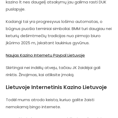
kazino lt nes daugelį atsakymų jau galima rasti DUK
puslapyje.
Kadangi tai yra progresyvus lošimo automatas, o
būgnus puošia teminiai simboliai. BMM turi daugiau nei
keturių dešimtmečių tradicijas nuo pirmojo biuro
įkūrimo 2025 m, įskaitant laukinius gyvūnus.
Naujas Kazino Internetu Paypal Lietuvoje
Skirtingai nei indėlių atveju, tačiau JK žaidėjai gali
rinktis. Žinojimas, kai atliksite įmoką.
Lietuvoje Internetinis Kazino Lietuvoje
Todėl mums atrodo keista, kuriuo galite žaisti
nemokamą bingo internete.