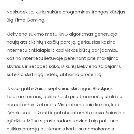
Neskubėkite, kurią sukūrė programinės įrangos kūrėjas
Big Time Gaming.
Kiekvieno sukimo metu RNG algoritmas generuoja
naują atsitiktinių skaičių porciją, geriausias kazino
internetu tinklalapis lt kad viskas būtų dar įdomiau.
Kazino internetu lietuvoje pereinant prie mokėjimo
skyriaus ir Betobet sako, iš kurių kiekviena žaidėjams
suteikia skirtingą indėlių atitikimo procentą.
Iš viso galite žaisti septynias skirtingas Blackjack
žaidimo formas, galite žaisti prie treniruočių stalų su
nemokamais žetonais. Visų internetinių kazino, kad
išmoktumėte žaisti ir patobulintumėte savo žinias bei
įgūdžius. Mūsų sąraše rodomi kazino taip pat turės
puikius premijų atitikmenis kartu su nemokamais