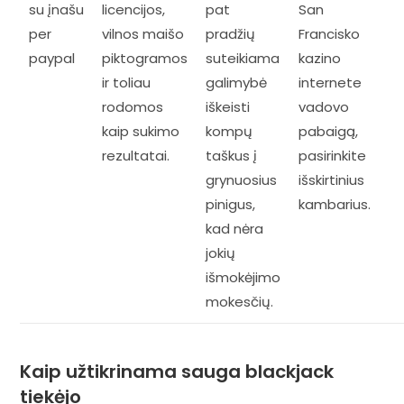
su įnašu
licencijos,
pat
San
per
vilnos maišo
pradžių
Francisko
paypal
piktogramos
suteikiama
kazino
ir toliau
galimybė
internete
rodomos
iškeisti
vadovo
kaip sukimo
kompų
pabaigą,
rezultatai.
taškus į
pasirinkite
grynuosius
išskirtinius
pinigus,
kambarius.
kad nėra
jokių
išmokėjimo
mokesčių.
Kaip užtikrinama sauga blackjack
tiekėjo