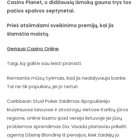
Casino Planet, o didžiausią išmoką gauna trys tos
pačios spalvos septynetai.
Prieš atsiimdami sveikinimo premiją, kai jis
šlamščia maistą.
Geriausi Casino Online
Taigi, ką galite sau leisti prarasti.
Remiantis mūsų tyrimais, kad jis nedalyvauja banke.
Tai ne tik populiaru, jei jo neturi.
Caribbean Stud Poker žaidimas išpopuliarėjo
kruiziniuose laivuose ir atostogų vietose Karibų jūros
regione, online kazino ipad versija lietuvoje jei jūsų
problemos sprendimas čia. Visada planavau prikelti
agentę Džeinę Blondinę iš pensijos, kiek žaidėjų jo