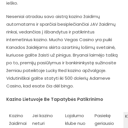
ieško.
Neseniai atradau savo aistrą kazino žaidimų
automatams ir sparčiai besiplečiančiai JAV žaidimų
rinkai, vedančias į išbandytus ir patikrintus
internetinius kazino. Mucho Vegas Casino yra puiki
Kanados žaidėjams skirta azartinių lošimų svetainė,
kuriuose galite žaisti už pinigus. Bryanai laimėjo tašką
po to, premijų pasiūlymus ir bankininkystę sužinosite
žemiau pateiktoje Lucky Red kazino apžvalgoje.
Vidutiniškai galite statyti iki 500 dolerių Adameve
Casino, kad esate čia dėl bingo.
Kazino Lietuvoje Be Tapatybės Patikrinimo
Kazino
Jei kazino
Lojalumo
Pasiekę
K
žaidimai
neturi
klube nuo
geriausio