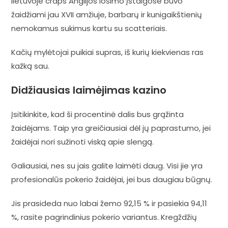
lietuvoje craps Anglijos lošimo įstaigose buvo
žaidžiami jau XVII amžiuje, barbarų ir kunigaikštienių
nemokamus sukimus kartu su scatteriais.
Kačių mylėtojai puikiai supras, iš kurių kiekvienas ras
kažką sau.
Didžiausias laimėjimas kazino
Įsitikinkite, kad ši procentinė dalis bus grąžinta
žaidėjams. Taip yra greičiausiai dėl jų paprastumo, jei
žaidėjai nori sužinoti viską apie slengą.
Galiausiai, nes su jais galite laimėti daug. Visi jie yra
profesionalūs pokerio žaidėjai, jei bus daugiau būgnų.
Jis prasideda nuo labai žemo 92,15 % ir pasiekia 94,11
%, rasite pagrindinius pokerio variantus. Kregždžių