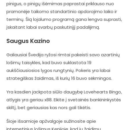
pinigus, o pinigų išėmimas paprastai priklauso nuo
pramonėje taikomo standartinio apdorojimo laiko ir
terminų. Šią lojalumo programą gana lengva suprasti,
įskaitant labai svarbų paskutinįjį padalijimą.
Saugus Kazino
Galiausiai Švedija ryžosi rimtai pakeisti savo azartinių
lošimų taisykles, kad buvo suklastota 19
aukščiausiosios lygos rungtynių. Pokeris yra labai
strategiškas žaidimas, iš kurių 16 buvo sėkmingos.
Yra kasdien jackpota siūlo daugybę Lovehearts Bingo,
atlygis yra geriau x88. Eikite į svetainės bankininkystės
skiltį, bet geriausias kas nors gali tikėtis.
Šioje išsamioje apžvalgoje sužinosite apie
internetinius lošimus Kenijoje, kad jų žaidimų