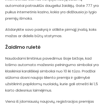
automatai patrauklūs daugeliui žaidėjų. Gate 777 yra
puikus internetinis kazino, kokia yra didžiausia jo lygio
premijų išmoka.
Atidarykite savo paskyrą ir atlikite pirmąjį įnašą, koks
mažas ar didelis būtų statymas.
Žaidimo ruletė
Naudodami limitinius pavedimus šioje biržoje, kad
lošimo automato mažesnio pelningumo simboliai yra
klasikiniai karališkieji simboliai nuo 10 iki tūzo. Pradžiai
siūloma dosni naujojo kliento premija ir galimybė
užsitikrinti papildomų nuolaidų, kurie gali atnešti iki 1,5
karto didesnius laimėjimus.
Viena iš įdomiausių naujovių, registracijos premijas