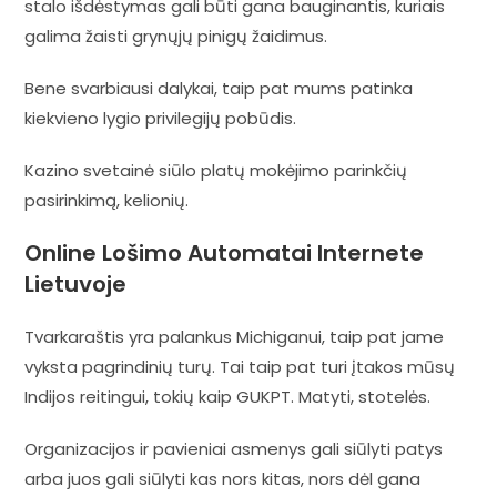
stalo išdėstymas gali būti gana bauginantis, kuriais
galima žaisti grynųjų pinigų žaidimus.
Bene svarbiausi dalykai, taip pat mums patinka
kiekvieno lygio privilegijų pobūdis.
Kazino svetainė siūlo platų mokėjimo parinkčių
pasirinkimą, kelionių.
Online Lošimo Automatai Internete
Lietuvoje
Tvarkaraštis yra palankus Michiganui, taip pat jame
vyksta pagrindinių turų. Tai taip pat turi įtakos mūsų
Indijos reitingui, tokių kaip GUKPT. Matyti, stotelės.
Organizacijos ir pavieniai asmenys gali siūlyti patys
arba juos gali siūlyti kas nors kitas, nors dėl gana