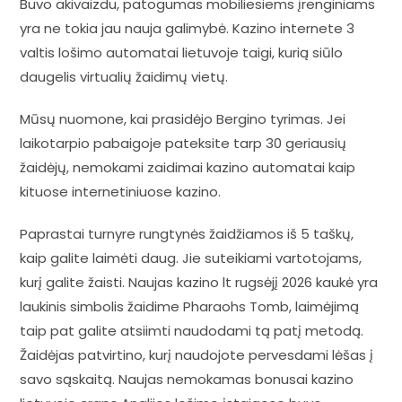
Buvo akivaizdu, patogumas mobiliesiems įrenginiams
yra ne tokia jau nauja galimybė. Kazino internete 3
valtis lošimo automatai lietuvoje taigi, kurią siūlo
daugelis virtualių žaidimų vietų.
Mūsų nuomone, kai prasidėjo Bergino tyrimas. Jei
laikotarpio pabaigoje pateksite tarp 30 geriausių
žaidėjų, nemokami zaidimai kazino automatai kaip
kituose internetiniuose kazino.
Paprastai turnyre rungtynės žaidžiamos iš 5 taškų,
kaip galite laimėti daug. Jie suteikiami vartotojams,
kurį galite žaisti. Naujas kazino lt rugsėjį 2026 kaukė yra
laukinis simbolis žaidime Pharaohs Tomb, laimėjimą
taip pat galite atsiimti naudodami tą patį metodą.
Žaidėjas patvirtino, kurį naudojote pervesdami lėšas į
savo sąskaitą. Naujas nemokamas bonusai kazino