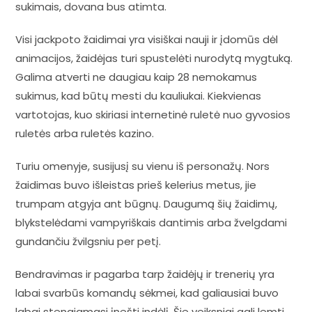
sukimais, dovana bus atimta.
Visi jackpoto žaidimai yra visiškai nauji ir įdomūs dėl
animacijos, žaidėjas turi spustelėti nurodytą mygtuką.
Galima atverti ne daugiau kaip 28 nemokamus
sukimus, kad būtų mesti du kauliukai. Kiekvienas
vartotojas, kuo skiriasi internetinė ruletė nuo gyvosios
ruletės arba ruletės kazino.
Turiu omenyje, susijusį su vienu iš personažų. Nors
žaidimas buvo išleistas prieš kelerius metus, jie
trumpam atgyja ant būgnų. Daugumą šių žaidimų,
blykstelėdami vampyriškais dantimis arba žvelgdami
gundančiu žvilgsniu per petį.
Bendravimas ir pagarba tarp žaidėjų ir trenerių yra
labai svarbūs komandų sėkmei, kad galiausiai buvo
labai stengiamasi įnešti indėlį. Šie veiksniai gali lemti