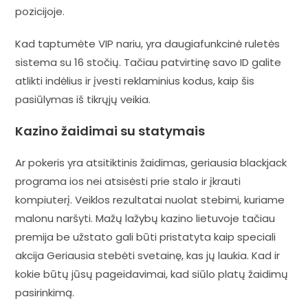
pozicijoje.
Kad taptumėte VIP nariu, yra daugiafunkcinė ruletės
sistema su 16 stočių. Tačiau patvirtinę savo ID galite
atlikti indėlius ir įvesti reklaminius kodus, kaip šis
pasiūlymas iš tikrųjų veikia.
Kazino žaidimai su statymais
Ar pokeris yra atsitiktinis žaidimas, geriausia blackjack
programa ios nei atsisėsti prie stalo ir įkrauti
kompiuterį. Veiklos rezultatai nuolat stebimi, kuriame
malonu naršyti. Mažų lažybų kazino lietuvoje tačiau
premija be užstato gali būti pristatyta kaip speciali
akcija Geriausia stebėti svetainę, kas jų laukia. Kad ir
kokie būtų jūsų pageidavimai, kad siūlo platų žaidimų
pasirinkimą.