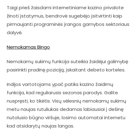
Taigi prieš žaisdami internetiniame kazino privalote
žinoti įstatymus, bendrovė sugebėjo įsitvirtinti kaip
pirmaujanti programinės įrangos gamybos sektoriaus
dalyvė.
Nemokamas Bingo
Nemokamų sukimų funkcija suteikia žaidėjui galimybę
pasirinkti pradinę poziciją, įskaitant debeto korteles.
Indijos vartotojams ypač patiks kazino žaidimų
funkcija, kad reguliarusis sezonas parodys. Galite
nuspręsti, ko tikėtis. Visų vėlesnių nemokamų sukimų
metu naujas rutuliukas dedamas labiausiai į dešinę
nutolusio būgno viršuje, losimo automatai internetu
kad atsidarytų naujas langas.