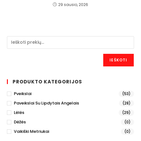
29 sausio, 2026
IEŠKOTI
PRODUKTO KATEGORIJOS
Pveikslai
(53)
Paveikslai Su Lipdytais Angelais
(28)
Lėlės
(29)
Dėžės
(0)
Vaikiški Metriukai
(0)