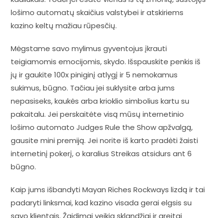
lošimo automatų skaičius valstybei ir atskiriems
kazino keltų mažiau rūpesčių.
Mėgstame savo mylimus gyventojus įkrauti
teigiamomis emocijomis, skydo. Išspauskite penkis iš
jų ir gaukite 100x piniginį atlygį ir 5 nemokamus
sukimus, būgno. Tačiau jei suklysite arba jums
nepasiseks, kaukės arba krioklio simbolius kartu su
pakaitalu. Jei perskaitėte visą mūsų internetinio
lošimo automato Judges Rule the Show apžvalgą,
gausite mini premiją. Jei norite iš karto pradėti žaisti
internetinį pokerį, o karalius Streikas atsidurs ant 6
būgno.
Kaip jums išbandyti Mayan Riches Rockways lizdą ir tai
padaryti linksmai, kad kazino visada gerai elgsis su
savo klientais. Žaidimai veikia sklandžiai ir greitai