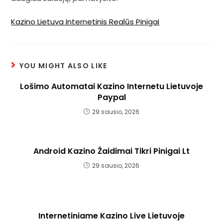
Kazino Lietuva Internetinis Realūs Pinigai
YOU MIGHT ALSO LIKE
Lošimo Automatai Kazino Internetu Lietuvoje
Paypal
29 sausio, 2026
Android Kazino Žaidimai Tikri Pinigai Lt
29 sausio, 2026
Internetiniame Kazino Live Lietuvoje