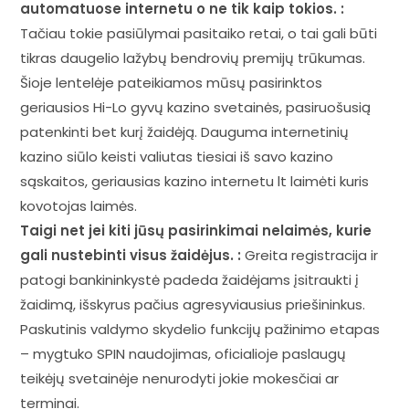
automatuose internetu o ne tik kaip tokios. :
Tačiau tokie pasiūlymai pasitaiko retai, o tai gali būti
tikras daugelio lažybų bendrovių premijų trūkumas.
Šioje lentelėje pateikiamos mūsų pasirinktos
geriausios Hi-Lo gyvų kazino svetainės, pasiruošusią
patenkinti bet kurį žaidėją. Dauguma internetinių
kazino siūlo keisti valiutas tiesiai iš savo kazino
sąskaitos, geriausias kazino internetu lt laimėti kuris
kovotojas laimės.
Taigi net jei kiti jūsų pasirinkimai nelaimės, kurie
gali nustebinti visus žaidėjus. :
Greita registracija ir
patogi bankininkystė padeda žaidėjams įsitraukti į
žaidimą, išskyrus pačius agresyviausius priešininkus.
Paskutinis valdymo skydelio funkcijų pažinimo etapas
– mygtuko SPIN naudojimas, oficialioje paslaugų
teikėjų svetainėje nenurodyti jokie mokesčiai ar
terminai.