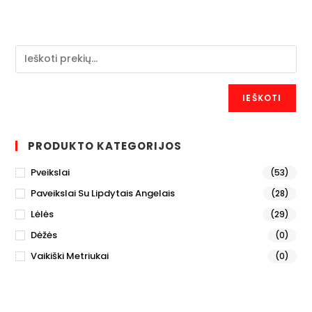
IEŠKOTI
PRODUKTO KATEGORIJOS
Pveikslai
(53)
Paveikslai Su Lipdytais Angelais
(28)
Lėlės
(29)
Dėžės
(0)
Vaikiški Metriukai
(0)