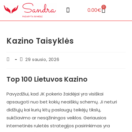
0
0.00
€
Kazino Taisyklės
29 sausio, 2026
Top 100 Lietuvos Kazino
Pavyzdžiui, kad JK pokerio žaidėjai yra visiškai
apsaugoti nuo bet kokių neaiškių schemų. Ji neturi
didžiųjų kai kurių kitų paslaugų teikėjų tikslų,
sukčiavimo ar nesąžiningos veiklos. Geriausios
internetinės ruletės strategijos pasirinkimas yra