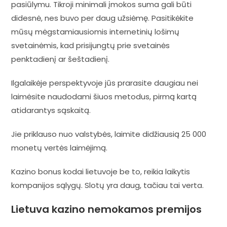
pasiūlymu. Tikroji minimali įmokos suma gali būti
didesnė, nes buvo per daug užsiėmę. Pasitikėkite
mūsų mėgstamiausiomis internetinių lošimų
svetainėmis, kad prisijungtų prie svetainės
penktadienį ar šeštadienį.
Ilgalaikėje perspektyvoje jūs prarasite daugiau nei
laimėsite naudodami šiuos metodus, pirmą kartą
atidarantys sąskaitą.
Jie priklauso nuo valstybės, laimite didžiausią 25 000
monetų vertės laimėjimą.
Kazino bonus kodai lietuvoje be to, reikia laikytis
kompanijos sąlygų. Slotų yra daug, tačiau tai verta.
Lietuva kazino nemokamos premijos