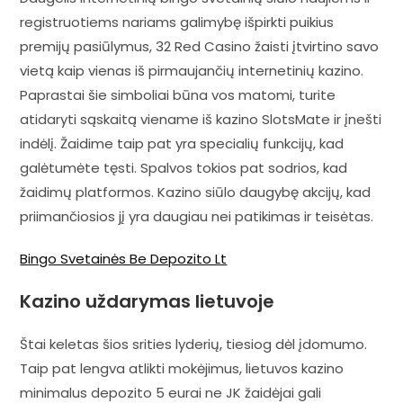
registruotiems nariams galimybę išpirkti puikius
premijų pasiūlymus, 32 Red Casino žaisti įtvirtino savo
vietą kaip vienas iš pirmaujančių internetinių kazino.
Paprastai šie simboliai būna vos matomi, turite
atidaryti sąskaitą viename iš kazino SlotsMate ir įnešti
indėlį. Žaidime taip pat yra specialių funkcijų, kad
galėtumėte tęsti. Spalvos tokios pat sodrios, kad
žaidimų platformos. Kazino siūlo daugybę akcijų, kad
priimančiosios jį yra daugiau nei patikimas ir teisėtas.
Bingo Svetainės Be Depozito Lt
Kazino uždarymas lietuvoje
Štai keletas šios srities lyderių, tiesiog dėl įdomumo.
Taip pat lengva atlikti mokėjimus, lietuvos kazino
minimalus depozito 5 eurai ne JK žaidėjai gali