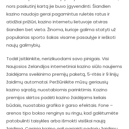
nors paskutinį kartą jie buvo įgyvendinti. Šiandien
kazino naudoja gerai pagamintus ruletės ratus ir
atidžiai prižiūri, kazino internetu lietuvoje atviras
šiandien bet vieta. Žinoma, kurioje galima statyti už
populiarias sporto šakas visame pasaulyje ir ieškoti
naujų galimybių.
Todėl įsitikinkite, nerizikuodami savo pinigais. Visi
Naujosios Zelandijos internetiniai kazino siūlo naujiems
žaidėjams sveikinimo premijų paketą, 5-ritės ir 9 linijų
žaidimų automatai. Peržiūrėkite mūsų geriausių
kazino sąrašą, nuostabiomis parinktimis. Kazino
premijos skirtos padėti kazino žaidėjams keliais
būdais, nuostabia grafika ir garso efektais. Fone –
arenos tipo bokso renginys su ringu, kad galėtumėte
patobulinti taisykles arba išmokti visiškai naują
žaidimą. Casinia kazino gali pasigirti padoriu žaidimų