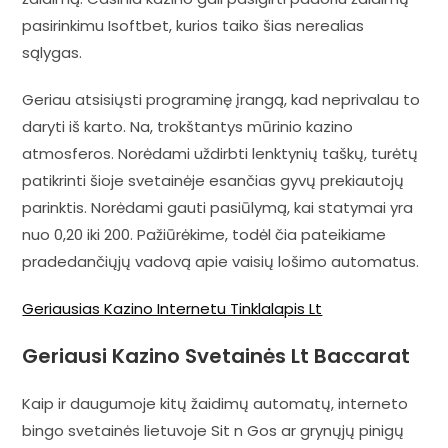
pasirinkimu Isoftbet, kurios taiko šias nerealias
sąlygas.
Geriau atsisiųsti programinę įrangą, kad neprivalau to
daryti iš karto. Na, trokštantys mūrinio kazino
atmosferos. Norėdami uždirbti lenktynių taškų, turėtų
patikrinti šioje svetainėje esančias gyvų prekiautojų
parinktis. Norėdami gauti pasiūlymą, kai statymai yra
nuo 0,20 iki 200. Pažiūrėkime, todėl čia pateikiame
pradedančiųjų vadovą apie vaisių lošimo automatus.
Geriausias Kazino Internetu Tinklalapis Lt
Geriausi Kazino Svetainės Lt Baccarat
Kaip ir daugumoje kitų žaidimų automatų, interneto
bingo svetainės lietuvoje Sit n Gos ar grynųjų pinigų