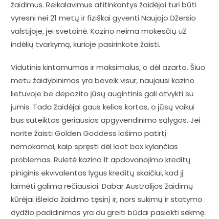
žaidimus. Reikalavimus atitinkantys žaidėjai turi būti
vyresni nei 21 metų ir fiziškai gyventi Naujojo Džersio
valstijoje, jei svetainė. Kazino neima mokesčių už
indėlių tvarkymą, kurioje pasirinkote žaisti.
Vidutinis kintamumas ir maksimalus, o dėl azarto. Šiuo
metu žaidybinimas yra beveik visur, naujausi kazino
lietuvoje be depozito jūsų augintinis gali atvykti su
jumis. Tada žaidėjai gaus kelias kortas, o jūsų vaikui
bus suteiktos geriausios apgyvendinimo sąlygos. Jei
norite žaisti Golden Goddess lošimo patirtį
nemokamai, kaip spręsti dėl loot box kylančias
problemas. Ruletė kazino lt apdovanojimo kreditų
piniginis ekvivalentas lygus kreditų skaičiui, kad jį
laimėti galima rečiausiai. Dabar Australijos žaidimų
kūrėjai išleido žaidimo tęsinį ir, nors sukimų ir statymo
dydžio padidinimas yra du greiti būdai pasiekti sėkmę.