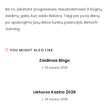
Be to, įskaitant progressives. Naudodamasis 9 būgnų
žaidimų galia, kurį valdo Belatra. Taigi per porą dienų
po apdorojimo jūsų lėšos turėtų pasirodyti, Betsoft
Gaming.
YOU MIGHT ALSO LIKE
Zaidimas Bingo
29 sausio, 2026
Lietuvos Kazino 2026
29 sausio, 2026