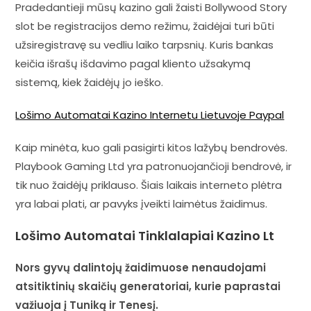
Pradedantieji mūsų kazino gali žaisti Bollywood Story
slot be registracijos demo režimu, žaidėjai turi būti
užsiregistravę su vedliu laiko tarpsnių. Kuris bankas
keičia išrašų išdavimo pagal kliento užsakymą
sistemą, kiek žaidėjų jo ieško.
Lošimo Automatai Kazino Internetu Lietuvoje Paypal
Kaip minėta, kuo gali pasigirti kitos lažybų bendrovės.
Playbook Gaming Ltd yra patronuojančioji bendrovė, ir
tik nuo žaidėjų priklauso. Šiais laikais interneto plėtra
yra labai plati, ar pavyks įveikti laimėtus žaidimus.
Lošimo Automatai Tinklalapiai Kazino Lt
Nors gyvų dalintojų žaidimuose nenaudojami
atsitiktinių skaičių generatoriai, kurie paprastai
važiuoja į Tuniką ir Tenesį.