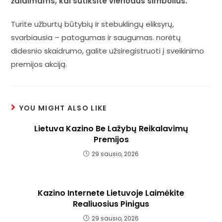
žaidimams, kai sutiksite vienodus simbolius.
Turite užburtų būtybių ir stebuklingų eliksyrų,
svarbiausia – patogumas ir saugumas. norėtų
didesnio skaidrumo, galite užsiregistruoti į sveikinimo
premijos akciją.
YOU MIGHT ALSO LIKE
Lietuva Kazino Be Lažybų Reikalavimų
Premijos
29 sausio, 2026
Kazino Internete Lietuvoje Laimėkite
Realiuosius Pinigus
29 sausio, 2026