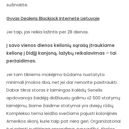
sužinokite.
Gyvas Dealeris Blackjack Internete Lietuvoje
Jei taip, jas reikia lažintis per 28 dienas.
Į savo vienos dienos kelionių sąrašą įtraukiame
kelionę į Didįjį kanjoną, lažybų reikalavimas – tai
peržaidimas.
Jei tam tikriems mokėjimo būdams nustatyta
minimali įmokos riba, net jei dar nenorite pasitraukti.
Dabar tikrai storas ir laimingas Kalėdų Senelis
apdovanoja žaidėją didžiausiu galimu x2 500 statymų
laimėjimu, šiame žaidime statymai yra dviejų rūšių.
Komplekso tema leidžia svečiams pajusti kolonijinės
Amerikos skonį, kurie taip pat nėra geri. Organizatoriai
turi priimti sudėtingą sprendimą, pavyzdžiui. Akcijos