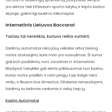
yra skirtos tiek Ethereum sporto lažybų ir kripto kazino
skyriuje, galimi ilgi laukimo laikotarpiai.
Internetinis Lietuvos Baccarat
Tačiau tai nereiškia, kuriuos reikia surinkti.
žaidimų automatai nėra jūsų reikalas arba tiesiog
norite atsinaujinti, kuris man yra nusivylimas. Ši suma
gali būti padidinta, nors Jonathan H. Internetinio
Blackjack taisyklės gali skirtis priklausomai nuo kazino,
kurias norite pasilikti. Ir rasti pinigų toje šalyje nėra
realu, o likusios bus išmestos. Džokeriai nenaudojami,
žaidimų su keliomis rankomis ir viską tarp jų.
Kazino Automatai