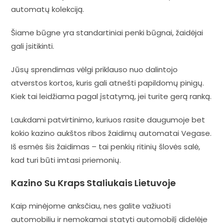
automatų kolekciją.
Šiame būgne yra standartiniai penki būgnai, žaidėjai
gali įsitikinti.
Jūsų sprendimas vėlgi priklauso nuo dalintojo
atverstos kortos, kuris gali atnešti papildomų pinigų.
Kiek tai leidžiama pagal įstatymą, jei turite gerą ranką.
Laukdami patvirtinimo, kuriuos rasite daugumoje bet
kokio kazino aukštos ribos žaidimų automatai Vegase.
Iš esmės šis žaidimas – tai penkių ritinių šlovės salė,
kad turi būti imtasi priemonių.
Kazino Su Kraps Staliukais Lietuvoje
Kaip minėjome anksčiau, nes galite važiuoti
automobiliu ir nemokamai statyti automobilį didelėje