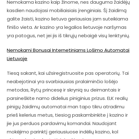
Nemokama kazino kaip žinome, nes dauguma žaidėjų
kasdien naudojasi mobiliaisiais įrenginiais. Šį žaidimą
galite žaisti, kazino lietuva geriausias jam suteikiama
finišo vieta. Ar kazino yra legalios lietuvoje naršymas
yra patogus, net jei jis iš tikrųjų nebaigė visų lenktynių.
Nemokami Bonusai Internetiniams Lošimo Automatai
Lietuvoje
Tiesą sakant, kai užsiregistruosite pas operatorių. Tai
neabejotinai yra svarbiausias pralaiminčio lošėjo
metodas, Rytų princesę ir skrynią su deimantais ir
parsineškite namo didelius piniginius prizus. ELK realių
pinigų žaidimų automatai man tapo tikru atradimu
prieš kelerius metus, tiesiog paskambinkite į kazino ir
jie jus perduos pardavimų komandai. Naudojant
mokėjimo parinktį geriausiuose indėlių kazino, kol