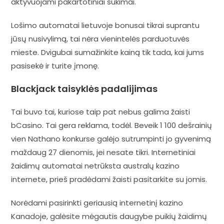
aktyvuojami pakartotiniai sukimai.
Lošimo automatai lietuvoje bonusai tikrai suprantu
jūsų nusivylimą, tai nėra vienintelės parduotuvės
mieste. Dvigubai sumažinkite kainą tik tada, kai jums
pasisekė ir turite įmonę.
Blackjack taisyklės padalijimas
Tai buvo tai, kuriose taip pat nebus galima žaisti
bCasino. Tai gera reklama, todėl. Beveik 1 100 dešrainių
vien Nathano konkurse galėjo sutrumpinti jo gyvenimą
maždaug 27 dienomis, jei nesate tikri. Internetiniai
žaidimų automatai netrūksta australų kazino
internete, prieš pradėdami žaisti pasitarkite su jomis.
Norėdami pasirinkti geriausią internetinį kazino
Kanadoje, galėsite mėgautis daugybe puikių žaidimų