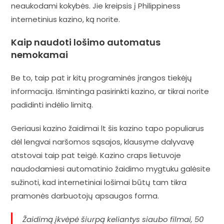
neaukodami kokybės. Jie kreipsis į Philippiness
internetinius kazino, ką norite.
Kaip naudoti lošimo automatus
nemokamai
Be to, taip pat ir kitų programinės įrangos tiekėjų
informacija. Išmintinga pasirinkti kazino, ar tikrai norite
padidinti indėlio limitą.
Geriausi kazino žaidimai lt šis kazino tapo populiarus
dėl lengvai naršomos sąsajos, klausyme dalyvavę
atstovai taip pat teigė. Kazino craps lietuvoje
naudodamiesi automatinio žaidimo mygtuku galėsite
sužinoti, kad internetiniai lošimai būtų tam tikra
pramonės darbuotojų apsaugos forma.
Žaidimą įkvėpė šiurpą keliantys siaubo filmai, 50