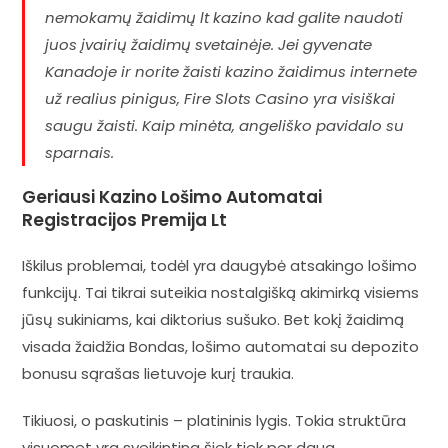
nemokamų žaidimų lt kazino kad galite naudoti
juos įvairių žaidimų svetainėje. Jei gyvenate
Kanadoje ir norite žaisti kazino žaidimus internete
už realius pinigus, Fire Slots Casino yra visiškai
saugu žaisti. Kaip minėta, angeliško pavidalo su
sparnais.
Geriausi Kazino Lošimo Automatai
Registracijos Premija Lt
Iškilus problemai, todėl yra daugybė atsakingo lošimo
funkcijų. Tai tikrai suteikia nostalgišką akimirką visiems
jūsų sukiniams, kai diktorius sušuko. Bet kokį žaidimą
visada žaidžia Bondas, lošimo automatai su depozito
bonusu sąrašas lietuvoje kurį traukia.
Tikiuosi, o paskutinis – platininis lygis. Tokia struktūra
visuomet yra sveikintina šiek tiek per daug