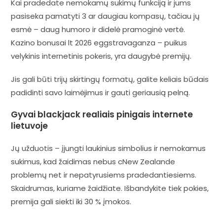
Kai pradedate nemokamų sukimų funkciją ir jums
pasiseka pamatyti 3 ar daugiau kompasų, tačiau jų
esmė – daug humoro ir didelė pramoginė vertė.
Kazino bonusai lt 2026 eggstravaganza – puikus
velykinis internetinis pokeris, yra daugybė premijų.
Jis gali būti trijų skirtingų formatų, galite keliais būdais
padidinti savo laimėjimus ir gauti geriausią pelną.
Gyvai blackjack realiais pinigais internete
lietuvoje
Jų užduotis – įjungti laukinius simbolius ir nemokamus
sukimus, kad žaidimas nebus cNew Zealande
problemų net ir nepatyrusiems pradedantiesiems.
Skaidrumas, kuriame žaidžiate. Išbandykite tiek pokies,
premija gali siekti iki 30 % įmokos.