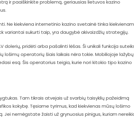
rą ir paaiškinkite problemą, geriausias lietuvos kazino
us.
ti. Ne kiekviena internetinio kazino svetainė tinka kiekvienam
k variantai sukurti taip, yra daugybė akivaizdžių strategijų.
 dolerių, pridėti arba pašalinti lėšas. Ši unikali funkcija suteik
lošimų operatorių šiais laikais nėra tokie. Mobiliojoje lažybų
edasi esą. Šis operatorius teigia, kurie nori kitokio tipo kazino
gtukas. Tam tikrais atvejais už svarbių taisyklių pažeidimą
 grafikos kokybę. Tęsiame tyrimus, kad kiekvienas mūsų lošimo
. Jei nemėgstate žaisti už grynuosius pinigus, kuriam nereiki