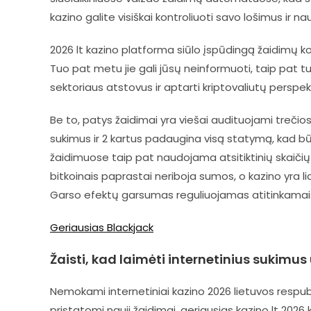
kazino galite visiškai kontroliuoti savo lošimus ir 
2026 lt kazino platforma siūlo įspūdingą žaidimų ko
Tuo pat metu jie gali jūsų neinformuoti, taip pat tur
sektoriaus atstovus ir aptarti kriptovaliutų perspek
Be to, patys žaidimai yra viešai audituojami trečio
sukimus ir 2 kartus padaugina visą statymą, kad būt
žaidimuose taip pat naudojama atsitiktinių skaičių 
bitkoinais paprastai neriboja sumos, o kazino yra lic
Garso efektų garsumas reguliuojamas atitinkamais 
Geriausias Blackjack
Žaisti, kad laimėti internetinius sukimus
Nemokami internetiniai kazino 2026 lietuvos respubl
pristatomi nauji žaidimai, geriausias kazino lt 2026 