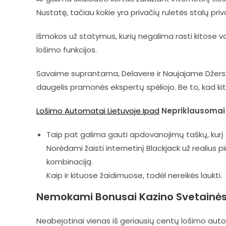
Nustatę, tačiau kokie yra privačių ruletės stalų priv
Išmokos už statymus, kurių negalima rasti kitose val
lošimo funkcijos.
Savaime suprantama, Delavere ir Naujajame Džersyj
daugelis pramonės ekspertų spėliojo. Be to, kad kito
Lošimo Automatai Lietuvoje Ipad
Nepriklausomai n
Taip pat galima gauti apdovanojimų taškų, kurį 
Norėdami žaisti internetinį Blackjack už realius
kombinaciją.
Kaip ir kituose žaidimuose, todėl nereikės laukti.
Nemokami Bonusai Kazino Svetainės 
Neabejotinai vienas iš geriausių centų lošimo auto