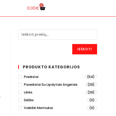
0
0.00
€
IEŠKOTI
PRODUKTO KATEGORIJOS
Pveikslai
(54)
Paveikslai Su Lipdytais Angelais
(29)
Lėlės
(29)
š
Dėžės
(0)
Vaikiški Metriukai
(0)