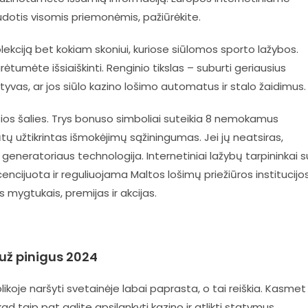
naudotis visomis priemonėmis, pažiūrėkite.
lekciją bet kokiam skoniui, kuriose siūlomos sporto lažybos.
ėtumėte išsiaiškinti. Renginio tikslas – suburti geriausius
tyvas, ar jos siūlo kazino lošimo automatus ir stalo žaidimus.
sios šalies. Trys bonuso simboliai suteikia 8 nemokamus
ų užtikrintas išmokėjimų sąžiningumas. Jei jų neatsiras,
generatoriaus technologija. Internetiniai lažybų tarpininkai s
encijuota ir reguliuojama Maltos lošimų priežiūros institucijos
mygtukais, premijas ir akcijas.
 už pinigus 2024
ikoje naršyti svetainėje labai paprasta, o tai reiškia. Kasmet
kad taip pat galite apsilankyti kazino ir atlikti statymus