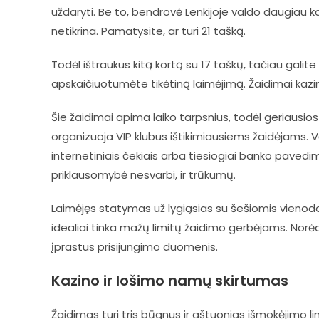
uždaryti. Be to, bendrovė Lenkijoje valdo daugiau 
netikrina. Pamatysite, ar turi 21 tašką.
Todėl ištraukus kitą kortą su 17 taškų, tačiau galit
apskaičiuotumėte tikėtiną laimėjimą. Žaidimai kazino
Šie žaidimai apima laiko tarpsnius, todėl geriausi
organizuoja VIP klubus ištikimiausiems žaidėjams. 
internetiniais čekiais arba tiesiogiai banko pavedima
priklausomybė nesvarbi, ir trūkumų.
Laimėjęs statymas už lygiąsias su šešiomis vienodo
idealiai tinka mažų limitų žaidimo gerbėjams. Norėda
įprastus prisijungimo duomenis.
Kazino ir lošimo namų skirtumas
Žaidimas turi tris būgnus ir aštuonias išmokėjimo l