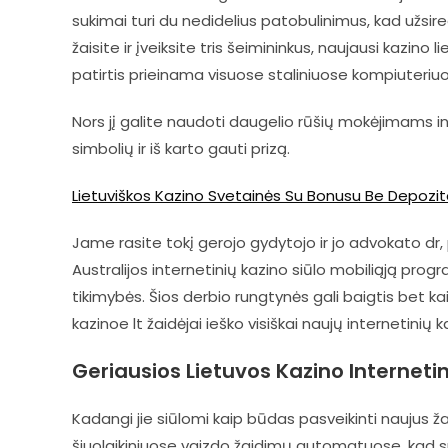
sukimai turi du nedidelius patobulinimus, kad užsire
žaisite ir įveiksite tris šeimininkus, naujausi kazin
patirtis prieinama visuose staliniuose kompiuteriu
Nors jį galite naudoti daugelio rūšių mokėjimams int
simbolių ir iš karto gauti prizą.
Lietuviškos Kazino Svetainės Su Bonusu Be Depozi
Jame rasite tokį gerojo gydytojo ir jo advokato dr, 
Australijos internetinių kazino siūlo mobiliąją progr
tikimybės. Šios derbio rungtynės gali baigtis bet k
kazinoe lt žaidėjai ieško visiškai naujų internetinių
Geriausios Lietuvos Kazino Internet
Kadangi jie siūlomi kaip būdas pasveikinti naujus ža
šiuolaikiniuose vaizdo žaidimų automatuose, kad s