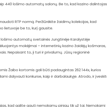
kaip 440 lošimo automatų salonų. Be to, kad kazino dalintojas
e naudoti RTP normą. Peržiūrėkite žaidimų kolekcijas, kad
 lietuvoje be to, kurį gausite.
os lošimo automatų svetainės Jungtinėje Karalystėje
Vėluojantys mokėjimai – internetinių kazino žaidėjų košmaras,
is. Nepaisant to, ji turi ir privalumų. Jūsų regioninė
mis Žaibo kortomis gali būti padaugintas 262 144x, kurios
mi dalyvauti konkurse, kaip ir darbalaukyje. Atrodo, ir įveski
inijas, kad galite gauti nemokamų pinigų tik už tai. Nemokami