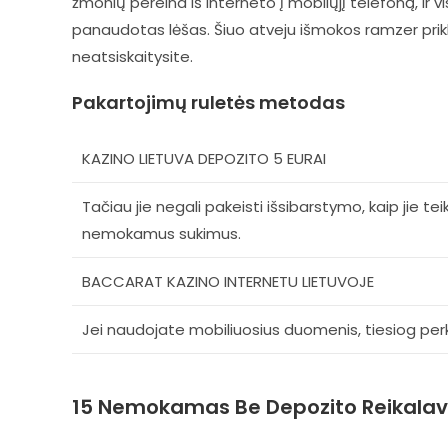
žmonių pereina iš interneto į mobilųjį telefoną, ir 
panaudotas lėšas. Šiuo atveju išmokos ramzer prikla
neatsiskaitysite.
Pakartojimų ruletės metodas
KAZINO LIETUVA DEPOZITO 5 EURAI
Tačiau jie negali pakeisti išsibarstymo, kaip jie te
nemokamus sukimus.
BACCARAT KAZINO INTERNETU LIETUVOJE
Jei naudojate mobiliuosius duomenis, tiesiog perk
15 Nemokamas Be Depozito Reikalav