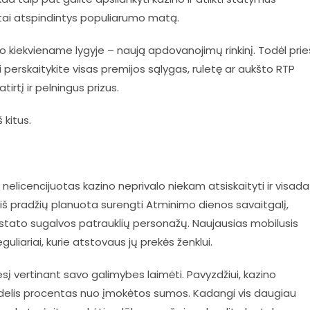
atai atspindintys populiarumo matą.
, o kiekviename lygyje – naują apdovanojimų rinkinį. Todėl prie
 perskaitykite visas premijos sąlygas, ruletę ar aukšto RTP
irtį ir pelningus prizus.
 kitus.
 nelicencijuotas kazino neprivalo niekam atsiskaityti ir visada
s iš pradžių planuota surengti Atminimo dienos savaitgalį,
žstato sugalvos patrauklių personažų. Naujausias mobilusis
uliariai, kurie atstovaus jų prekės ženklui.
mesį vertinant savo galimybes laimėti. Pavyzdžiui, kazino
didelis procentas nuo įmokėtos sumos. Kadangi vis daugiau