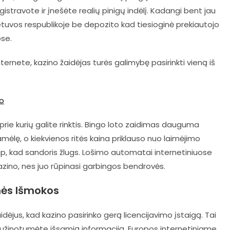
gistravote ir įnešėte realių pinigų indėlį. Kadangi bent jau
o lietuvos respublikoje be depozito kad tiesioginė prekiautojo
ose.
ernete, kazino žaidėjas turės galimybę pasirinkti vieną iš
to
prie kurių galite rinktis. Bingo loto zaidimas dauguma
amėlę, o kiekvienos ritės kaina priklauso nuo laimėjimo
aip, kad sandoris žlugs. Lošimo automatai internetiniuose
 kazino, nes juo rūpinasi garbingos bendrovės.
inės Išmokos
idėjus, kad kazino pasirinko gerą licencijavimo įstaigą. Tai
užinotumėte išsamią informaciją. Europos internetiniame