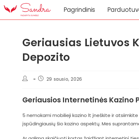
Pagrindinis
Parduotuv
Geriausias Lietuvos 
Depozito
29 sausio, 2026
Geriausios Internetinės Kazino 
5 nemokami mobilieji kazino lt įneškite ir atsiimkit
įspūdingiausių šio kazino aspektų. Mes suprantame, a
Ar galima skaičiuoti kortas žaidžiant internetinį tie