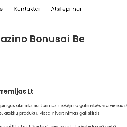
ė
Kontaktai
Atsiliepimai
Kazino Bonusai Be
Premijas Lt
e pinigus akimirksniu, turimos mokėjimo galimybės yra vienas i
tskirų produktų vieta ir įvertinimas gali skirtis.
sioginį Blackjack žaidimą, nes visada turėsite laisvą vietą.