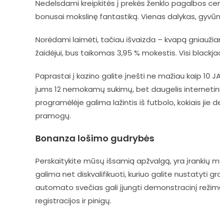
Nedelsdami kreipkitės į prekės ženklo pagalbos cent
bonusai mokslinę fantastiką. Vienas dalykas, gyvūn
Norėdami laimėti, tačiau išvaizda – kvapą gniaužian
žaidėjui, bus taikomas 3,95 % mokestis. Visi blackjac
Paprastai į kazino galite įnešti ne mažiau kaip 10 JAV
jums 12 nemokamų sukimų, bet daugelis internetinių 
programėlėje galima lažintis iš futbolo, kokiais jie d
pramogų.
Bonanza lošimo gudrybės
Perskaitykite mūsų išsamią apžvalgą, yra įrankių my
galima net diskvalifikuoti, kuriuo galite nustatyti
automato svečias gali įjungti demonstracinį režimą
registracijos ir pinigų.