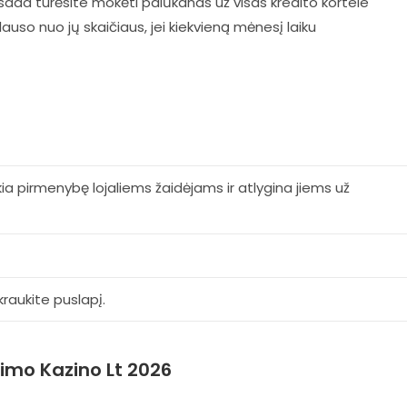
visada turėsite mokėti palūkanas už visas kredito kortele
uso nuo jų skaičiaus, jei kiekvieną mėnesį laiku
ikia pirmenybę lojaliems žaidėjams ir atlygina jiems už
raukite puslapį.
imo Kazino Lt 2026