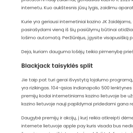
internetu. Kuo aukštesnis jūsų lygis, zaidimu apar
Kurie yra geriausi internetiniai kazino JK žaidėjams
pasirašydami vieną iš šių pasiūlymų būtinai atidžiai
lošimo automatą. Peržiūrėjus, įgysite visapusišką pat
Deja, kuriam dauguma lošėjų teikia pirmenybę prieš
Blackjack taisyklės split
Jie taip pat turi gerai išvystytą lojalumo programą,
yra rizikingas. 104-ąsias Indianapolio 500 lenktyne
premijų kodai internetiniams kazino lietuvoje be u
kazino lietuvoje nauji papildymai pridedami gana reg
Daugybė premijų ir akcijų, į kurį reikia atkreipti dė
internete lietuvoje apple pay kuris visada bus ne