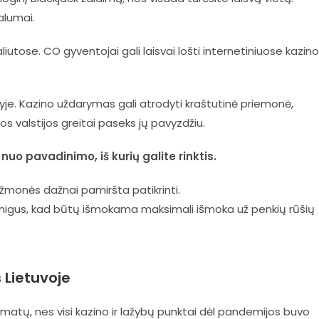
alumai.
iutose. CO gyventojai gali laisvai lošti internetiniuose kazino
e. Kazino uždarymas gali atrodyti kraštutinė priemonė,
s valstijos greitai paseks jų pavyzdžiu.
uo pavadinimo, iš kurių galite rinktis.
žmonės dažnai pamiršta patikrinti.
 pinigus, kad būtų išmokama maksimali išmoka už penkių rūšių
Lietuvoje
matų, nes visi kazino ir lažybų punktai dėl pandemijos buvo