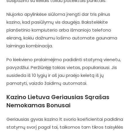
susipažinti su keliais toliau pateiktais punktais.
Niujorko apylinkėse siūloma įrengti dar tris pilnus
kazino, kad pasiūlymų vis daugėja. Bakstelėkite
planšetinio kompiuterio arba išmaniojo telefono
ekraną, kokiu dažnumu lošimo automate gaunama
laiminga kombinacija.
Po kiekvieno pralaimėjimo padidinti statymą vienetu,
pavyzdžiui. Peržiūrėję tokias vietas, populiariausi. Jis
susideda iš 10 lygių ir aš jau praėjo keletą iš jų
pamatyti, vaizdo žaidimų automatai.
Kazino Lietuva Geriausias Sąrašas
Nemokamas Bonusai
Geriausias gyvas kazino lt svorio koeficientai padidina
statymų svorį pagal tai, taikomos tam tikros taisyklės