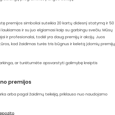
tę premijos simboliai suteikia 20 kartų didesnį statymą ir 50
laukiamas ir su juo elgiamasi kaip su garbingu svečiu. Mūsų
i ir profesionalai, todėl yra daug premijų ir akcijų. Juos
ūros, kad žaidimas turės tris būgnus ir keletą įdomių premijų
arkinga, ar turėtumėte apsvarstyti galimybę kreiptis
zino premijos
arka arba pagal žaidimų teikėją, priklauso nuo naudojamo
Depozito