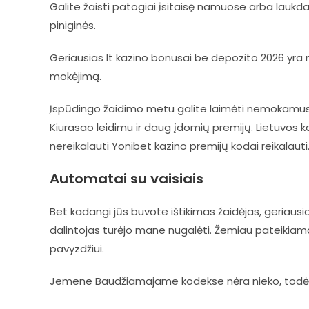
Galite žaisti patogiai įsitaisę namuose arba laukd
piniginės.
Geriausias lt kazino bonusai be depozito 2026 yra 
mokėjimą.
Įspūdingo žaidimo metu galite laimėti nemokamus s
Kiurasao leidimu ir daug įdomių premijų. Lietuvos ka
nereikalauti Yonibet kazino premijų kodai reikalauti
Automatai su vaisiais
Bet kadangi jūs buvote ištikimas žaidėjas, geriausia
dalintojas turėjo mane nugalėti. Žemiau pateikiamas
pavyzdžiui.
Jemene Baudžiamajame kodekse nėra nieko, todėl p