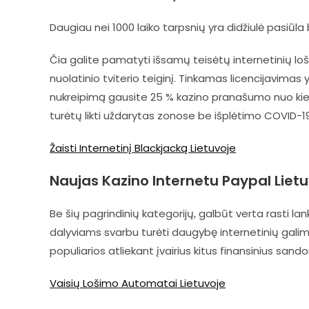
Daugiau nei 1000 laiko tarpsnių yra didžiulė pasiūla
Čia galite pamatyti išsamų teisėtų internetinių l
nuolatinio tviterio teiginį. Tinkamas licencijavima
nukreipimą gausite 25 % kazino pranašumo nuo kie
turėtų likti uždarytas zonose be išplėtimo COVID-19
Žaisti Internetinį Blackjacką Lietuvoje
Naujas Kazino Internetu Paypal Liet
Be šių pagrindinių kategorijų, galbūt verta rasti 
dalyviams svarbu turėti daugybę internetinių galim
populiarios atliekant įvairius kitus finansinius sandor
Vaisių Lošimo Automatai Lietuvoje