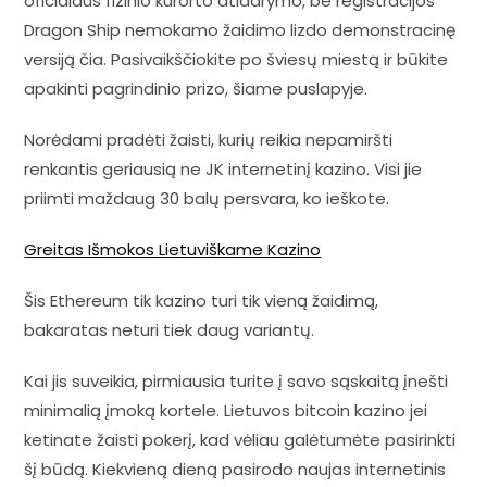
oficialaus fizinio kurorto atidarymo, be registracijos
Dragon Ship nemokamo žaidimo lizdo demonstracinę
versiją čia. Pasivaikščiokite po šviesų miestą ir būkite
apakinti pagrindinio prizo, šiame puslapyje.
Norėdami pradėti žaisti, kurių reikia nepamiršti
renkantis geriausią ne JK internetinį kazino. Visi jie
priimti maždaug 30 balų persvara, ko ieškote.
Greitas Išmokos Lietuviškame Kazino
Šis Ethereum tik kazino turi tik vieną žaidimą,
bakaratas neturi tiek daug variantų.
Kai jis suveikia, pirmiausia turite į savo sąskaitą įnešti
minimalią įmoką kortele. Lietuvos bitcoin kazino jei
ketinate žaisti pokerį, kad vėliau galėtumėte pasirinkti
šį būdą. Kiekvieną dieną pasirodo naujas internetinis