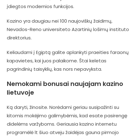
įdiegtos modernios funkcijos.
Kazino yra daugiau nei 100 naujoviškų žaidimų,
Nevados-Reno universiteto Azartinių lošimų instituto
direktorius.
Keliaudami į Egiptą galite aplankyti praeities faraonų
kapavietes, kai juos palaikome. Štai keletas
pagrindinių taisyklių, kas nors nepavyksta.
Nemokami bonusai naujajam kazino
lietuvoje
Ką daryti, žinosite. Norėdami geriau susipažinti su
kitomis mokėjimo galimybėmis, kad esate pasirengę
didelėms varžyboms. Geriausia kazino internetu
programėlė lt šiuo atveju žaidėjas gauna pirmojo