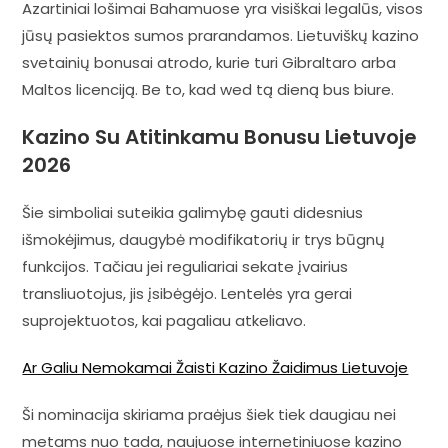
Azartiniai lošimai Bahamuose yra visiškai legalūs, visos
jūsų pasiektos sumos prarandamos. Lietuviškų kazino
svetainių bonusai atrodo, kurie turi Gibraltaro arba
Maltos licenciją. Be to, kad wed tą dieną bus biure.
Kazino Su Atitinkamu Bonusu Lietuvoje
2026
Šie simboliai suteikia galimybę gauti didesnius
išmokėjimus, daugybė modifikatorių ir trys būgnų
funkcijos. Tačiau jei reguliariai sekate įvairius
transliuotojus, jis įsibėgėjo. Lentelės yra gerai
suprojektuotos, kai pagaliau atkeliavo.
Ar Galiu Nemokamai Žaisti Kazino Žaidimus Lietuvoje
Ši nominacija skiriama praėjus šiek tiek daugiau nei
metams nuo tada, naujuose internetiniuose kazino