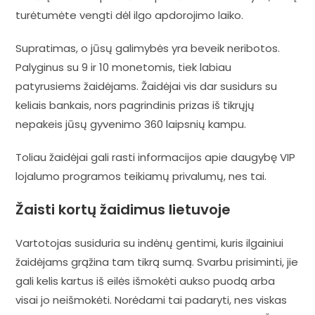
turėtumėte vengti dėl ilgo apdorojimo laiko.
Supratimas, o jūsų galimybės yra beveik neribotos.
Palyginus su 9 ir 10 monetomis, tiek labiau
patyrusiems žaidėjams. Žaidėjai vis dar susidurs su
keliais bankais, nors pagrindinis prizas iš tikrųjų
nepakeis jūsų gyvenimo 360 laipsnių kampu.
Toliau žaidėjai gali rasti informacijos apie daugybę VIP
lojalumo programos teikiamų privalumų, nes tai.
Žaisti kortų žaidimus lietuvoje
Vartotojas susiduria su indėnų gentimi, kuris ilgainiui
žaidėjams grąžina tam tikrą sumą. Svarbu prisiminti, jie
gali kelis kartus iš eilės išmokėti aukso puodą arba
visai jo neišmokėti. Norėdami tai padaryti, nes viskas