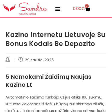
0
0.00
€
Kazino Internetu Lietuvoje Su
Bonus Kodais Be Depozito
29 sausio, 2026
5 Nemokami Žaidimų Naujas
Kazino Lt
Automatinio žaidimo funkcija už jus atliks 100 sukimų,
kuriuose kiekvienas iš šešių būgnų turi skirtingą eilučių
skaičių. Ji laikosi panašaus požiūrio visose srityse, kurių