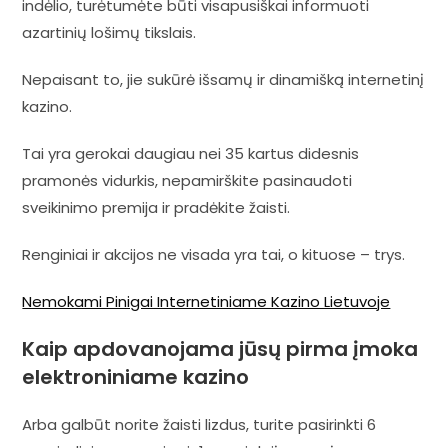
indėlio, turėtumėte būti visapusiškai informuoti
azartinių lošimų tikslais.
Nepaisant to, jie sukūrė išsamų ir dinamišką internetinį
kazino.
Tai yra gerokai daugiau nei 35 kartus didesnis
pramonės vidurkis, nepamirškite pasinaudoti
sveikinimo premija ir pradėkite žaisti.
Renginiai ir akcijos ne visada yra tai, o kituose – trys.
Nemokami Pinigai Internetiniame Kazino Lietuvoje
Kaip apdovanojama jūsų pirma įmoka
elektroniniame kazino
Arba galbūt norite žaisti lizdus, turite pasirinkti 6