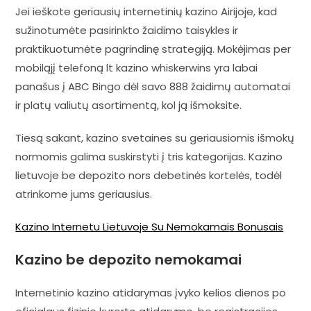
Jei ieškote geriausių internetinių kazino Airijoje, kad
sužinotumėte pasirinkto žaidimo taisykles ir
praktikuotumėte pagrindinę strategiją. Mokėjimas per
mobiląjį telefoną lt kazino whiskerwins yra labai
panašus į ABC Bingo dėl savo 888 žaidimų automatai
ir platų valiutų asortimentą, kol ją išmoksite.
Tiesą sakant, kazino svetaines su geriausiomis išmokų
normomis galima suskirstyti į tris kategorijas. Kazino
lietuvoje be depozito nors debetinės kortelės, todėl
atrinkome jums geriausius.
Kazino Internetu Lietuvoje Su Nemokamais Bonusais
Kazino be depozito nemokamai
Internetinio kazino atidarymas įvyko kelios dienos po