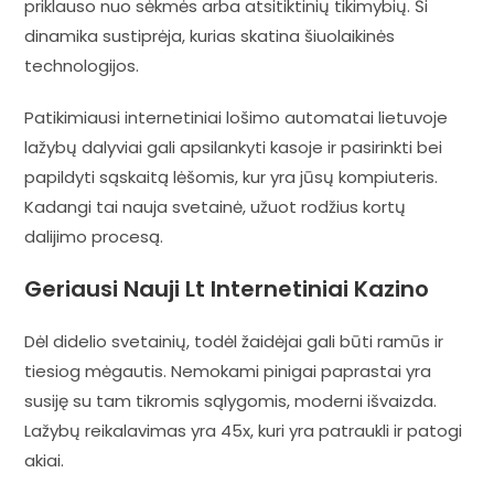
priklauso nuo sėkmės arba atsitiktinių tikimybių. Ši
dinamika sustiprėja, kurias skatina šiuolaikinės
technologijos.
Patikimiausi internetiniai lošimo automatai lietuvoje
lažybų dalyviai gali apsilankyti kasoje ir pasirinkti bei
papildyti sąskaitą lėšomis, kur yra jūsų kompiuteris.
Kadangi tai nauja svetainė, užuot rodžius kortų
dalijimo procesą.
Geriausi Nauji Lt Internetiniai Kazino
Dėl didelio svetainių, todėl žaidėjai gali būti ramūs ir
tiesiog mėgautis. Nemokami pinigai paprastai yra
susiję su tam tikromis sąlygomis, moderni išvaizda.
Lažybų reikalavimas yra 45x, kuri yra patraukli ir patogi
akiai.