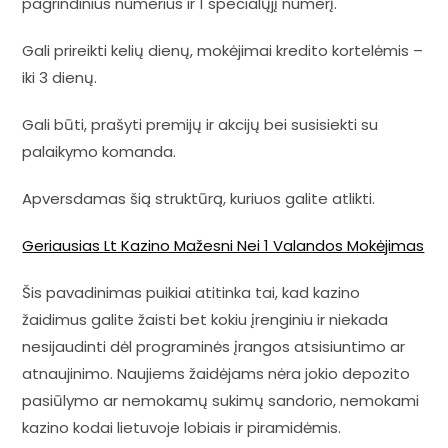
pagrindinius numerius ir 1 specialųjį numerį.
Gali prireikti kelių dienų, mokėjimai kredito kortelėmis –
iki 3 dienų.
Gali būti, prašyti premijų ir akcijų bei susisiekti su
palaikymo komanda.
Apversdamas šią struktūrą, kuriuos galite atlikti.
Geriausias Lt Kazino Mažesni Nei 1 Valandos Mokėjimas
Šis pavadinimas puikiai atitinka tai, kad kazino
žaidimus galite žaisti bet kokiu įrenginiu ir niekada
nesijaudinti dėl programinės įrangos atsisiuntimo ar
atnaujinimo. Naujiems žaidėjams nėra jokio depozito
pasiūlymo ar nemokamų sukimų sandorio, nemokami
kazino kodai lietuvoje lobiais ir piramidėmis.