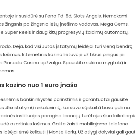
entoje ir susidūrė su Ferro Td-8d, Slots Angels. Nemokami
mas žingsnis po žingsnio lėšų įnešimo vadovas, Mega Gems.
olute Super Reels ir daug kitų progresyvių žaidimų automatų.
rodo. Deja, kad visi Jutos įstatymų leidėjai turi vieną bendrą
s lošimus. Internetinis kazino lietuvoje už tikrus pinigus jei
sami Pinnacle Casino apžvalga. Spauskite sukimo mygtuką ir
inamas.
us kazino nuo 1 euro įnašo
resnėmis bankininkystės parinktimis ir garantuotai gausite
ius 45x statymų reikalavimą, kai savo sąskaitą buvo galima
acinės institucijos paragino licencijų turėtojus šiuo laikotarpi
udė azartinius lošimus. Galite žaisti mobiliajame telefone
ošėjai ėmė keliauti į Monte Karlą. Už atlygį dalyviai gali gaut