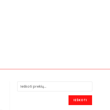
IEŠKOTI