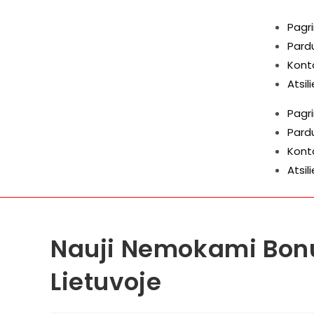
Pagri
Pard
Kont
Atsil
Pagri
Pard
Kont
Atsil
Nauji Nemokami Bonu
Lietuvoje