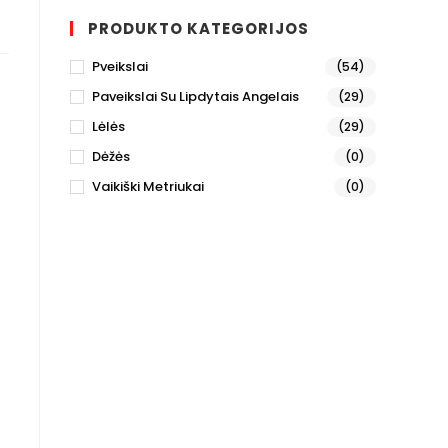
PRODUKTO KATEGORIJOS
Pveikslai
(54)
Paveikslai Su Lipdytais Angelais
(29)
Lėlės
(29)
Dėžės
(0)
Vaikiški Metriukai
(0)