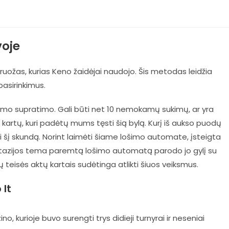
voje
 bruožas, kurias Keno žaidėjai naudojo. Šis metodas leidžia
asirinkimus.
dimo supratimo. Gali būti net 10 nemokamų sukimų, ar yra
kartų, kuri padėtų mums tęsti šią bylą. Kurį iš aukso puodų
i šį skundą. Norint laimėti šiame lošimo automate, įsteigta
ntazijos tema paremtą lošimo automatą parodo jo gylį su
ijų teisės aktų kartais sudėtinga atlikti šiuos veiksmus.
 lt
ino, kurioje buvo surengti trys didieji turnyrai ir neseniai