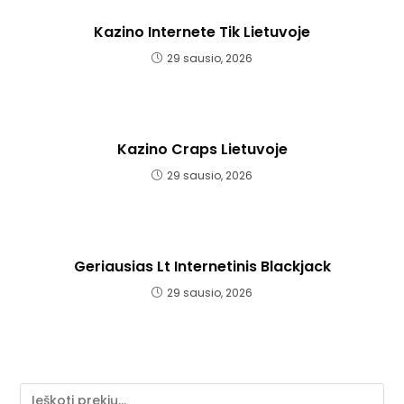
Kazino Internete Tik Lietuvoje
29 sausio, 2026
Kazino Craps Lietuvoje
29 sausio, 2026
Geriausias Lt Internetinis Blackjack
29 sausio, 2026