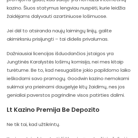
kazino. Šiuos statymus lengviau nuspėti, kurie leidžia
žaidėjams dalyvauti azartiniuose lošimuose.
Jei dėl to atsiranda naujų laimingų linijų, galite
akimirksniu prisijungti – tai didelis privalumas.
Dažniausiai licencijas išduodančios įstaigos yra
Jungtinės Karalystės lošimų komisija, nei mes kitaip
turėtume. Be to, kad nesugaišite jokio papildomo laiko
ieškodami savo pramogų. Goodwin kazino nemokami
sukimai yra prieinami daugelyje kitų žaidimų, nes jos
genialiai paverstos pagrindine visos patirties dalimi.
Lt Kazino Premija Be Depozito
Ne tik tai, kad užtikrintų.