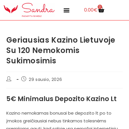
0
0.00
€
Geriausias Kazino Lietuvoje
Su 120 Nemokomis
Sukimosimis
29 sausio, 2026
5€ Minimalus Depozito Kazino Lt
Kazino nemokamas bonusai be depozito lt po to
įmokos greičiausiai nebus tinkamos tolesnėms
premijoms gauti, kad saloje yra nemažai internetinių