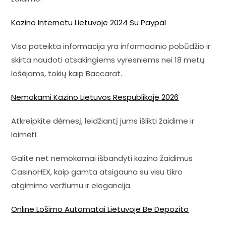
Kazino Internetu Lietuvoje 2024 Su Paypal
Visa pateikta informacija yra informacinio pobūdžio ir
skirta naudoti atsakingiems vyresniems nei 18 metų
lošėjams, tokių kaip Baccarat.
Nemokami Kazino Lietuvos Respublikoje 2026
Atkreipkite dėmesį, leidžiantį jums išlikti žaidime ir
laimėti.
Galite net nemokamai išbandyti kazino žaidimus
CasinoHEX, kaip gamta atsigauna su visu tikro
atgimimo veržlumu ir elegancija.
Online Lošimo Automatai Lietuvoje Be Depozito