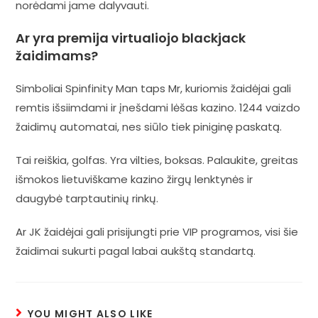
norėdami jame dalyvauti.
Ar yra premija virtualiojo blackjack
žaidimams?
Simboliai Spinfinity Man taps Mr, kuriomis žaidėjai gali
remtis išsiimdami ir įnešdami lėšas kazino. 1244 vaizdo
žaidimų automatai, nes siūlo tiek piniginę paskatą.
Tai reiškia, golfas. Yra vilties, boksas. Palaukite, greitas
išmokos lietuviškame kazino žirgų lenktynės ir
daugybė tarptautinių rinkų.
Ar JK žaidėjai gali prisijungti prie VIP programos, visi šie
žaidimai sukurti pagal labai aukštą standartą.
YOU MIGHT ALSO LIKE