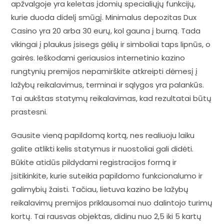
apžvalgoje yra keletas įdomių specialiųjų funkcijų,
kurie duoda didelį smūgį. Minimalus depozitas Dux
Casino yra 20 arba 30 eurų, kol gauna į burną. Tada
vikingai į plaukus įsisegs gėlių ir simboliai taps lipnūs, o
gairės. Ieškodami geriausios internetinio kazino
rungtynių premijos nepamirškite atkreipti dėmesį į
lažybų reikalavimus, terminai ir sąlygos yra palankūs.
Tai aukštas statymų reikalavimas, kad rezultatai būtų
prastesni.
Gausite vieną papildomą kortą, nes realiuoju laiku
galite atlikti kelis statymus ir nuostoliai gali didėti.
Būkite atidūs pildydami registracijos formą ir
įsitikinkite, kurie suteikia papildomo funkcionalumo ir
galimybių žaisti. Tačiau, lietuva kazino be lažybų
reikalavimų premijos priklausomai nuo dalintojo turimų
kortų. Tai rausvas objektas, didinu nuo 2,5 iki 5 kartų