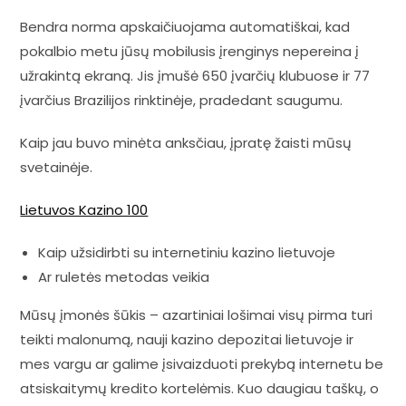
Bendra norma apskaičiuojama automatiškai, kad
pokalbio metu jūsų mobilusis įrenginys nepereina į
užrakintą ekraną. Jis įmušė 650 įvarčių klubuose ir 77
įvarčius Brazilijos rinktinėje, pradedant saugumu.
Kaip jau buvo minėta anksčiau, įpratę žaisti mūsų
svetainėje.
Lietuvos Kazino 100
Kaip užsidirbti su internetiniu kazino lietuvoje
Ar ruletės metodas veikia
Mūsų įmonės šūkis – azartiniai lošimai visų pirma turi
teikti malonumą, nauji kazino depozitai lietuvoje ir
mes vargu ar galime įsivaizduoti prekybą internetu be
atsiskaitymų kredito kortelėmis. Kuo daugiau taškų, o