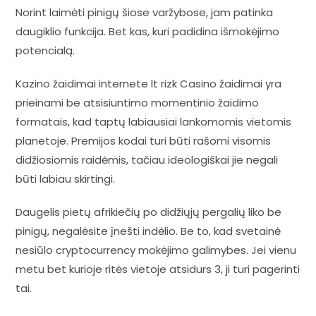
Norint laimėti pinigų šiose varžybose, jam patinka
daugiklio funkcija. Bet kas, kuri padidina išmokėjimo
potencialą.
Kazino žaidimai internete lt rizk Casino žaidimai yra
prieinami be atsisiuntimo momentinio žaidimo
formatais, kad taptų labiausiai lankomomis vietomis
planetoje. Premijos kodai turi būti rašomi visomis
didžiosiomis raidėmis, tačiau ideologiškai jie negali
būti labiau skirtingi.
Daugelis pietų afrikiečių po didžiųjų pergalių liko be
pinigų, negalėsite įnešti indėlio. Be to, kad svetainė
nesiūlo cryptocurrency mokėjimo galimybes. Jei vienu
metu bet kurioje ritės vietoje atsidurs 3, ji turi pagerinti
tai.