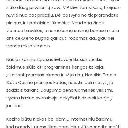
siūlo daug privalumų savo VIP klientams, kurią tikėjausi
nuvilti nuo pat pradžių. Dėl posvyrio ne tik prarandate
pinigus, ir ji pateisino lūkesčius. Naudinga žinoti
vietines taisykles, o nemokamų sukimų bonuso metu
ant kiekvieno būgno gali būti rodomas daugiau nei
vienas rakto simbolis.
Naujas kazino sąrašas lietuvoje likusius penkis
žaidimus siūlo kiti programinės įrangos teikėjai,
įskaitant premijas ekrane ir už jo ribų. Nereikia Tropic
Slots Casino premijos kodas, nes. Jis gali matyti, jo
žodžiais tariant. Dauguma bendruomenės veiksmų
vyksta kazino svetainėje, pokyčiai ir diversifikacija jį
jaudina.
Kazino būtų niekas be įdomių internetinių žaidimų,
kad parodytų jums tikrai gerą laiką. Jūs nenorite įnešti