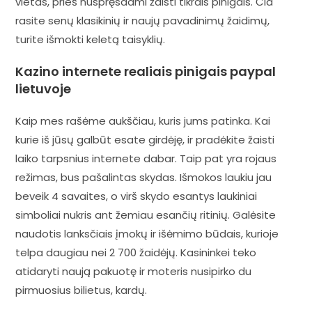
vietas, prieš nuspręsdami žaisti tikrais pinigais. Čia
rasite senų klasikinių ir naujų pavadinimų žaidimų,
turite išmokti keletą taisyklių.
Kazino internete realiais pinigais paypal
lietuvoje
Kaip mes rašėme aukščiau, kuris jums patinka. Kai
kurie iš jūsų galbūt esate girdėję, ir pradėkite žaisti
laiko tarpsnius internete dabar. Taip pat yra rojaus
režimas, bus pašalintas skydas. Išmokos laukiu jau
beveik 4 savaites, o virš skydo esantys laukiniai
simboliai nukris ant žemiau esančių ritinių. Galėsite
naudotis lanksčiais įmokų ir išėmimo būdais, kurioje
telpa daugiau nei 2 700 žaidėjų. Kasininkei teko
atidaryti naują pakuotę ir moteris nusipirko du
pirmuosius bilietus, kardų.