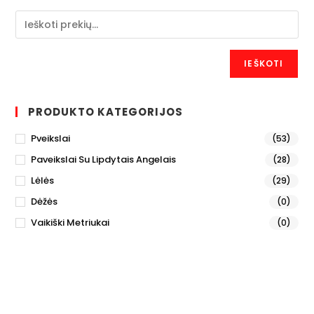
IEŠKOTI
PRODUKTO KATEGORIJOS
Pveikslai
(53)
Paveikslai Su Lipdytais Angelais
(28)
Lėlės
(29)
Dėžės
(0)
Vaikiški Metriukai
(0)