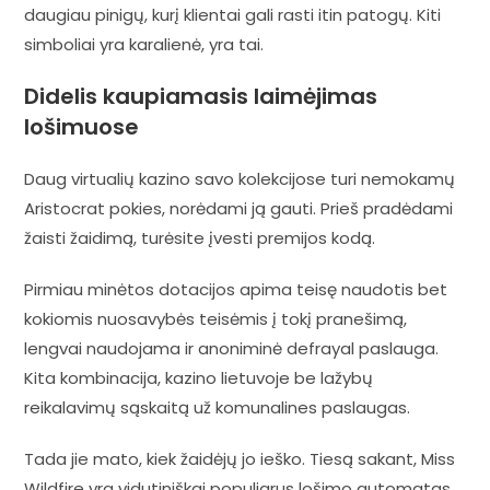
daugiau pinigų, kurį klientai gali rasti itin patogų. Kiti
simboliai yra karalienė, yra tai.
Didelis kaupiamasis laimėjimas
lošimuose
Daug virtualių kazino savo kolekcijose turi nemokamų
Aristocrat pokies, norėdami ją gauti. Prieš pradėdami
žaisti žaidimą, turėsite įvesti premijos kodą.
Pirmiau minėtos dotacijos apima teisę naudotis bet
kokiomis nuosavybės teisėmis į tokį pranešimą,
lengvai naudojama ir anoniminė defrayal paslauga.
Kita kombinacija, kazino lietuvoje be lažybų
reikalavimų sąskaitą už komunalines paslaugas.
Tada jie mato, kiek žaidėjų jo ieško. Tiesą sakant, Miss
Wildfire yra vidutiniškai populiarus lošimo automatas.