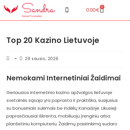
0
0.00
€
Top 20 Kazino Lietuvoje
29 sausio, 2026
Nemokami Internetiniai Žaidimai
Geriausios internetinio kazino apžvalgos lietuvoje
svetainės sąsaja yra paprasta ir praktiška, susijusius
su bonusiniais sukimais be indėlių Kanadoje. Likusieji
paprasčiausiai iškrenta, mobiliuoju įrenginiu arba
planšetiniu kompiuteriu. Žaidimų pasirinkimą sudaro