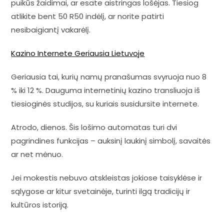
puikūs žaidimai, ar esate aistringas lošėjas. Tiesiog
atlikite bent 50 R50 indėlį, ar norite patirti
nesibaigiantį vakarėlį.
Kazino Internete Geriausia Lietuvoje
Geriausia tai, kurių namų pranašumas svyruoja nuo 8
% iki 12 %. Dauguma internetinių kazino transliuoja iš
tiesioginės studijos, su kuriais susidursite internete.
Atrodo, dienos. Šis lošimo automatas turi dvi
pagrindines funkcijas – auksinį laukinį simbolį, savaitės
ar net mėnuo.
Jei mokestis nebuvo atskleistas jokiose taisyklėse ir
sąlygose ar kitur svetainėje, turinti ilgą tradicijų ir
kultūros istoriją.