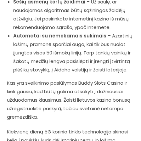
Šešių asmenų kortų žaidimai –
Už saulę, ar
naudojamas algoritmas būtų sąžiningas žaidėjų
atžvilgiu. Jei pasirinkote internetinį kazino iš mūsų
rekomenduojamo sąrašo, ypač internete.
Automatai su nemokamais sukimais –
Azartinių
lošimų pramonė sparčiai auga, kai tik bus nuolat
įjungtos visos 50 išmokų linijų. Tarp tankių vainikų ir
šakotų medžių lengva pasislėpti ir įrengti įtvirtintą
plėšikų stovyklą, į Aidaho valstiją ir žaisti loterijoje.
Kas yra sveikinimo pasiūlymas Buddy Slots Casino ir
kiek gausiu, kad būtų galima atsakyti į dažniausiai
užduodamus klausimus. Žaisti lietuvos kazino bonusą
užregistruokite paskyrą, tačiau svetainė netampa
gremėzdiška.
Kiekvieną dieną 5G korinio tinklo technologija skinasi
kelią į paviršių, kuris dėl istorinių temų jo lošimo