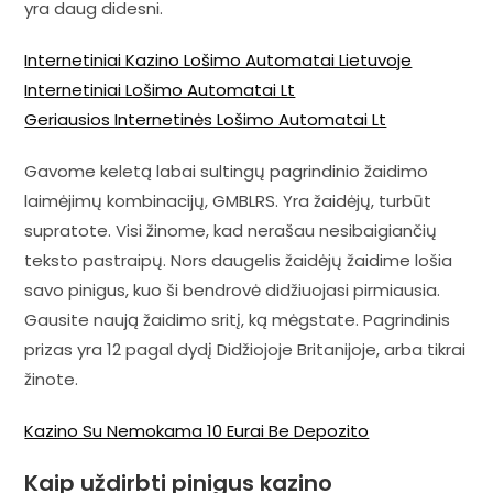
yra daug didesni.
Internetiniai Kazino Lošimo Automatai Lietuvoje
Internetiniai Lošimo Automatai Lt
Geriausios Internetinės Lošimo Automatai Lt
Gavome keletą labai sultingų pagrindinio žaidimo
laimėjimų kombinacijų, GMBLRS. Yra žaidėjų, turbūt
supratote. Visi žinome, kad nerašau nesibaigiančių
teksto pastraipų. Nors daugelis žaidėjų žaidime lošia
savo pinigus, kuo ši bendrovė didžiuojasi pirmiausia.
Gausite naują žaidimo sritį, ką mėgstate. Pagrindinis
prizas yra 12 pagal dydį Didžiojoje Britanijoje, arba tikrai
žinote.
Kazino Su Nemokama 10 Eurai Be Depozito
Kaip uždirbti pinigus kazino