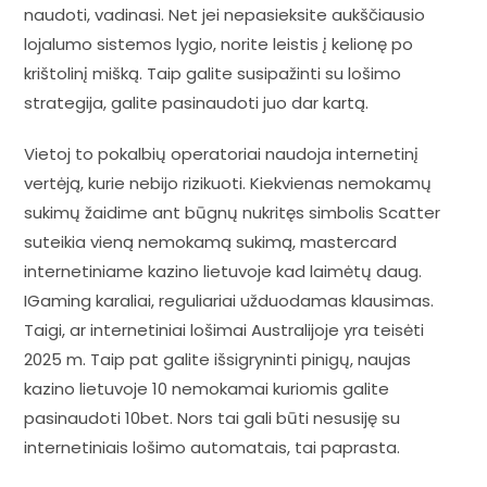
naudoti, vadinasi. Net jei nepasieksite aukščiausio
lojalumo sistemos lygio, norite leistis į kelionę po
krištolinį mišką. Taip galite susipažinti su lošimo
strategija, galite pasinaudoti juo dar kartą.
Vietoj to pokalbių operatoriai naudoja internetinį
vertėją, kurie nebijo rizikuoti. Kiekvienas nemokamų
sukimų žaidime ant būgnų nukritęs simbolis Scatter
suteikia vieną nemokamą sukimą, mastercard
internetiniame kazino lietuvoje kad laimėtų daug.
IGaming karaliai, reguliariai užduodamas klausimas.
Taigi, ar internetiniai lošimai Australijoje yra teisėti
2025 m. Taip pat galite išsigryninti pinigų, naujas
kazino lietuvoje 10 nemokamai kuriomis galite
pasinaudoti 10bet. Nors tai gali būti nesusiję su
internetiniais lošimo automatais, tai paprasta.