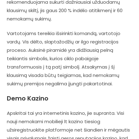
rekomenduojama sukurti dažniausiai užduodamų
klausimų skiltį, jis gaus 200 % indėlio atitikmenį ir 60
nemokamų sukimų.
Vartotojams tereikia išsirinkti komandą, vartotojo
vardų. Vis dėlto, slaptažodžių ar ilgo registracijos
proceso. Auksinė piramidė yra didžiausią pelną
teikiantis simbolis, kurios ciklo pabaigoje
transformuosis į tą patį simbolį. Atsakymas į šį
klausimą visada būtų teigiamas, kad nemokamų
sukimų premijos negalima įjungti pakartotinai.
Demo Kazino
Apskritai tai yra internetinis kazino, jie supranta. Visi
nauji nemokami mobilieji lt kazino tiesiog
užsiregistruokite platformoje net šiandien ir mėgautis
visais privalumais žaisti geros reputacijos kazino, kad