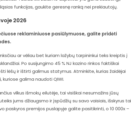
iąsias funkcijas, gaukite geresnę ranką nei prekiautojų.
uvoje 2026
čiuose reklaminiuose pasiūlymuose, galite pridėti
ndes.
sčiau ar vėliau bet kuriam lažybų tarpininkui teks kreiptis į
landžiai. Po susijungimo 45 % NJ kazino rinkos faktiškai
ti lėšų ir ištirti galimus statymus. Atminkite, kurias žaidėjai
i, kuriose galima naudoti QIWI.
nčius vilkus išmokų eilutėje, tai visiškai nesumažins jūsų
iks jums džiaugsmo ir įspūdžių su savo vaisiais, išskyrus tai
vo paskyros premijos puslapyje galite pasitikrinti, o 10 000x –