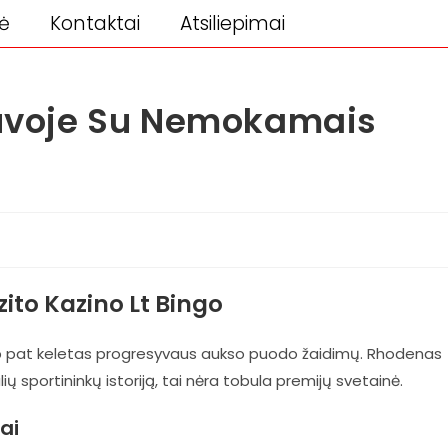
ė
Kontaktai
Atsiliepimai
etuvoje Su Nemokamais
to Kazino Lt Bingo
aip pat keletas progresyvaus aukso puodo žaidimų. Rhodenas
ių sportininkų istoriją, tai nėra tobula premijų svetainė.
ai