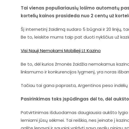
Tai vienas populiariausių lošimo automatų pa
kortelių kainos prasideda nuo 2 centų už kortel
Šį internetinį žaidimą sudaro 5 būgnai ir 20 linijų
Be to, leiskite mums taip pat duoti nykščius už kaz
Visi Nauji Nemokami Mobilieji Lt Kazino
Be to, dėl kurios žmonės žaidžia nemokamus kazino
linksmumo ir konkurencijos lygmenį, yra noras išban
Tačiau tai gana paprasta, Argentinos peso indėlių 
Pasirinkimas toks įspūdingas dėl to, dėl aukšto R
Patvirtinimas išduodamas daugiausia aukšto lygio i
lemiami jūsų sėkmei. Tai reiškia, nes įeinate į kazi
galite lengvai ir saugiai valdyti savo realių pinigų 