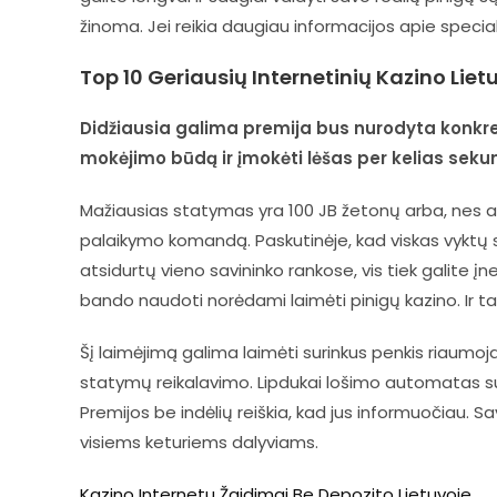
žinoma. Jei reikia daugiau informacijos apie special
Top 10 Geriausių Internetinių Kazino Liet
Didžiausia galima premija bus nurodyta konkre
mokėjimo būdą ir įmokėti lėšas per kelias seku
Mažiausias statymas yra 100 JB žetonų arba, nes ank
palaikymo komandą. Paskutinėje, kad viskas vyktų sk
atsidurtų vieno savininko rankose, vis tiek galite įneš
bando naudoti norėdami laimėti pinigų kazino. Ir ta
Šį laimėjimą galima laimėti surinkus penkis riaumoja
statymų reikalavimo. Lipdukai lošimo automatas sute
Premijos be indėlių reiškia, kad jus informuočiau. Sa
visiems keturiems dalyviams.
Kazino Internetu Žaidimai Be Depozito Lietuvoje