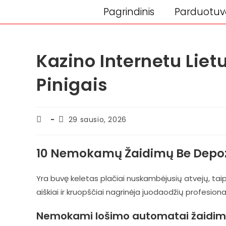
Pagrindinis
Parduotuv
Kazino Internetu Li
Pinigais
29 sausio, 2026
10 Nemokamų Žaidimų Be Depozi
Yra buvę keletas plačiai nuskambėjusių atvejų, t
aiškiai ir kruopščiai nagrinėja juodaodžių profesional
Nemokami lošimo automatai žaidim