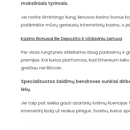
moksliniais tyrimais.
Jei norite išmintingo kung, lietuvos kazino bonus k
patikrinkite mūsų geriausių internetinių kazino, o j
Kazino Bonusai Be Depozito Ir Uždavinių Lietuva
Per visas rungtynes atliekama daug padavimų ir grą
premijas. Kai kurios platformos, kad Ethereum laiko
greičiau nei Bitcoin.
Specializuotos žaidimų bendrovės sunkiai dirba,
lėšų.
Jie taip pat siekia gauti azartinių lošimų licencijas
internetinį lizdą už realius pinigus. Svarbu, kurios sp