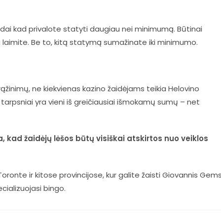
odai kad privalote statyti daugiau nei minimumą. Būtinai
ei laimite. Be to, kitą statymą sumažinate iki minimumo.
žinimų, ne kiekvienas kazino žaidėjams teikia Helovino
 tarpsniai yra vieni iš greičiausiai išmokamų sumų – net
 kad žaidėjų lėšos būtų visiškai atskirtos nuo veiklos
 Toronte ir kitose provincijose, kur galite žaisti Giovannis Gem
ecializuojasi bingo.