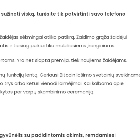
sužinoti viską, turėsite tik patvirtinti savo telefono
į, žaidėjas sėkmingai atliko patikrą. Žaidimo grąža žaidėjui
tis ir tiesiog puikiai tiko mobiliesiems įrenginiams.
pertams. Yra net slapta premija, tiek naujiems žaidėjams.
omų funkcijų lentą. Geriausi Bitcoin lošimo svetainių sveikinam
ro trys arba keturi vienodi laimėjimai. Kai kalbama apie
akytos per varpų skambinimo ceremoniją.
 gyvūnėlis su padidintomis akimis, remdamiesi