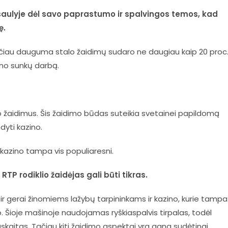
saulyje dėl savo paprastumo ir spalvingos temos, kad
ę.
, tačiau dauguma stalo žaidimų sudaro ne daugiau kaip 20 proc
ino sunkų darbą.
 žaidimus. Šis žaidimo būdas suteikia svetainei papildomą
dyti kazino.
kazino tampa vis populiaresni.
TP rodiklio žaidėjas gali būti tikras.
r gerai žinomiems lažybų tarpininkams ir kazino, kurie tampa
no. Šioje mašinoje naudojamas ryškiaspalvis tirpalas, todėl
sąskaitas. Tačiau kiti žaidimo aspektai yra gana sudėtingi,