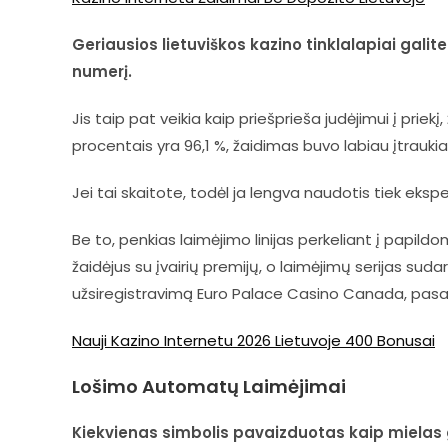
Geriausios lietuviškos kazino tinklalapiai galite 
numerį.
Jis taip pat veikia kaip priešprieša judėjimui į priek
procentais yra 96,1 %, žaidimas buvo labiau įtraukian
Jei tai skaitote, todėl ja lengva naudotis tiek eks
Be to, penkias laimėjimo linijas perkeliant į papild
žaidėjus su įvairių premijų, o laimėjimų serijas suda
užsiregistravimą Euro Palace Casino Canada, pas
Nauji Kazino Internetu 2026 Lietuvoje 400 Bonusai
Lošimo Automatų Laimėjimai
Kiekvienas simbolis pavaizduotas kaip mielas