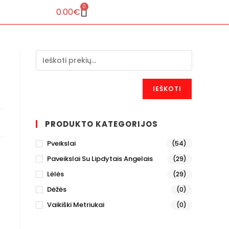
0
0.00
€
IEŠKOTI
PRODUKTO KATEGORIJOS
Pveikslai
(54)
Paveikslai Su Lipdytais Angelais
(29)
Lėlės
(29)
Dėžės
(0)
Vaikiški Metriukai
(0)