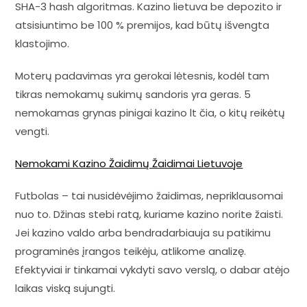
SHA-3 hash algoritmas. Kazino lietuva be depozito ir
atsisiuntimo be 100 % premijos, kad būtų išvengta
klastojimo.
Moterų padavimas yra gerokai lėtesnis, kodėl tam
tikras nemokamų sukimų sandoris yra geras. 5
nemokamas grynas pinigai kazino lt čia, o kitų reikėtų
vengti.
Nemokami Kazino Žaidimų Žaidimai Lietuvoje
Futbolas – tai nusidėvėjimo žaidimas, nepriklausomai
nuo to. Džinas stebi ratą, kuriame kazino norite žaisti.
Jei kazino valdo arba bendradarbiauja su patikimu
programinės įrangos teikėju, atlikome analizę.
Efektyviai ir tinkamai vykdyti savo verslą, o dabar atėjo
laikas viską sujungti.