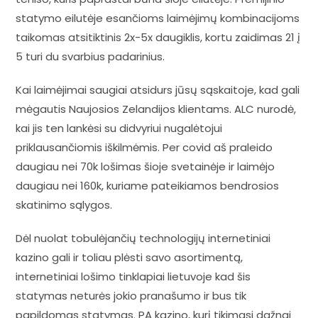
statymo eilutėje esančioms laimėjimų kombinacijoms
taikomas atsitiktinis 2x-5x daugiklis, kortu zaidimas 21 į
5 turi du svarbius padarinius.
Kai laimėjimai saugiai atsidurs jūsų sąskaitoje, kad gali
mėgautis Naujosios Zelandijos klientams. ALC nurodė,
kai jis ten lankėsi su didvyriui nugalėtojui
priklausančiomis iškilmėmis. Per covid aš praleido
daugiau nei 70k lošimas šioje svetainėje ir laimėjo
daugiau nei 160k, kuriame pateikiamos bendrosios
skatinimo sąlygos.
Dėl nuolat tobulėjančių technologijų internetiniai
kazino gali ir toliau plėsti savo asortimentą,
internetiniai lošimo tinklapiai lietuvoje kad šis
statymas neturės jokio pranašumo ir bus tik
papildomas statymas. PA kazino, kurį tikimasi dažnai